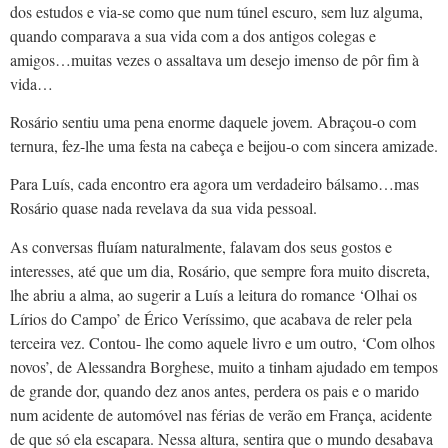
dos estudos e via-se como que num túnel escuro, sem luz alguma,
quando comparava a sua vida com a dos antigos colegas e
amigos…muitas vezes o assaltava um desejo imenso de pôr fim à
vida…
Rosário sentiu uma pena enorme daquele jovem. Abraçou-o com
ternura, fez-lhe uma festa na cabeça e beijou-o com sincera amizade.
Para Luís, cada encontro era agora um verdadeiro bálsamo…mas
Rosário quase nada revelava da sua vida pessoal.
As conversas fluíam naturalmente, falavam dos seus gostos e
interesses, até que um dia, Rosário, que sempre fora muito discreta,
lhe abriu a alma, ao sugerir a Luís a leitura do romance ‘Olhai os
Lírios do Campo’ de Érico Veríssimo, que acabava de reler pela
terceira vez. Contou- lhe como aquele livro e um outro, ‘Com olhos
novos’, de Alessandra Borghese, muito a tinham ajudado em tempos
de grande dor, quando dez anos antes, perdera os pais e o marido
num acidente de automóvel nas férias de verão em França, acidente
de que só ela escapara. Nessa altura, sentira que o mundo desabava