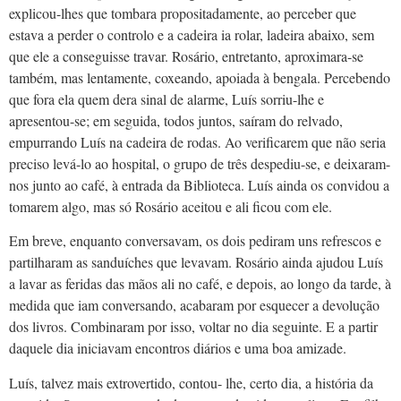
explicou-lhes que tombara propositadamente, ao perceber que
estava a perder o controlo e a cadeira ia rolar, ladeira abaixo, sem
que ele a conseguisse travar. Rosário, entretanto, aproximara-se
também, mas lentamente, coxeando, apoiada à bengala. Percebendo
que fora ela quem dera sinal de alarme, Luís sorriu-lhe e
apresentou-se; em seguida, todos juntos, saíram do relvado,
empurrando Luís na cadeira de rodas. Ao verificarem que não seria
preciso levá-lo ao hospital, o grupo de três despediu-se, e deixaram-
nos junto ao café, à entrada da Biblioteca. Luís ainda os convidou a
tomarem algo, mas só Rosário aceitou e ali ficou com ele.
Em breve, enquanto conversavam, os dois pediram uns refrescos e
partilharam as sanduíches que levavam. Rosário ainda ajudou Luís
a lavar as feridas das mãos ali no café, e depois, ao longo da tarde, à
medida que iam conversando, acabaram por esquecer a devolução
dos livros. Combinaram por isso, voltar no dia seguinte. E a partir
daquele dia iniciavam encontros diários e uma boa amizade.
Luís, talvez mais extrovertido, contou- lhe, certo dia, a história da