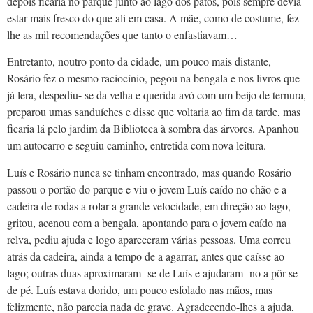
depois ficaria no parque junto ao lago dos patos, pois sempre devia
estar mais fresco do que ali em casa. A mãe, como de costume, fez-
lhe as mil recomendações que tanto o enfastiavam…
Entretanto, noutro ponto da cidade, um pouco mais distante,
Rosário fez o mesmo raciocínio, pegou na bengala e nos livros que
já lera, despediu- se da velha e querida avó com um beijo de ternura,
preparou umas sanduíches e disse que voltaria ao fim da tarde, mas
ficaria lá pelo jardim da Biblioteca à sombra das árvores. Apanhou
um autocarro e seguiu caminho, entretida com nova leitura.
Luís e Rosário nunca se tinham encontrado, mas quando Rosário
passou o portão do parque e viu o jovem Luís caído no chão e a
cadeira de rodas a rolar a grande velocidade, em direção ao lago,
gritou, acenou com a bengala, apontando para o jovem caído na
relva, pediu ajuda e logo apareceram várias pessoas. Uma correu
atrás da cadeira, ainda a tempo de a agarrar, antes que caísse ao
lago; outras duas aproximaram- se de Luís e ajudaram- no a pôr-se
de pé. Luís estava dorido, um pouco esfolado nas mãos, mas
felizmente, não parecia nada de grave. Agradecendo-lhes a ajuda,