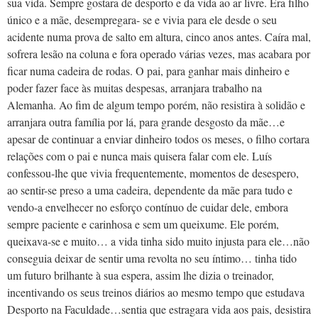
sua vida. Sempre gostara de desporto e da vida ao ar livre. Era filho
único e a mãe, desempregara- se e vivia para ele desde o seu
acidente numa prova de salto em altura, cinco anos antes. Caíra mal,
sofrera lesão na coluna e fora operado várias vezes, mas acabara por
ficar numa cadeira de rodas. O pai, para ganhar mais dinheiro e
poder fazer face às muitas despesas, arranjara trabalho na
Alemanha. Ao fim de algum tempo porém, não resistira à solidão e
arranjara outra família por lá, para grande desgosto da mãe…e
apesar de continuar a enviar dinheiro todos os meses, o filho cortara
relações com o pai e nunca mais quisera falar com ele. Luís
confessou-lhe que vivia frequentemente, momentos de desespero,
ao sentir-se preso a uma cadeira, dependente da mãe para tudo e
vendo-a envelhecer no esforço contínuo de cuidar dele, embora
sempre paciente e carinhosa e sem um queixume. Ele porém,
queixava-se e muito… a vida tinha sido muito injusta para ele…não
conseguia deixar de sentir uma revolta no seu íntimo… tinha tido
um futuro brilhante à sua espera, assim lhe dizia o treinador,
incentivando os seus treinos diários ao mesmo tempo que estudava
Desporto na Faculdade…sentia que estragara vida aos pais, desistira