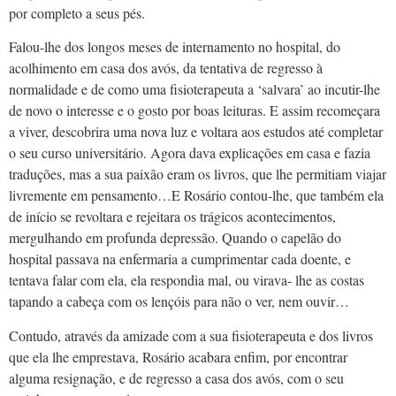
por completo a seus pés.
Falou-lhe dos longos meses de internamento no hospital, do
acolhimento em casa dos avós, da tentativa de regresso à
normalidade e de como uma fisioterapeuta a ‘salvara’ ao incutir-lhe
de novo o interesse e o gosto por boas leituras. E assim recomeçara
a viver, descobrira uma nova luz e voltara aos estudos até completar
o seu curso universitário. Agora dava explicações em casa e fazia
traduções, mas a sua paixão eram os livros, que lhe permitiam viajar
livremente em pensamento…E Rosário contou-lhe, que também ela
de início se revoltara e rejeitara os trágicos acontecimentos,
mergulhando em profunda depressão. Quando o capelão do
hospital passava na enfermaria a cumprimentar cada doente, e
tentava falar com ela, ela respondia mal, ou virava- lhe as costas
tapando a cabeça com os lençóis para não o ver, nem ouvir…
Contudo, através da amizade com a sua fisioterapeuta e dos livros
que ela lhe emprestava, Rosário acabara enfim, por encontrar
alguma resignação, e de regresso a casa dos avós, com o seu