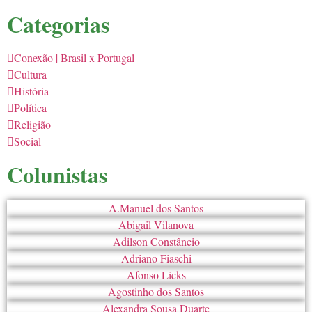
Categorias
Conexão | Brasil x Portugal
Cultura
História
Política
Religião
Social
Colunistas
A.Manuel dos Santos
Abigail Vilanova
Adilson Constâncio
Adriano Fiaschi
Afonso Licks
Agostinho dos Santos
Alexandra Sousa Duarte