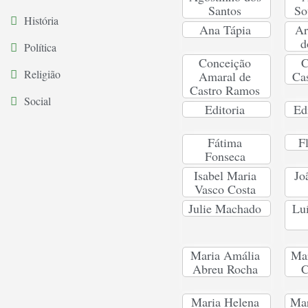
Santos
So
História
Ana Tápia
Ar
d
Política
Conceição
C
Religião
Amaral de
Ca
Castro Ramos
Social
Editoria
Ed
Fátima
F
Fonseca
Isabel Maria
Jo
Vasco Costa
Julie Machado
Lu
Maria Amália
Mar
Abreu Rocha
C
Maria Helena
Ma