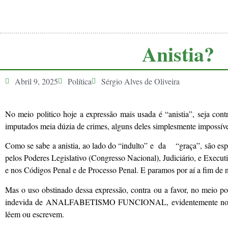
Anistia?
Abril 9, 2025
Política
Sérgio Alves de Oliveira
No meio politico hoje a expressão mais usada é “anistia”, seja cont
imputados meia dúzia de crimes, alguns deles simplesmente impossíve
Como se sabe a anistia, ao lado do “indulto” e da “graça”, são es
pelos Poderes Legislativo (Congresso Nacional), Judiciário, e Execut
e nos Códigos Penal e de Processo Penal. E paramos por aí a fim de 
Mas o uso obstinado dessa expressão, contra ou a favor, no meio po
indevida de ANALFABETISMO FUNCIONAL, evidentemente nos aspec
lêem ou escrevem.