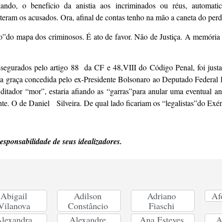
do, o benefício da anistia aos incriminados ou réus, automatic
teram os acusados. Ora, afinal de contas tenho na mão a caneta do per
o”do mapa dos criminosos. É ato de favor. Não de Justiça. A memória 
ssegurados pelo artigo 88 da CF e 48,VIII do Código Penal, foi just
a graça concedida pelo ex-Presidente Bolsonaro ao Deputado Federal D
tador “mor”, estaria afiando as “garras”para anular uma eventual an
te. O de Daniel Silveira. De qual lado ficariam os “legalistas”do Exér
responsabilidade de seus idealizadores.
Abigail
Adilson
Adriano
Af
Vilanova
Constâncio
Fiaschi
lexandra
Alexandre
Ana Esteves
A