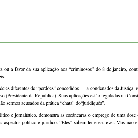
ra ou a favor da sua aplicação aos “criminosos” do 8 de janeiro, cont
is.
pécies diferentes de “perdões” concedidos a condenados da Justiça, 
ivo (Presidente da República). Suas aplicações estão reguladas na Const
não sermos acusados da prática “chata” do“juridiquês”.
litico e jornalístico, demonstra às escâncaras o emprego de uma dose
tos político e jurídico. “Eles” sabem ler e escrever. Mas não 