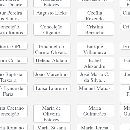
usa Duarte
Esteves
F
tur Pereira
Augusto Licks
Cecília
Clá
os Santos
Rezende
onceição
Conceição
Cristina
Cri
stro Ramos
Gigante
Berrucho
itoria GPC
Emanuel do
Enrique
Ern
Carmo Oliveira
Villanueva
lora Costa
Helena Atalaia
Isabel
Is
Alexandre
ão Baptista
João Marcelino
José Maria C.
Jo
Teixeira
da Silva...
ís Lynce de
Luísa Loureiro
Manuel Matias
Faria
F
ia Caetano
Maria de
Maria
Ma
onceição
Oliveira
Guimarães
Gu
Esteves
ria Romano
Maria Susana
Maria Teresa