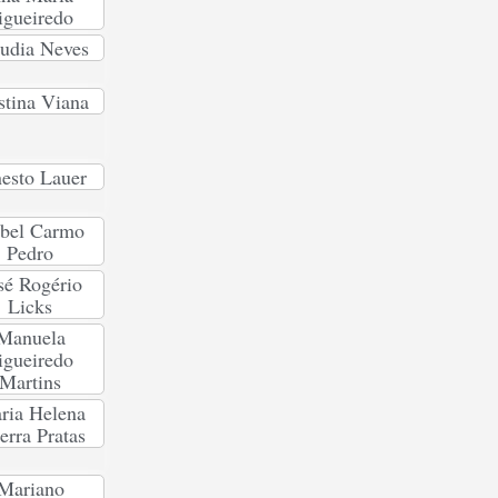
igueiredo
udia Neves
stina Viana
esto Lauer
abel Carmo
Pedro
sé Rogério
Licks
Manuela
igueiredo
Martins
ria Helena
erra Pratas
Mariano