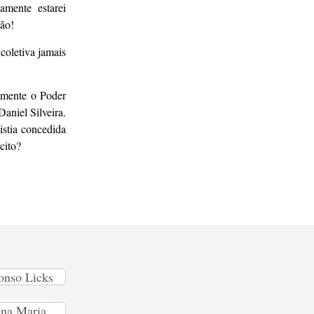
amente estarei
dão!
coletiva jamais
amente o Poder
aniel Silveira.
istia concedida
cito?
onso Licks
na Maria