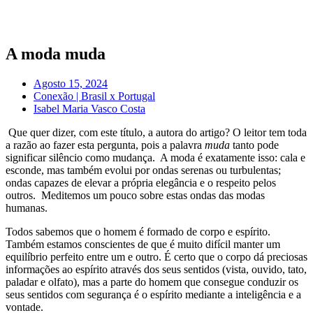
Pular
para
o
conteúdo
A moda muda
Agosto 15, 2024
Conexão | Brasil x Portugal
Isabel Maria Vasco Costa
Que quer dizer, com este título, a autora do artigo? O leitor tem toda
a razão ao fazer esta pergunta, pois a palavra
muda
tanto pode
significar silêncio como mudança. A moda é exatamente isso: cala e
esconde, mas também evolui por ondas serenas ou turbulentas;
ondas capazes de elevar a própria elegância e o respeito pelos
outros. Meditemos um pouco sobre estas ondas das modas
humanas.
Todos sabemos que o homem é formado de corpo e espírito.
Também estamos conscientes de que é muito difícil manter um
equilíbrio perfeito entre um e outro. É certo que o corpo dá preciosas
informações ao espírito através dos seus sentidos (vista, ouvido, tato,
paladar e olfato), mas a parte do homem que consegue conduzir os
seus sentidos com segurança é o espírito mediante a inteligência e a
vontade.