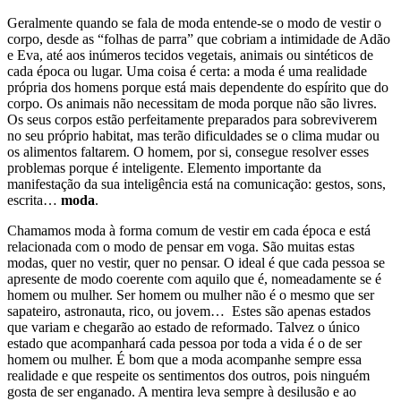
Geralmente quando se fala de moda entende-se o modo de vestir o
corpo, desde as “folhas de parra” que cobriam a intimidade de Adão
e Eva, até aos inúmeros tecidos vegetais, animais ou sintéticos de
cada época ou lugar. Uma coisa é certa: a moda é uma realidade
própria dos homens porque está mais dependente do espírito que do
corpo. Os animais não necessitam de moda porque não são livres.
Os seus corpos estão perfeitamente preparados para sobreviverem
no seu próprio habitat, mas terão dificuldades se o clima mudar ou
os alimentos faltarem. O homem, por si, consegue resolver esses
problemas porque é inteligente. Elemento importante da
manifestação da sua inteligência está na comunicação: gestos, sons,
escrita…
moda
.
Chamamos moda à forma comum de vestir em cada época e está
relacionada com o modo de pensar em voga. São muitas estas
modas, quer no vestir, quer no pensar. O ideal é que cada pessoa se
apresente de modo coerente com aquilo que é, nomeadamente se é
homem ou mulher. Ser homem ou mulher não é o mesmo que ser
sapateiro, astronauta, rico, ou jovem… Estes são apenas estados
que variam e chegarão ao estado de reformado. Talvez o único
estado que acompanhará cada pessoa por toda a vida é o de ser
homem ou mulher. É bom que a moda acompanhe sempre essa
realidade e que respeite os sentimentos dos outros, pois ninguém
gosta de ser enganado. A mentira leva sempre à desilusão e ao