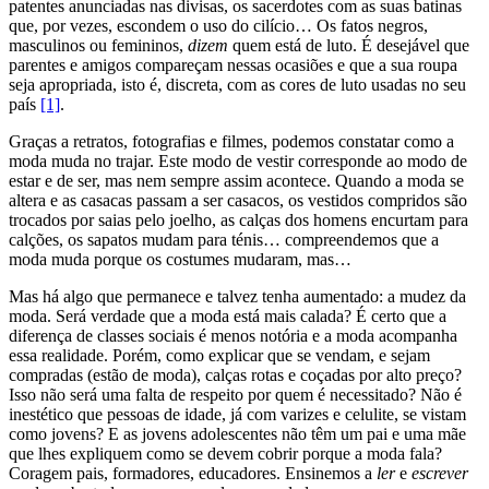
patentes anunciadas nas divisas, os sacerdotes com as suas batinas
que, por vezes, escondem o uso do cilício… Os fatos negros,
masculinos ou femininos,
dizem
quem está de luto. É desejável que
parentes e amigos compareçam nessas ocasiões e que a sua roupa
seja apropriada, isto é, discreta, com as cores de luto usadas no seu
país
[1]
.
Graças a retratos, fotografias e filmes, podemos constatar como a
moda muda no trajar. Este modo de vestir corresponde ao modo de
estar e de ser, mas nem sempre assim acontece. Quando a moda se
altera e as casacas passam a ser casacos, os vestidos compridos são
trocados por saias pelo joelho, as calças dos homens encurtam para
calções, os sapatos mudam para ténis… compreendemos que a
moda muda porque os costumes mudaram, mas…
Mas há algo que permanece e talvez tenha aumentado: a mudez da
moda. Será verdade que a moda está mais calada? É certo que a
diferença de classes sociais é menos notória e a moda acompanha
essa realidade. Porém, como explicar que se vendam, e sejam
compradas (estão de moda), calças rotas e coçadas por alto preço?
Isso não será uma falta de respeito por quem é necessitado? Não é
inestético que pessoas de idade, já com varizes e celulite, se vistam
como jovens? E as jovens adolescentes não têm um pai e uma mãe
que lhes expliquem como se devem cobrir porque a moda fala?
Coragem pais, formadores, educadores. Ensinemos a
ler
e
escrever