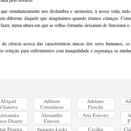
 que simultaneamente nos deslumbra e atemoriza. à nossa volta, tud
 bem diferente daquele que imaginámos quando éramos crianças. Co
fazer, numa altura em que as velhas fórmulas deixaram de funcionar e
a ciência acerca das características únicas dos seres humanos, os 
mo solução para enfrentarmos com tranquilidade e segurança as mud
Abigail
Adilson
Adriano
Af
Vilanova
Constâncio
Fiaschi
lexandra
Alexandre
Ana Esteves
A
usa Duarte
Esteves
F
tur Pereira
Augusto Licks
Cecília
Clá