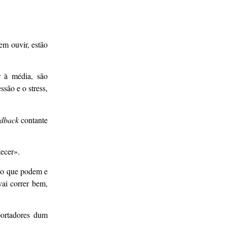
em ouvir, estão
r à média, são
são e o stress,
edback
contante
ecer».
 no que podem e
vai correr bem,
portadores dum