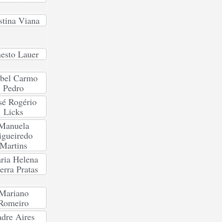
stina Viana
esto Lauer
abel Carmo
Pedro
sé Rogério
Licks
Manuela
igueiredo
Martins
ria Helena
erra Pratas
Mariano
Romeiro
dre Aires