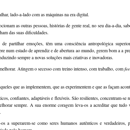
har, lado-a-lado com as máquinas na era digital.
nam as outras pessoas, histórias de gente real, no seu dia-a-dia, sab
lham das suas dificuldades.
de partilhar emoções, têm uma consciência antropológica superio
re num estado de aprendiz e de abertura ao mundo, gerem bom a a pres
conduzindo sempre a novas soluções mais criativas e inovadoras.
elhorar. Atingem o secesso com treino intenso, com trabalho, com
fe
 àqueles que as implementem, que as experimentem e que as façam acont
s, confiantes, adaptáveis e flexíveis. São resilientes, concentram-se
melhorar sempre. A sua enorme coragem leva-os a acreditar que tudo 
.
ia-os a superarem-se como seres humanos autênticos e verdadeiros, 
criada pelo homem.