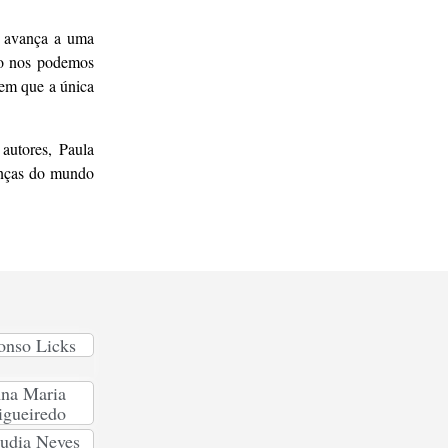
o avança a uma
mo nos podemos
 em que a única
autores, Paula
anças do mundo
onso Licks
na Maria
igueiredo
udia Neves