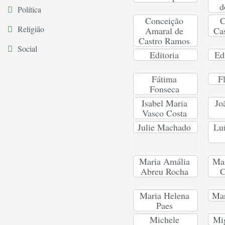
d
Política
Conceição
C
Religião
Amaral de
Ca
Castro Ramos
Social
Editoria
Ed
Fátima
F
Fonseca
Isabel Maria
Jo
Vasco Costa
Julie Machado
Lu
Maria Amália
Mar
Abreu Rocha
C
Maria Helena
Ma
Paes
Michele
Mig