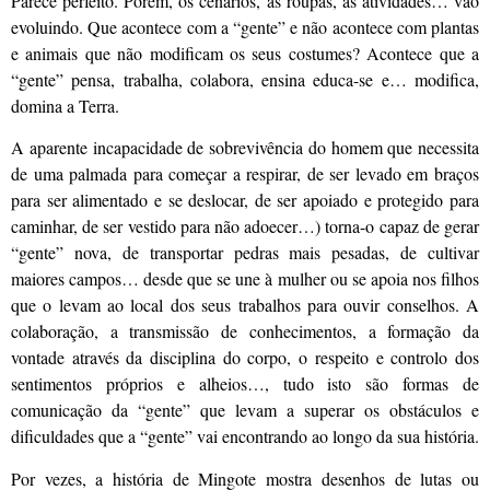
Parece perfeito. Porém, os cenários, as roupas, as atividades… vão
evoluindo. Que acontece com a “gente” e não acontece com plantas
e animais que não modificam os seus costumes? Acontece que a
“gente” pensa, trabalha, colabora, ensina educa-se e… modifica,
domina a Terra.
A aparente incapacidade de sobrevivência do homem que necessita
de uma palmada para começar a respirar, de ser levado em braços
para ser alimentado e se deslocar, de ser apoiado e protegido para
caminhar, de ser vestido para não adoecer…) torna-o capaz de gerar
“gente” nova, de transportar pedras mais pesadas, de cultivar
maiores campos… desde que se une à mulher ou se apoia nos filhos
que o levam ao local dos seus trabalhos para ouvir conselhos. A
colaboração, a transmissão de conhecimentos, a formação da
vontade através da disciplina do corpo, o respeito e controlo dos
sentimentos próprios e alheios…, tudo isto são formas de
comunicação da “gente” que levam a superar os obstáculos e
dificuldades que a “gente” vai encontrando ao longo da sua história.
Por vezes, a história de Mingote mostra desenhos de lutas ou