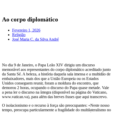
Pular
para
o
conteúdo
Ao corpo diplomático
Fevereiro 1, 2026
Religião
José Maria C. da Silva André
No dia 9 de Janeiro, o Papa Leão XIV dirigiu um discurso
memorável aos representantes do corpo diplomático acreditado junto
da Santa Sé. A beleza, a história daquela sala imensa e a multidão de
embaixadores, mais dos que a União Europeia ou os Estados
Unidos conseguem reunir, foram a moldura do encontro, que
demorou 2 horas, ocupando o discurso do Papa quase metade. Vale
a pena ler o discurso na íntegra (disponível na página do Vaticano,
www.vatican.va), para além das breves frases que aqui transcrevo.
O isolacionismo e o recurso à força são preocupantes: «Neste nosso
tempo, preocupa particularmente a fragilidade do multilateralismo no