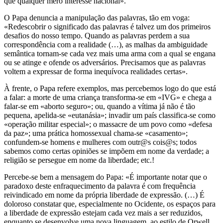
que qualquer mero interesse nacional».
O Papa denuncia a manipulação das palavras, tão em voga:
«Redescobrir o significado das palavras é talvez um dos primeiros
desafios do nosso tempo. Quando as palavras perdem a sua
correspondência com a realidade (…), as malhas da ambiguidade
semântica tornam-se cada vez mais uma arma com a qual se engana
ou se atinge e ofende os adversários. Precisamos que as palavras
voltem a expressar de forma inequívoca realidades certas».
À frente, o Papa refere exemplos, mas percebemos logo do que está
a falar: a morte de uma criança transforma-se em «IVG» e chega a
falar-se em «aborto seguro»; ou, quando a vítima já não é tão
pequena, apelida-se «eutanásia»; invadir um país classifica-se como
«operação militar especial»; o massacre de um povo como «defesa
da paz»; uma prática homossexual chama-se «casamento»;
confundem-se homens e mulheres com outr@s cois@s; todos
sabemos como certas opiniões se impõem em nome da verdade; a
religião se persegue em nome da liberdade; etc.!
Percebe-se bem a mensagem do Papa: «É importante notar que o
paradoxo deste enfraquecimento da palavra é com frequência
reivindicado em nome da própria liberdade de expressão. (…) É
doloroso constatar que, especialmente no Ocidente, os espaços para
a liberdade de expressão estejam cada vez mais a ser reduzidos,
enquanto se desenvolve uma nova linguagem, ao estilo de Orwell,