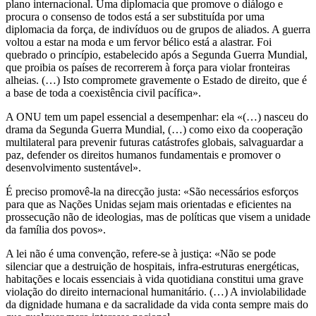
plano internacional. Uma diplomacia que promove o diálogo e
procura o consenso de todos está a ser substituída por uma
diplomacia da força, de indivíduos ou de grupos de aliados. A guerra
voltou a estar na moda e um fervor bélico está a alastrar. Foi
quebrado o princípio, estabelecido após a Segunda Guerra Mundial,
que proibia os países de recorrerem à força para violar fronteiras
alheias. (…) Isto compromete gravemente o Estado de direito, que é
a base de toda a coexistência civil pacífica».
A ONU tem um papel essencial a desempenhar: ela «(…) nasceu do
drama da Segunda Guerra Mundial, (…) como eixo da cooperação
multilateral para prevenir futuras catástrofes globais, salvaguardar a
paz, defender os direitos humanos fundamentais e promover o
desenvolvimento sustentável».
É preciso promovê-la na direcção justa: «São necessários esforços
para que as Nações Unidas sejam mais orientadas e eficientes na
prossecução não de ideologias, mas de políticas que visem a unidade
da família dos povos».
A lei não é uma convenção, refere-se à justiça: «Não se pode
silenciar que a destruição de hospitais, infra-estruturas energéticas,
habitações e locais essenciais à vida quotidiana constitui uma grave
violação do direito internacional humanitário. (…) A inviolabilidade
da dignidade humana e da sacralidade da vida conta sempre mais do