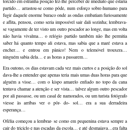
torcido em estranha posição fez-lhe perceber de imediato que estaria
partido… arrastou-se como pôde, num esforço sobre-humano para
fugir daquele enorme buraco onde as ondas embatiam furiosamente
e aflita, pensou, como seria impossível sair dali sozinha; lembrava-
se vagamente de ter visto um outro pescador ao longe, mas em volta
não havia vivalma… o relógio partido também não lhe permitia
saber há quanto tempo ali estava, mas sabia que a maré estava a
encher… e entrou em pânico! Nem o telemóvel trouxera…
ninguém sabia dela… e as horas a passarem…
Era outono, os dias estavam cada vez mais curtos e a posição do sol
dava-lhe a entender que apenas teria mais umas duas horas para que
alguém a visse… com o kispo amarelo enfiado no topo da cana
tentava chamar a atenção e ser vista… talvez algum outro pescador
por ali passasse, ou um casal de namorados, ou um turista fotógrafo
viesse às arribas ver o pôr- do- sol… era a sua derradeira
esperança…
Ofélia começou a lembrar- se como em pequenina estava sempre a
cair do triciclo e nas escadas da escola… e até desmaiava…era falta