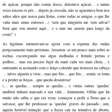
de açúcar, porque não comia doces, detestava açúcar… e tantas
vezes torcera os pés… depois já crescida, não se aguentava bem nos
saltos altos que usava para festas, como todas as amigas, o que lhe
valia mais umas entorses…( ‘será que ninguém me vem salvar?
Será que vou morrer aqui… e o mar me arrasta para longe da
costa?’ )
As lágrimas misturavam-se agora com a espuma das ondas
perigosamente mais próximas. Arrastou- se um pouco mais sobre as
rochas, escorregando nas algas molhadas e ferindo pernas e
joelhos… mas era preciso fugir da maré cada vez mais cheia… e
entretanto ia acenando com o lenço colorido que trouxera na cabeça
… talvez alguém a visse…mas que frio… que frio… sentia- se tonta
e a perder as forças…que queda desastrosa!
(… as quedas… sempre as quedas… e várias outras ‘quedas’
também tinham marcado a sua vida… lentamente, Ofélia que há
muito não sabia o que era rezar, começou a pedir a Deus que a
salvasse, que lhe perdoasse as ‘quedas’ graves do passado…sim,
aquela horrível tentação que a fizera cair na tentativa de aborto,