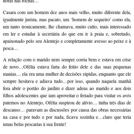
horas nas rochas…
Casara com um homem dez anos mais velho, muito diferente dela,
igualmente jurista, mas pacato, um ‘homem de sequeiro’ como ela,
um tanto ironicamente, lhe chamava, muito culto, mais interessado
em ler e estudar à secretária do que em ir à praia e, sobretudo,
apaixonado pelo seu Alentejo e completamente avesso ao peixe e à
pesca…
A relação com o marido nem sempre corria bem e estava em crise
de novo…Ofélia estava farta do feitio dele e das suas pequenas
manias… ela era uma mulher de decisões rápidas, enquanto que ele
sempre hesitava e adiava tudo…por isso, quando naquela manhã
fora abrir o portão do jardim e dizer adeus ao marido e aos dois
filhos adolescentes que iam aproveitar o feriado para visitar os avós
paternos no Alentejo, Ofélia suspirou de alívio… tinha três dias de
descanso… paravam as discussões por causa das obras necessárias
na casa e por tudo e por nada, ficava sozinha e…claro que teria
umas belas pescarias à sua frente!