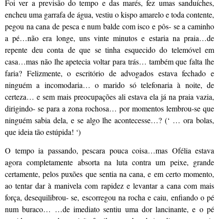
Foi ver a previsão do tempo e das marés, fez umas sanduíches,
encheu uma garrafa de água, vestiu o kispo amarelo e toda contente,
pegou na cana de pesca e num balde com isco e pôs- se a caminho
a pé…não era longe, uns vinte minutos e estaria na praia…de
repente deu conta de que se tinha esquecido do telemóvel em
casa…mas não lhe apetecia voltar para trás… também que falta lhe
faria? Felizmente, o escritório de advogados estava fechado e
ninguém a incomodaria… o marido só telefonaria à noite, de
certeza… e sem mais preocupações ali estava ela já na praia vazia,
dirigindo- se para a zona rochosa… por momentos lembrou-se que
ninguém sabia dela, e se algo lhe acontecesse…? (‘ … ora bolas,
que ideia tão estúpida! ‘)
O tempo ia passando, pescara pouca coisa…mas Ofélia estava
agora completamente absorta na luta contra um peixe, grande
certamente, pelos puxões que sentia na cana, e em certo momento,
ao tentar dar à manivela com rapidez e levantar a cana com mais
força, desequilibrou- se, escorregou na rocha e caiu, enfiando o pé
num buraco… …de imediato sentiu uma dor lancinante, e o pé