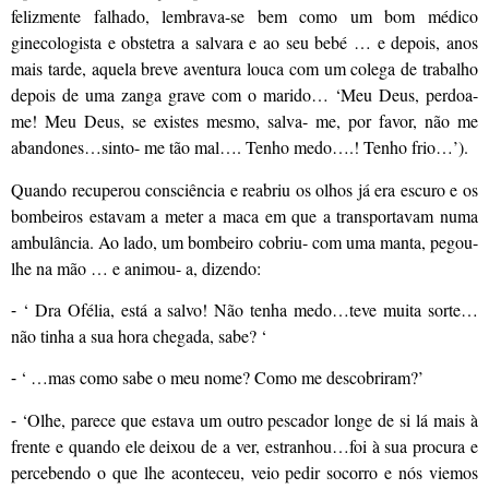
felizmente falhado, lembrava-se bem como um bom médico
ginecologista e obstetra a salvara e ao seu bebé … e depois, anos
mais tarde, aquela breve aventura louca com um colega de trabalho
depois de uma zanga grave com o marido… ‘Meu Deus, perdoa-
me! Meu Deus, se existes mesmo, salva- me, por favor, não me
abandones…sinto- me tão mal…. Tenho medo….! Tenho frio…’).
Quando recuperou consciência e reabriu os olhos já era escuro e os
bombeiros estavam a meter a maca em que a transportavam numa
ambulância. Ao lado, um bombeiro cobriu- com uma manta, pegou-
lhe na mão … e animou- a, dizendo:
⁃ ‘ Dra Ofélia, está a salvo! Não tenha medo…teve muita sorte…
não tinha a sua hora chegada, sabe? ‘
⁃ ‘ …mas como sabe o meu nome? Como me descobriram?’
⁃ ‘Olhe, parece que estava um outro pescador longe de si lá mais à
frente e quando ele deixou de a ver, estranhou…foi à sua procura e
percebendo o que lhe aconteceu, veio pedir socorro e nós viemos