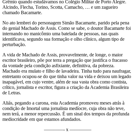
Grêmio quando estudávamos no Colégio Militar de Porto Alegre.
Alcindo, Flecha, Torino, Scotta, Camacho, … e um zagueiro
chamado Bacamarte.
No ato lembrei do personagem Simão Bacamarte, parido pela pena
do genial Machado de Assis. Como se sabe, o doutor Bacamarte foi
internando no manicômio uma batelada de pessoas, nas quais
identificava, segundo sua formação e olho clínico, algum tipo de
perturbação.
A vida de Machado de Assis, provavelmente, de longe, o maior
escritor brasileiro, põe por terra a pregação que justifica o fracasso
da vontade pela condição asfixiante, definitiva, da pobreza.
Machado era mulato e filho de lavadeira. Tinha tudo para naufragar,
entretanto ocupou-se do que tinha valor na vida e deixou um legado
inapagável, em cujo ventre, além de sua vasta obra como contista,
crítico, jornalista e escritor, figura a criação da Academia Brasileira
de Letras.
Aliás, pegando a carona, esta Academia promoveu meses atrás à
condição de Imortal uma jornalista medíocre, cuja obra não teve,
nem terá, a menor repercussão. É um sinal dos tempos da profunda
mediocridade em que estamos afundados.
————- x ————–