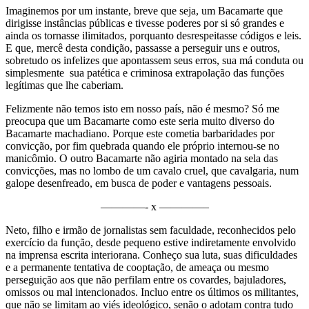
Imaginemos por um instante, breve que seja, um Bacamarte que
dirigisse instâncias públicas e tivesse poderes por si só grandes e
ainda os tornasse ilimitados, porquanto desrespeitasse códigos e leis.
E que, mercê desta condição, passasse a perseguir uns e outros,
sobretudo os infelizes que apontassem seus erros, sua má conduta ou
simplesmente sua patética e criminosa extrapolação das funções
legítimas que lhe caberiam.
Felizmente não temos isto em nosso país, não é mesmo? Só me
preocupa que um Bacamarte como este seria muito diverso do
Bacamarte machadiano. Porque este cometia barbaridades por
convicção, por fim quebrada quando ele próprio internou-se no
manicômio. O outro Bacamarte não agiria montado na sela das
convicções, mas no lombo de um cavalo cruel, que cavalgaria, num
galope desenfreado, em busca de poder e vantagens pessoais.
————- x ————–
Neto, filho e irmão de jornalistas sem faculdade, reconhecidos pelo
exercício da função, desde pequeno estive indiretamente envolvido
na imprensa escrita interiorana. Conheço sua luta, suas dificuldades
e a permanente tentativa de cooptação, de ameaça ou mesmo
perseguição aos que não perfilam entre os covardes, bajuladores,
omissos ou mal intencionados. Incluo entre os últimos os militantes,
que não se limitam ao viés ideológico, senão o adotam contra tudo