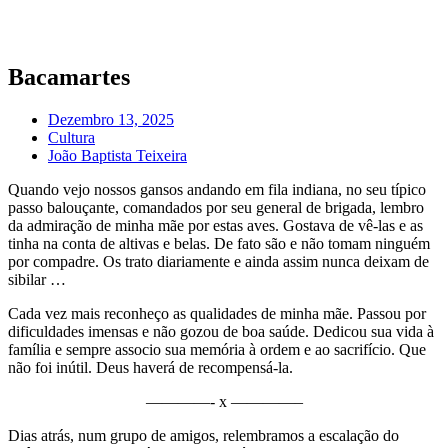
Pular
para
o
conteúdo
Bacamartes
Dezembro 13, 2025
Cultura
João Baptista Teixeira
Quando vejo nossos gansos andando em fila indiana, no seu típico
passo balouçante, comandados por seu general de brigada, lembro
da admiração de minha mãe por estas aves. Gostava de vê-las e as
tinha na conta de altivas e belas. De fato são e não tomam ninguém
por compadre. Os trato diariamente e ainda assim nunca deixam de
sibilar …
Cada vez mais reconheço as qualidades de minha mãe. Passou por
dificuldades imensas e não gozou de boa saúde. Dedicou sua vida à
família e sempre associo sua memória à ordem e ao sacrifício. Que
não foi inútil. Deus haverá de recompensá-la.
————- x ————–
Dias atrás, num grupo de amigos, relembramos a escalação do