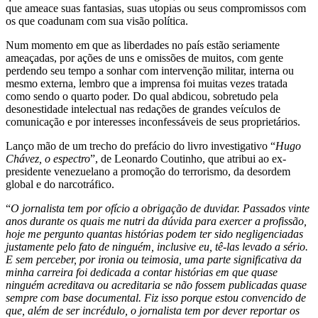
que ameace suas fantasias, suas utopias ou seus compromissos com
os que coadunam com sua visão política.
Num momento em que as liberdades no país estão seriamente
ameaçadas, por ações de uns e omissões de muitos, com gente
perdendo seu tempo a sonhar com intervenção militar, interna ou
mesmo externa, lembro que a imprensa foi muitas vezes tratada
como sendo o quarto poder. Do qual abdicou, sobretudo pela
desonestidade intelectual nas redações de grandes veículos de
comunicação e por interesses inconfessáveis de seus proprietários.
Lanço mão de um trecho do prefácio do livro investigativo “
Hugo
Chávez, o espectro
”, de Leonardo Coutinho, que atribui ao ex-
presidente venezuelano a promoção do terrorismo, da desordem
global e do narcotráfico.
“
O jornalista tem por ofício a obrigação de duvidar. Passados vinte
anos durante os quais me nutri da dúvida para exercer a profissão,
hoje me pergunto quantas histórias podem ter sido negligenciadas
justamente pelo fato de ninguém, inclusive eu, tê-las levado a sério.
E sem perceber, por ironia ou teimosia, uma parte significativa da
minha carreira foi dedicada a contar histórias em que quase
ninguém acreditava ou acreditaria se não fossem publicadas quase
sempre com base documental. Fiz isso porque estou convencido de
que, além de ser incrédulo, o jornalista tem por dever reportar os