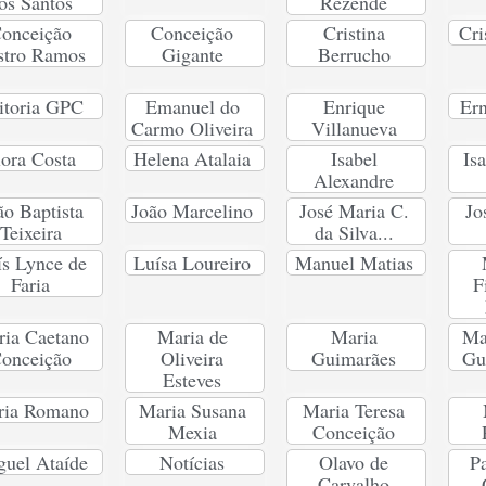
os Santos
Rezende
onceição
Conceição
Cristina
Cri
stro Ramos
Gigante
Berrucho
itoria GPC
Emanuel do
Enrique
Ern
Carmo Oliveira
Villanueva
lora Costa
Helena Atalaia
Isabel
Is
Alexandre
ão Baptista
João Marcelino
José Maria C.
Jo
Teixeira
da Silva...
ís Lynce de
Luísa Loureiro
Manuel Matias
Faria
F
ia Caetano
Maria de
Maria
Ma
onceição
Oliveira
Guimarães
Gu
Esteves
ria Romano
Maria Susana
Maria Teresa
Mexia
Conceição
uel Ataíde
Notícias
Olavo de
Pa
Carvalho