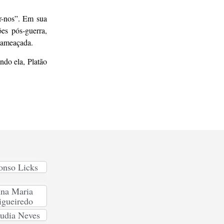
r-nos”. Em sua
ões pós-guerra,
a ameaçada.
ndo ela, Platão
onso Licks
na Maria
igueiredo
udia Neves