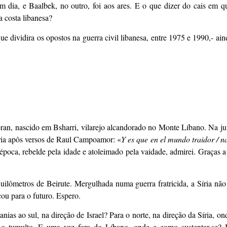
 dia, e Baalbek, no outro, foi aos ares. E o que dizer do cais em qu
 costa libanesa?
e dividira os opostos na guerra civil libanesa, entre 1975 e 1990,- a
bran, nascido em Bsharri, vilarejo alcandorado no Monte Líbano. Na j
ória apôs versos de Raul Campoamor: «
Y es que en el mundo traidor / 
época, rebelde pela idade e atoleimado pela vaidade, admirei. Graças a 
lômetros de Beirute. Mergulhada numa guerra fratricida, a Síria não
ou para o futuro. Espero.
nias ao sul, na direção de Israel? Para o norte, na direção da Síria, on
o tumulto. E uma vez fora do Líbano, onde e como sustentar-se? I