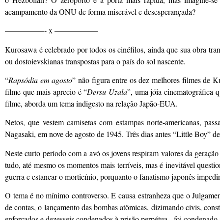
acampamento da ONU de forma miserável e desesperançada?
—————- x —————–
Kurosawa é celebrado por todos os cinéfilos, ainda que sua obra tra
ou dostoievskianas transpostas para o país do sol nascente.
“
Rapsódia em agosto
” não figura entre os dez melhores filmes de K
filme que mais aprecio é “
Dersu Uzala
”, uma jóia cinematográfica q
filme, aborda um tema indigesto na relação Japão-EUA.
Netos, que vestem camisetas com estampas norte-americanas, pass
Nagasaki, em nove de agosto de 1945. Três dias antes “Little Boy” d
Neste curto período com a avó os jovens respiram valores da geração
tudo, até mesmo os momentos mais terríveis, mas é inevitável questi
guerra e estancar o morticínio, porquanto o fanatismo japonês impedir
O tema é no mínimo controverso. E causa estranheza que o Julgame
de contas, o lançamento das bombas atômicas, dizimando civis, consti
enforcados e dezesseis condenados à prisão perpétua,- foi condenado