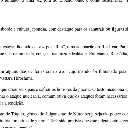
nsborde a cultura japonesa, com destaque para os samurais ou figuras 
urosawa, liderados talvez por “Ran”, uma adaptação do Rei Lear. Part
ue fala de amizade, crenças, natureza e lealdade. Entretanto, Rapsódia
am alguns dias de férias com a avó, cujo marido foi fulminado pel
evastara Hiroshima.
 que criou seus pais e sofreu os horrores da guerra. O texto menciona
onar o ataque nuclear. É comum ouvir que os ataques foram necessários 
ia a rendição.
nto de Tóquio, gêmeo do Julgamento de Nürenberg, seja tão pouco con
tuiria um crime de guerra? Terá sido por isto que este julgamento – co
 ao esquecimento?