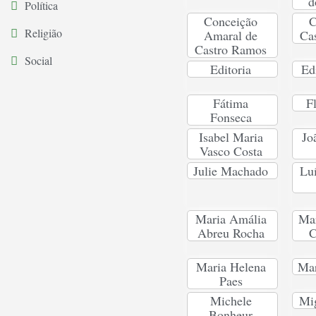
d
Política
Conceição
C
Religião
Amaral de
Ca
Castro Ramos
Social
Editoria
Ed
Fátima
F
Fonseca
Isabel Maria
Jo
Vasco Costa
Julie Machado
Lu
Maria Amália
Mar
Abreu Rocha
C
Maria Helena
Ma
Paes
Michele
Mig
Bonheur