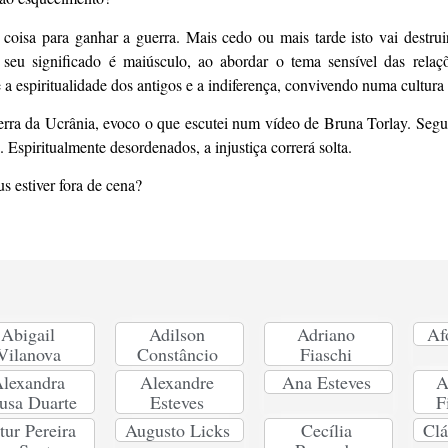
oisa para ganhar a guerra. Mais cedo ou mais tarde isto vai destrui
 seu significado é maiúsculo, ao abordar o tema sensível das relaç
 a espiritualidade dos antigos e a indiferença, convivendo numa cultur
rra da Ucrânia, evoco o que escutei num vídeo de Bruna Torlay. Segu
 Espiritualmente desordenados, a injustiça correrá solta.
s estiver fora de cena?
Abigail
Adilson
Adriano
Af
Vilanova
Constâncio
Fiaschi
lexandra
Alexandre
Ana Esteves
A
usa Duarte
Esteves
F
tur Pereira
Augusto Licks
Cecília
Clá