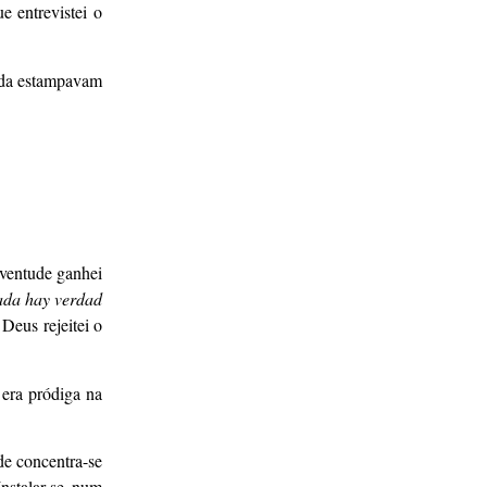
e entrevistei o
inda estampavam
uventude ganhei
nada hay verdad
Deus rejeitei o
 era pródiga na
de concentra-se
nstalar-se num