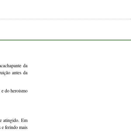
acachapante da
ruição antes da
e e do heroísmo
e atingido. Em
 e ferindo mais