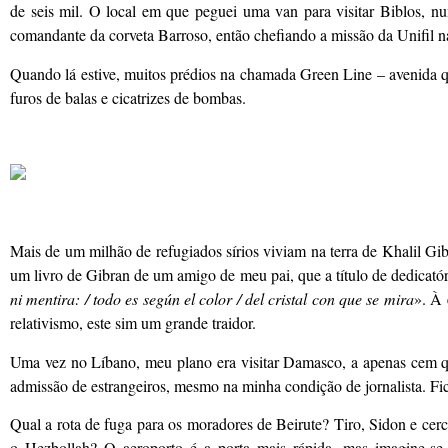
de seis mil. O local em que peguei uma van para visitar Biblos, num
comandante da corveta Barroso, então chefiando a missão da Unifil na
Quando lá estive, muitos prédios na chamada Green Line – avenida qu
furos de balas e cicatrizes de bombas.
Mais de um milhão de refugiados sírios viviam na terra de Khalil Gi
um livro de Gibran de um amigo de meu pai, que a título de dedicat
ni mentira: / todo es según el color / del cristal con que se mira
». À 
relativismo, este sim um grande traidor.
Uma vez no Líbano, meu plano era visitar Damasco, a apenas cem qui
admissão de estrangeiros, mesmo na minha condição de jornalista. Fic
Qual a rota de fuga para os moradores de Beirute? Tiro, Sidon e cerca
o Hezbollah? O aeroporto é a porta mais rápida, mas imagine-se 