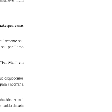
shakespeareanas
icularmente seu
, seu penúltimo
a “Fat Man” em
 que esquecemos
para encerrar a
hecido. Afinal
m saldo de sete