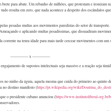
ete para abate. Um rebanho de milhões, que protestam e ironizam nas
que tudo resulta em zero, que nada acontece a despeito dos escândalos q
pelas pesadas multas aos movimentos paredistas do setor de transporte
u? Ameaçando e aplicando multas pesadíssimas, que dissuadiram movimen
a corrente na tenra idade para mais tarde cercear movimentos com um 
————– x ————–
 engajamento de supostos intelectuais seja massivo e a reação seja tímid
s no ninho da águia, aquela mesma que cuida do primeiro ao quinto de
a no destino manifesto (
https://pt.wikipedia.org/wiki/Doutrina_do_dest
s que o presidente cubano anunciou (
https://www.institutoliberal.org.br/
onservadores.