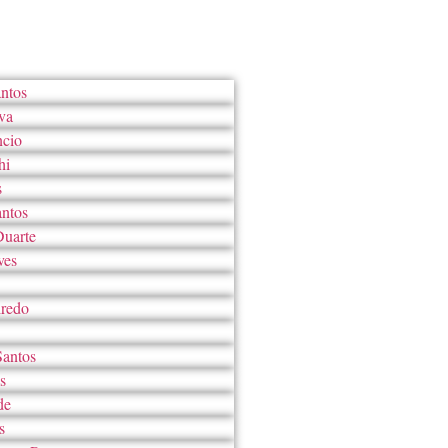
ntos
va
ncio
hi
s
antos
Duarte
ves
iredo
Santos
s
de
s