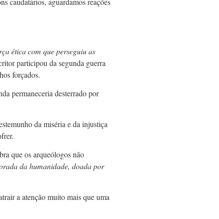
ons caudatários, aguardamos reações
orça ética com que perseguiu as
ritor participou da segunda guerra
lhos forçados.
inda permaneceria desterrado por
estemunho da miséria e da injustiça
frer.
a que os arqueólogos não
lvorada da humanidade, doada por
atrair a atenção muito mais que uma