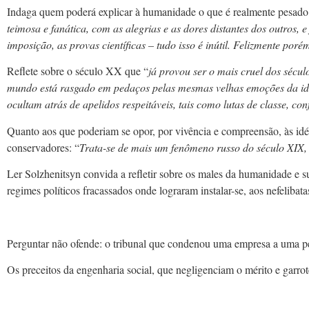
Indaga quem poderá explicar à humanidade o que é realmente pesado 
teimosa e fanática, com as alegrias e as dores distantes dos outro
imposição, as provas científicas – tudo isso é inútil. Felizmente po
Reflete sobre o século XX que “
já provou ser o mais cruel dos sécu
mundo está rasgado em pedaços pelas mesmas velhas emoções da idade 
ocultam atrás de apelidos respeitáveis, tais como lutas de classe, conf
Quanto aos que poderiam se opor, por vivência e compreensão, às idéi
conservadores: “
Trata-se de mais um fenômeno russo do século XIX,
Ler Solzhenitsyn convida a refletir sobre os males da humanidade e su
regimes políticos fracassados onde lograram instalar-se, aos nefelibata
Perguntar não ofende: o tribunal que condenou uma empresa a uma pes
Os preceitos da engenharia social, que negligenciam o mérito e garrot