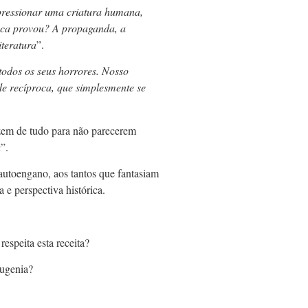
pressionar uma criatura humana,
unca provou? A propaganda, a
iteratura
”.
todos os seus horrores. Nosso
de recíproca, que simplesmente se
azem de tudo para não parecerem
a
”.
 autoengano, aos tantos que fantasiam
 e perspectiva histórica.
speita esta receita?
eugenia?