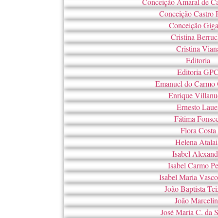
Conceição Amaral de C
Conceição Castro
Conceição Giga
Cristina Berru
Cristina Vian
Editoria
Editoria GP
Emanuel do Carmo O
Enrique Villanu
Ernesto Laue
Fátima Fonse
Flora Costa
Helena Atalai
Isabel Alexand
Isabel Carmo P
Isabel Maria Vasco
João Baptista Tei
João Marceli
José Maria C. da Si