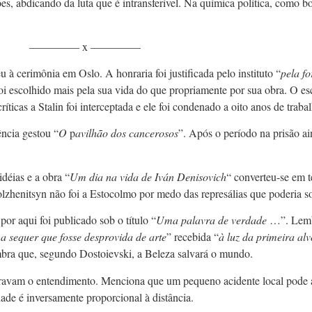
 abdicando da luta que é intransferível. Na química política, como b
————– x ————–
 cerimônia em Oslo. A honraria foi justificada pelo instituto “
pela f
i escolhido mais pela sua vida do que propriamente por sua obra. O esc
icas a Stalin foi interceptada e ele foi condenado a oito anos de traba
ncia gestou “
O
p
avilhão dos cancerosos
”. Após o período na prisão a
déias e a obra “
Um dia na vida de Iván Denisovich
“ converteu-se em t
lzhenitsyn não foi a Estocolmo por medo das represálias que poderia so
por aqui foi publicado sob o título “
Uma palavra de verdade
…”. Lembr
a sequer que fosse desprovida de arte
” recebida “
à luz da primeira a
mbra que, segundo Dostoievski, a Beleza salvará o mundo.
ntravam o entendimento. Menciona que um pequeno acidente local pode 
dade é inversamente proporcional à distância.