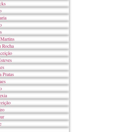
cks
o
aria
o
s
 Martins
u Rocha
ceição
Esteves
es
 Pratas
aes
o
exia
ceição
ro
ur
e