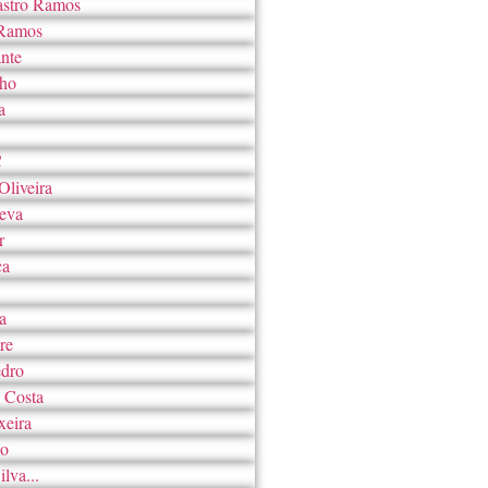
astro Ramos
 Ramos
nte
cho
a
C
liveira
eva
r
ca
a
re
edro
 Costa
xeira
no
lva...