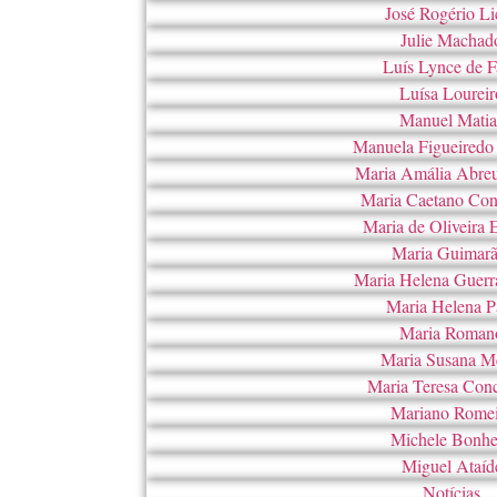
José Rogério Li
Julie Machad
Luís Lynce de F
Luísa Loureir
Manuel Matia
Manuela Figueiredo
Maria Amália Abre
Maria Caetano Con
Maria de Oliveira 
Maria Guimarã
Maria Helena Guerra
Maria Helena P
Maria Roman
Maria Susana M
Maria Teresa Con
Mariano Romei
Michele Bonhe
Miguel Ataíd
Notícias