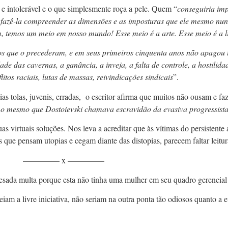
e intolerável e o que simplesmente roça a pele. Quem “
conseguiria im
s, e fazê-la compreender as dimensões e as imposturas que ele mesmo n
rém, temos um meio em nosso mundo! Esse meio é a arte. Esse meio é a l
los que o precederam, e em seus primeiros cinquenta anos não apagou 
das cavernas, a ganância, a inveja, a falta de controle, a hostilida
litos raciais, lutas de massas, reivindicações sindicais
”.
as tolas, juvenis, erradas, o escritor afirma que muitos não ousam e f
 o mesmo que Dostoievski chamava escravidão da evasiva progressist
as virtuais soluções. Nos leva a acreditar que às vítimas do persistente
s que pensam utopias e cegam diante das distopias, parecem faltar leitura
————– x ————–
ada multa porque esta não tinha uma mulher em seu quadro gerencial re
eiam a livre iniciativa, não seriam na outra ponta tão odiosos quanto a 