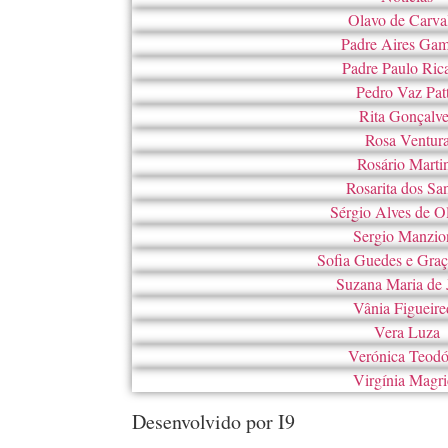
Olavo de Carva
Padre Aires Gam
Padre Paulo Ric
Pedro Vaz Pat
Rita Gonçalv
Rosa Ventur
Rosário Marti
Rosarita dos Sa
Sérgio Alves de Ol
Sergio Manzio
Sofia Guedes e Gra
Suzana Maria de 
Vânia Figueire
Vera Luza
Verónica Teodó
Virgínia Magri
Desenvolvido por I9