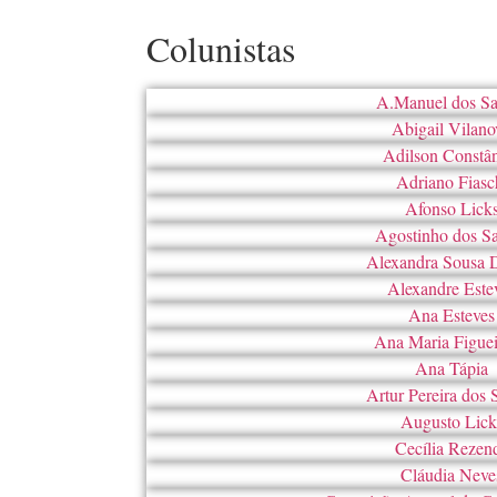
Colunistas
A.Manuel dos Sa
Abigail Vilano
Adilson Constâ
Adriano Fiasc
Afonso Lick
Agostinho dos S
Alexandra Sousa 
Alexandre Este
Ana Esteves
Ana Maria Figue
Ana Tápia
Artur Pereira dos 
Augusto Lick
Cecília Rezen
Cláudia Neve