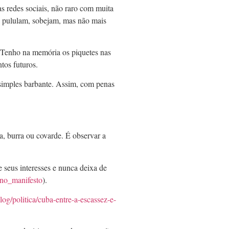
 redes sociais, não raro com muita
ue pululam, sobejam, mas não mais
. Tenho na memória os piquetes nas
tos futuros.
simples barbante. Assim, com penas
a, burra ou covarde. É observar a
 seus interesses e nunca deixa de
ino_manifesto
).
blog/politica/cuba-entre-a-escassez-e-