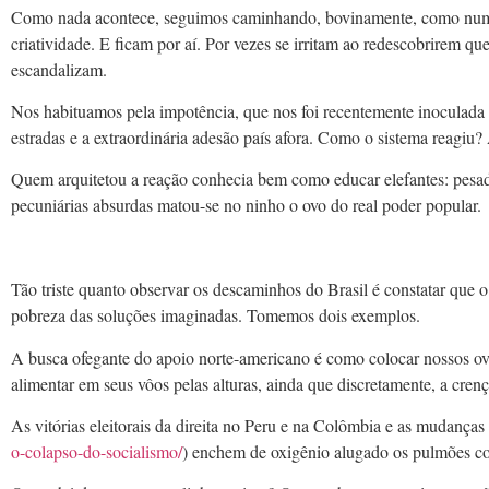
Como nada acontece, seguimos caminhando, bovinamente, como num br
criatividade. E ficam por aí. Por vezes se irritam ao redescobrirem 
escandalizam.
Nos habituamos pela impotência, que nos foi recentemente inoculada 
estradas e a extraordinária adesão país afora. Como o sistema reagi
Quem arquitetou a reação conhecia bem como educar elefantes: pesad
pecuniárias absurdas matou-se no ninho o ovo do real poder popular.
Tão triste quanto observar os descaminhos do Brasil é constatar que o
pobreza das soluções imaginadas. Tomemos dois exemplos.
A busca ofegante do apoio norte-americano é como colocar nossos ovo
alimentar em seus vôos pelas alturas, ainda que discretamente, a crenç
As vitórias eleitorais da direita no Peru e na Colômbia e as mudança
o-colapso-do-socialismo/
) enchem de oxigênio alugado os pulmões c