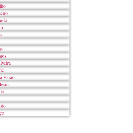
lho
eiro
ardo
to
es
a
ns
ntos
iveira
ne
ça Varão
Jesus
do
sio
ço