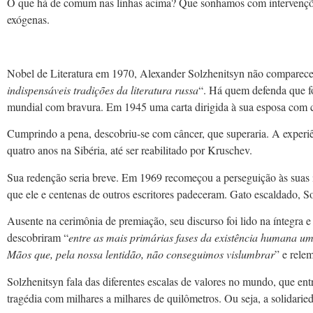
O que há de comum nas linhas acima? Que sonhamos com intervenções,
exógenas.
Nobel de Literatura em 1970, Alexander Solzhenitsyn não compareceu à
indispensáveis ​​tradições da literatura russa
“. Há quem defenda que fo
mundial com bravura. Em 1945 uma carta dirigida à sua esposa com crít
Cumprindo a pena, descobriu-se com câncer, que superaria. A experiê
quatro anos na Sibéria, até ser reabilitado por Kruschev.
Sua redenção seria breve. Em 1969 recomeçou a perseguição às suas i
que ele e centenas de outros escritores padeceram. Gato escaldado, So
Ausente na cerimônia de premiação, seu discurso foi lido na íntegra e 
descobriram “
entre as mais primárias fases da existência humana um
Mãos que, pela nossa lentidão, não conseguimos vislumbrar
” e rele
Solzhenitsyn fala das diferentes escalas de valores no mundo, que e
tragédia com milhares a milhares de quilômetros. Ou seja, a solidarie