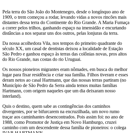
Pela terra do São João do Montenegro, desde o longínquo ano de
1909, o trem começou a rodar, levando vidas a novos rincões mais
distantes dessa terra do Continente do Rio Grande. A Maria Fumaça
a correr pelos trilhos, ganhando espaço na imensidão e encurtando
distâncias a nos separar uns dos outros, pelas lonjuras da terra.
Da nossa acolhedora Vila, nos tempos do primeiro quadrante do
século XX, um casal de dentistas deixou a localidade de Estação
São Pedro e ganhou espaço às terras das colônias novas, pros altos
do Rio Grande, nas costas do rio Uruguai.
Os nossos pioneiros migrantes eram nômades, em busca do melhor
lugar para fixar residência e criar sua família. Filhos tiveram e esses
deram netos ao casal Hartmann, que das nossas terras partiram (no
Município de São Pedro da Serra ainda temos muitas famílias
Hartmann, com origem naqueles que um dia deixaram nosso
interland).
Quis o destino, quem sabe as contingências dos caminhos
divergentes, por se bifurcarem na encruzilhada, um novo rumo
traçar aos caminhantes desencontrados. Pois assim foi: no ano de
1988, como Promotor de Justiça em Novo Hamburgo, cruzei
caminho com um descendente dessa família de pioneiros: o colega
IVAR HARTMANN.