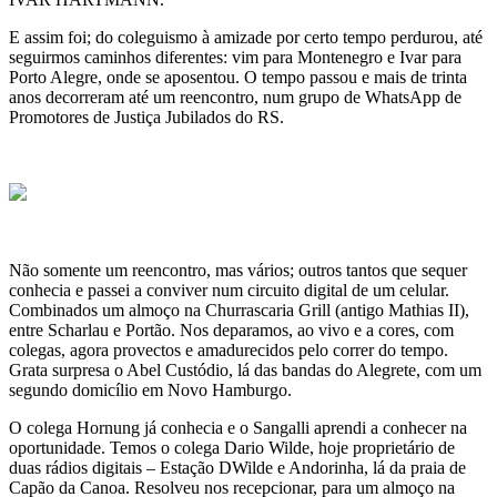
E assim foi; do coleguismo à amizade por certo tempo perdurou, até
seguirmos caminhos diferentes: vim para Montenegro e Ivar para
Porto Alegre, onde se aposentou. O tempo passou e mais de trinta
anos decorreram até um reencontro, num grupo de WhatsApp de
Promotores de Justiça Jubilados do RS.
Não somente um reencontro, mas vários; outros tantos que sequer
conhecia e passei a conviver num circuito digital de um celular.
Combinados um almoço na Churrascaria Grill (antigo Mathias II),
entre Scharlau e Portão. Nos deparamos, ao vivo e a cores, com
colegas, agora provectos e amadurecidos pelo correr do tempo.
Grata surpresa o Abel Custódio, lá das bandas do Alegrete, com um
segundo domicílio em Novo Hamburgo.
O colega Hornung já conhecia e o Sangalli aprendi a conhecer na
oportunidade. Temos o colega Dario Wilde, hoje proprietário de
duas rádios digitais – Estação DWilde e Andorinha, lá da praia de
Capão da Canoa. Resolveu nos recepcionar, para um almoço na