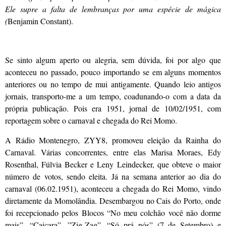
Ele supre a falta de lembranças por uma espécie de mágica
(
Benjamin Constant).
Se sinto algum aperto ou alegria, sem dúvida, foi por algo que
aconteceu no passado, pouco importando se em alguns momentos
anteriores ou no tempo de mui antigamente. Quando leio antigos
jornais, transporto-me a um tempo, coadunando-o com a data da
própria publicação. Pois era 1951, jornal de 10/02/1951, com
reportagem sobre o carnaval e chegada do Rei Momo.
A Rádio Montenegro, ZYY8, promoveu eleição da Rainha do
Carnaval. Várias concorrentes, entre elas Marisa Moraes, Edy
Rosenthal, Fúlvia Becker e Leny Leindecker, que obteve o maior
número de votos, sendo eleita. Já na semana anterior ao dia do
carnaval (06.02.1951), aconteceu a chegada do Rei Momo, vindo
diretamente da Momolândia. Desembargou no Cais do Porto, onde
foi recepcionado pelos Blocos “No meu colchão você não dorme
mais”, “Caiçara”, ”Zig-Zag”, “Só prá nós” (7 de Setembro) e