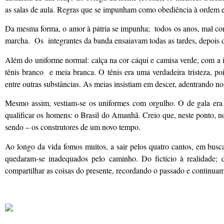
as salas de aula. Regras que se impunham como obediência à ordem e
Da mesma forma, o amor à pátria se impunha; todos os anos, mal co
marcha. Os integrantes da banda ensaiavam todas as tardes, depois 
Além do uniforme normal: calça na cor cáqui e camisa verde, com a i
tênis branco e meia branca. O tênis era uma verdadeira tristeza, poi
entre outras substâncias. As meias insistiam em descer, adentrando no
Mesmo assim, vestiam-se os uniformes com orgulho. O de gala era d
qualificar os homens: o Brasil do Amanhã. Creio que, neste ponto, 
sendo – os construtores de um novo tempo.
Ao longo da vida fomos muitos, a sair pelos quatro cantos, em busca
quedaram-se inadequados pelo caminho. Do fictício à realidade; 
compartilhar as coisas do presente, recordando o passado e continuam