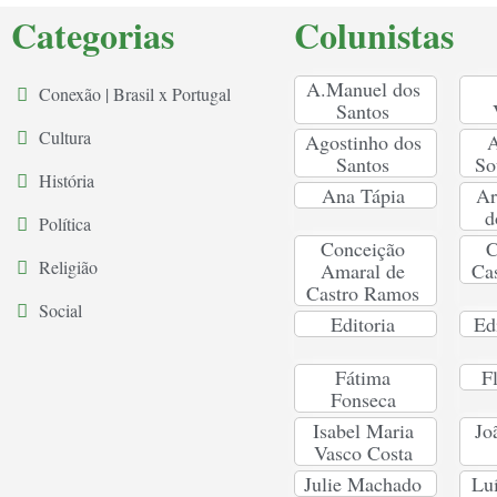
Categorias
Colunistas
A.Manuel dos
Conexão | Brasil x Portugal
Santos
Cultura
Agostinho dos
A
Santos
So
História
Ana Tápia
Ar
d
Política
Conceição
C
Religião
Amaral de
Ca
Castro Ramos
Social
Editoria
Ed
Fátima
F
Fonseca
Isabel Maria
Jo
Vasco Costa
Julie Machado
Lu