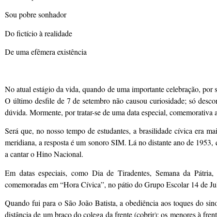
Sou pobre sonhador
Do fictício à realidade
De uma efêmera existência
No atual estágio da vida, quando de uma importante celebração, por s
O último desfile de 7 de setembro não causou curiosidade; só desconf
dúvida. Mormente, por tratar-se de uma data especial, comemorativa a
Será que, no nosso tempo de estudantes, a brasilidade cívica era ma
meridiana, a resposta é um sonoro SIM. Lá no distante ano de 1953, 
a cantar o Hino Nacional.
Em datas especiais, como Dia de Tiradentes, Semana da Pátria,
comemoradas em “Hora Cívica”, no pátio do Grupo Escolar 14 de Julh
Quando fui para o São João Batista, a obediência aos toques do sino
distância de um braço do colega da frente (cobrir); os menores à frent