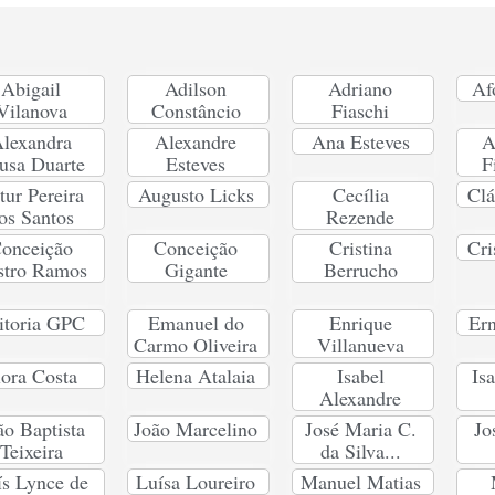
Abigail
Adilson
Adriano
Af
Vilanova
Constâncio
Fiaschi
lexandra
Alexandre
Ana Esteves
A
usa Duarte
Esteves
F
tur Pereira
Augusto Licks
Cecília
Clá
os Santos
Rezende
onceição
Conceição
Cristina
Cri
stro Ramos
Gigante
Berrucho
itoria GPC
Emanuel do
Enrique
Ern
Carmo Oliveira
Villanueva
lora Costa
Helena Atalaia
Isabel
Is
Alexandre
ão Baptista
João Marcelino
José Maria C.
Jo
Teixeira
da Silva...
ís Lynce de
Luísa Loureiro
Manuel Matias