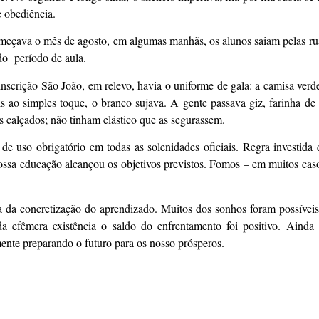
 obediência.
meçava o mês de agosto, em algumas manhãs, os alunos saiam pelas ru
do período de aula.
nscrição São João, em relevo, havia o uniforme de gala: a camisa verde
s ao simples toque, o branco sujava. A gente passava giz, farinha de t
s calçados; não tinham elástico que as segurassem.
e uso obrigatório em todas as solenidades oficiais. Regra investida
nossa educação alcançou os objetivos previstos. Fomos – em muitos ca
 da concretização do aprendizado. Muitos dos sonhos foram possíveis;
da efêmera existência o saldo do enfrentamento foi positivo. Ainda
ente preparando o futuro para os nosso prósperos.