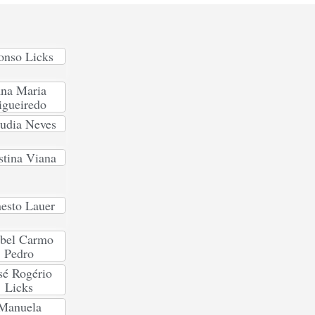
onso Licks
na Maria
igueiredo
udia Neves
stina Viana
esto Lauer
abel Carmo
Pedro
sé Rogério
Licks
Manuela