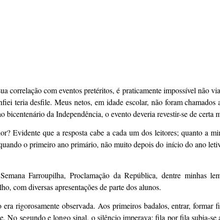
ua correlação com eventos pretéritos, é praticamente impossível não via
iei teria desfile. Meus netos, em idade escolar, não foram chamados a 
o bicentenário da Independência, o evento deveria revestir-se de certa 
ior? Evidente que a resposta cabe a cada um dos leitores; quanto a m
quando o primeiro ano primário, não muito depois do início do ano let
 Semana Farroupilha, Proclamação da República, dentre minhas le
o, com diversas apresentações de parte dos alunos.
 era rigorosamente observada. Aos primeiros badalos, entrar, formar fi
e. No segundo e longo sinal, o silêncio imperava; fila por fila subia-se