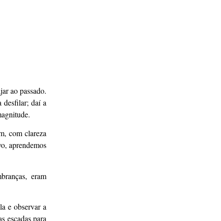
jar ao passado.
desfilar; daí a
magnitude.
im, com clareza
ivo, aprendemos
mbranças, eram
la e observar a
 as escadas para