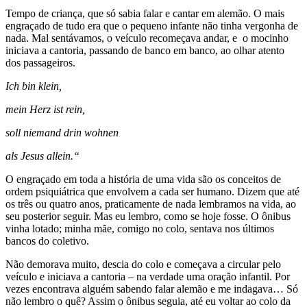
Tempo de criança, que só sabia falar e cantar em alemão. O mais
engraçado de tudo era que o pequeno infante não tinha vergonha de
nada. Mal sentávamos, o veículo recomeçava andar, e o mocinho
iniciava a cantoria, passando de banco em banco, ao olhar atento
dos passageiros.
Ich bin klein,
mein Herz ist rein,
soll niemand drin wohnen
als Jesus allein.“
O engraçado em toda a história de uma vida são os conceitos de
ordem psiquiátrica que envolvem a cada ser humano. Dizem que até
os três ou quatro anos, praticamente de nada lembramos na vida, ao
seu posterior seguir. Mas eu lembro, como se hoje fosse. O ônibus
vinha lotado; minha mãe, comigo no colo, sentava nos últimos
bancos do coletivo.
Não demorava muito, descia do colo e começava a circular pelo
veículo e iniciava a cantoria – na verdade uma oração infantil. Por
vezes encontrava alguém sabendo falar alemão e me indagava… Só
não lembro o quê? Assim o ônibus seguia, até eu voltar ao colo da