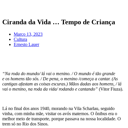
Pular
para
o
conteúdo
Ciranda da Vida … Tempo de Criança
Março 13, 2023
Cultura
Ernesto Lauer
“Na roda do mundo/ lá vai o menino. / O mundo é tão grande
e os homens tão sós. / De pena, o menino /começa a cantar. (As
cantigas afastam as coisas escuras.) Mãos dadas aos homens, / lá
vai o menino, na roda da vida/ rodando e cantando”
(Vitor Fiuza).
Lá no final dos anos 1940, morando na Vila Scharlau, seguido
vinha, com minha mãe, visitar os avós maternos. O ônibus era o
melhor meio de transporte, porque passava na nossa localidade. O
trem só no Rio dos Sinos.