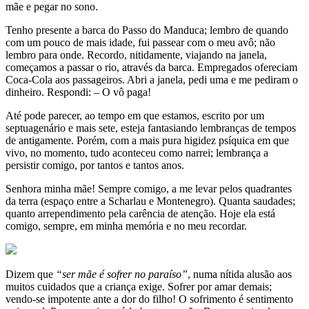
mãe e pegar no sono.
Tenho presente a barca do Passo do Manduca; lembro de quando
com um pouco de mais idade, fui passear com o meu avô; não
lembro para onde. Recordo, nitidamente, viajando na janela,
começamos a passar o rio, através da barca. Empregados ofereciam
Coca-Cola aos passageiros. Abri a janela, pedi uma e me pediram o
dinheiro. Respondi: – O vô paga!
Até pode parecer, ao tempo em que estamos, escrito por um
septuagenário e mais sete, esteja fantasiando lembranças de tempos
de antigamente. Porém, com a mais pura higidez psíquica em que
vivo, no momento, tudo aconteceu como narrei; lembrança a
persistir comigo, por tantos e tantos anos.
Senhora minha mãe! Sempre comigo, a me levar pelos quadrantes
da terra (espaço entre a Scharlau e Montenegro). Quanta saudades;
quanto arrependimento pela carência de atenção. Hoje ela está
comigo, sempre, em minha memória e no meu recordar.
Dizem que
“ser mãe é sofrer no paraíso”
, numa nítida alusão aos
muitos cuidados que a criança exige. Sofrer por amar demais;
vendo-se impotente ante a dor do filho! O sofrimento é sentimento