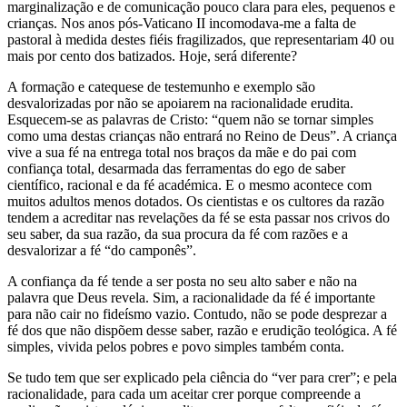
marginalização e de comunicação pouco clara para eles, pequenos e
crianças. Nos anos pós-Vaticano II incomodava-me a falta de
pastoral à medida destes fiéis fragilizados, que representariam 40 ou
mais por cento dos batizados. Hoje, será diferente?
A formação e catequese de testemunho e exemplo são
desvalorizadas por não se apoiarem na racionalidade erudita.
Esquecem-se as palavras de Cristo: “quem não se tornar simples
como uma destas crianças não entrará no Reino de Deus”. A criança
vive a sua fé na entrega total nos braços da mãe e do pai com
confiança total, desarmada das ferramentas do ego de saber
científico, racional e da fé académica. E o mesmo acontece com
muitos adultos menos dotados. Os cientistas e os cultores da razão
tendem a acreditar nas revelações da fé se esta passar nos crivos do
seu saber, da sua razão, da sua procura da fé com razões e a
desvalorizar a fé “do camponês”.
A confiança da fé tende a ser posta no seu alto saber e não na
palavra que Deus revela. Sim, a racionalidade da fé é importante
para não cair no fideísmo vazio. Contudo, não se pode desprezar a
fé dos que não dispõem desse saber, razão e erudição teológica. A fé
simples, vivida pelos pobres e povo simples também conta.
Se tudo tem que ser explicado pela ciência do “ver para crer”; e pela
racionalidade, para cada um aceitar crer porque compreende a