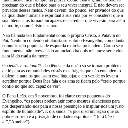
precisam do que é básico para o seu viver integral. E não devem ser
privados desses meios. Nem devem, tão pouco, ser privados do que
dá qualidade humana e espiritual à sua vida por se considerar que a
sua iliteracia os tornará incapazes de acreditar que viverão para além
da morte, como Cristo ensinou.
Não há nada tão fundamental como o próprio Cristo, a Palavra do
Pai. Nenhum conteúdo utilitarista substitui o Evangelho, como tanta
comunicação populista de esquerda e direita pretendem. Como se o
fundamental não tivesse sido anunciado há dois mil anos: ser e vida
para lá do
nada
da morte.
O
cientês e racionalês
da ciência e da razão só se tornam problema
de fé para as comunidades cristãs e os frágeis que não entendem o
dialeto; e para os que usam esse linguajar, e em vez de os levar a
acreditar porque Deus lhes fala e os ama se ficam pelo “creio porque
confio no que sou capaz de ver”.
O Papa Leão, em 9 novembro, foi claro: como pequenos do
Evangelho, “os pobres podem agir como mestres silenciosos para
nós despertando-nos para a nossa presunção e inspirar-nos um justo
espírito de humildade”. E diz ainda: “a pior discriminação que os
pobres sofrem é a privação de cuidados espirituais’” (cf.
Dilexi
te”,
“Amei-te”).