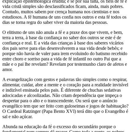
explicação epistemológica erudita; e se por sua falta, os fiéis de fé e
vida cristã simples são desclassificados ficam, ainda, mais pobres.
Contudo, muitos sabem por crença humana nos cientistas e nos
estudiosos. A fé humana de uns confia nos outros e esta fé todos os
dias se torna regra do saber viver da maioria das pessoas.
O elitismo de uns não anula a fé e a praxe dos que vivem, e bem,
terra a terra, à base da confiança no saber dos outros se este é de
confiança e real. E a vida das crianças à base dos saberes vicários
dos pais serve para elas desenvolverem a sua vida desde bebés; e
porque não havia de valer para irem evoluindo do batismo recebido
entre choro e sorriso para a vida de fé infantil no outro Pai que a
mãe e o pai lhe revelam? Revelam por testemunho claro de afetos e
amor.
A evangelização com gestos e palavras tão simples como o respirar,
alimentar, cuidar, abre a mente e o coração para a realidade invisível
e indizível ensinada pelos pais. É diferente de chuchas sedativas
adocicadas e alcoolizadas. Não criam dependência que impeça o
despertar para o alto e o transcendente. Ou será que o anúncio
evangélico tem que ser feito com guloseimas e jogos de habituação?
O Cardeal Ratzinger (Papa Bento XVI) terá dito que o Evangelho é
sal e não açúcar.
Abunda na educação da fé o excesso do secundário porque o
fundamental nem sempre dá prazer. Como toda a gente, os pobres