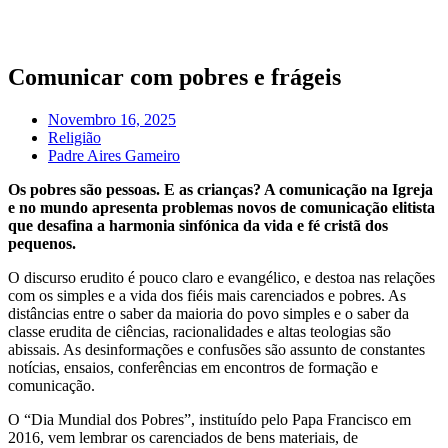
Pular
para
o
conteúdo
Comunicar com pobres e frágeis
Novembro 16, 2025
Religião
Padre Aires Gameiro
Os pobres são pessoas. E as crianças? A comunicação na Igreja
e no mundo apresenta problemas novos de comunicação elitista
que desafina a harmonia sinfónica da vida e fé cristã dos
pequenos.
O discurso erudito é pouco claro e evangélico, e destoa nas relações
com os simples e a vida dos fiéis mais carenciados e pobres. As
distâncias entre o saber da maioria do povo simples e o saber da
classe erudita de ciências, racionalidades e altas teologias são
abissais. As desinformações e confusões são assunto de constantes
notícias, ensaios, conferências em encontros de formação e
comunicação.
O “Dia Mundial dos Pobres”, instituído pelo Papa Francisco em
2016, vem lembrar os carenciados de bens materiais, de