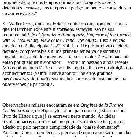
propriedade, que nos tempos normais faz corajosos os seus
detentores, torna-se, nos tempos de perigo iminente, a causa de sua
covardia egoísta.”
Sir Walter Scott, que a maioria só conhece como romancista mas
que foi também excelente historiador, escreveu isso na sua
monumental
Life of Napoleon Buonaparte, Emperor of the French,
with A Preliminary View of the French Revolution
(uso a edição
americana, Philadelphia, 1827, vol. I, p. 116). É um livro cheio de
defeitos, compreensíveis numa primeira tentativa de sintetizar
tamanha massa de documentos — talvez a maior já examinada até
então por qualquer historiador — sobre um passado ainda recente.
Mas continua um clássico e, se falha aqui e ali na reconstituição dos
acontecimentos (Sainte-Beuve apontou-lhe erros graúdos
nas
Causeries du Lundi
), sua melhor parte reside justamente nas
observações de psicologia.
Observações similares encontram-se em
Origines de la France
Contemporaine
, de Hippolyte Taine, para o meu gosto o melhor
livro de História que já se escreveu neste mundo. As idéias
revolucionárias não se espalham pelo povo antes de ter ganho a
adesão ou pelo menos a cumplicidade da “classe dominante”.
Antonio Gramsci deu receitas precisas de como apressar o suicídio