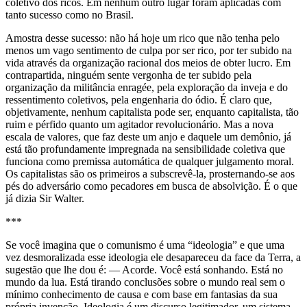
coletivo dos ricos. Em nenhum outro lugar foram aplicadas com
tanto sucesso como no Brasil.
Amostra desse sucesso: não há hoje um rico que não tenha pelo
menos um vago sentimento de culpa por ser rico, por ter subido na
vida através da organização racional dos meios de obter lucro. Em
contrapartida, ninguém sente vergonha de ter subido pela
organização da militância enragée, pela exploração da inveja e do
ressentimento coletivos, pela engenharia do ódio. É claro que,
objetivamente, nenhum capitalista pode ser, enquanto capitalista, tão
ruim e pérfido quanto um agitador revolucionário. Mas a nova
escala de valores, que faz deste um anjo e daquele um demônio, já
está tão profundamente impregnada na sensibilidade coletiva que
funciona como premissa automática de qualquer julgamento moral.
Os capitalistas são os primeiros a subscrevê-la, prosternando-se aos
pés do adversário como pecadores em busca de absolvição. É o que
já dizia Sir Walter.
***
Se você imagina que o comunismo é uma “ideologia” e que uma
vez desmoralizada esse ideologia ele desapareceu da face da Terra, a
sugestão que lhe dou é: — Acorde. Você está sonhando. Está no
mundo da lua. Está tirando conclusões sobre o mundo real sem o
mínimo conhecimento de causa e com base em fantasias da sua
própria invenção. Ideologia é um discurso legitimador, um sistema