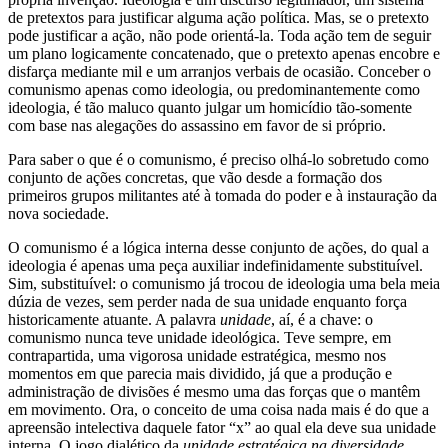
de pretextos para justificar alguma ação política. Mas, se o pretexto
pode justificar a ação, não pode orientá-la. Toda ação tem de seguir
um plano logicamente concatenado, que o pretexto apenas encobre e
disfarça mediante mil e um arranjos verbais de ocasião. Conceber o
comunismo apenas como ideologia, ou predominantemente como
ideologia, é tão maluco quanto julgar um homicídio tão-somente
com base nas alegações do assassino em favor de si próprio.
Para saber o que é o comunismo, é preciso olhá-lo sobretudo como
conjunto de ações concretas, que vão desde a formação dos
primeiros grupos militantes até à tomada do poder e à instauração da
nova sociedade.
O comunismo é a lógica interna desse conjunto de ações, do qual a
ideologia é apenas uma peça auxiliar indefinidamente substituível.
Sim, substituível: o comunismo já trocou de ideologia uma bela meia
dúzia de vezes, sem perder nada de sua unidade enquanto força
historicamente atuante. A palavra
unidade
, aí, é a chave: o
comunismo nunca teve unidade ideológica. Teve sempre, em
contrapartida, uma vigorosa unidade estratégica, mesmo nos
momentos em que parecia mais dividido, já que a produção e
administração de divisões é mesmo uma das forças que o mantêm
em movimento. Ora, o conceito de uma coisa nada mais é do que a
apreensão intelectiva daquele fator “x” ao qual ela deve sua unidade
interna. O jogo dialético da
unidade estratégica na diversidade