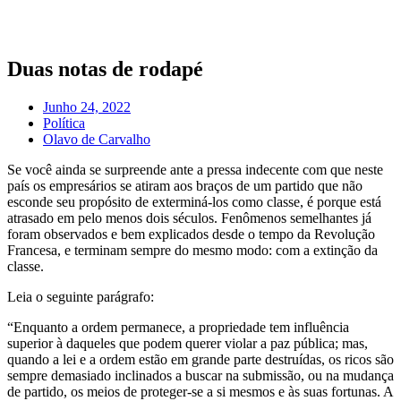
Pular
para
o
conteúdo
Duas notas de rodapé
Junho 24, 2022
Política
Olavo de Carvalho
Se você ainda se surpreende ante a pressa indecente com que neste
país os empresários se atiram aos braços de um partido que não
esconde seu propósito de exterminá-los como classe, é porque está
atrasado em pelo menos dois séculos. Fenômenos semelhantes já
foram observados e bem explicados desde o tempo da Revolução
Francesa, e terminam sempre do mesmo modo: com a extinção da
classe.
Leia o seguinte parágrafo:
“Enquanto a ordem permanece, a propriedade tem influência
superior à daqueles que podem querer violar a paz pública; mas,
quando a lei e a ordem estão em grande parte destruídas, os ricos são
sempre demasiado inclinados a buscar na submissão, ou na mudança
de partido, os meios de proteger-se a si mesmos e às suas fortunas. A