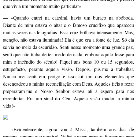
que vivia um momento muito particular».
— «Quando entrei na catedral, havia um buraco na abóboda.
Diante de mim estava o altar e o famoso crucifixo que apareceu
muitas vezes nas fotografias. Essa cruz brilhava intensamente. Mas,
atenção, não estava iluminada! Ela é que era a fonte de luz. Só ela
se via no meio da escuridão. Senti nesse momento uma grande paz,
senti que não tinha de ter medo de nada, embora aquilo fosse para
mim o incêndio do século! Fiquei uns bons 10 ou 15 segundos,
estupefacto, perante aquela visão. Depois, pus-me a trabalhar.
Nunca me senti em perigo e isso foi um dos elementos que
desencadeou a minha reconciliação com Deus. Aqueles fiéis a rezar
prepararam-me e Nosso Senhor estava ali à espera para nos
reconfortar. Era um sinal do Céu. Aquela visão mudou a minha
vida!»
— «Evidentemente, agora vou à Missa, também aos dias de
semana, sempre que possível. Voltei a rezar, procuro formar-me para