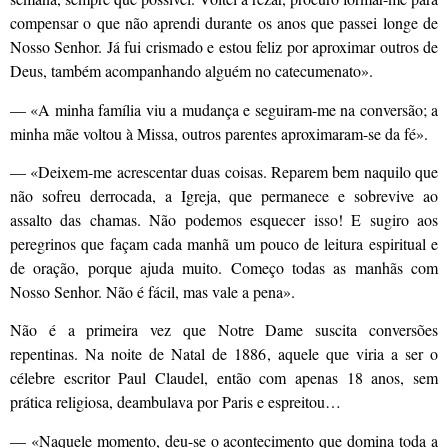
compensar o que não aprendi durante os anos que passei longe de
Nosso Senhor. Já fui crismado e estou feliz por aproximar outros de
Deus, também acompanhando alguém no catecumenato».
— «A minha família viu a mudança e seguiram-me na conversão; a
minha mãe voltou à Missa, outros parentes aproximaram-se da fé».
— «Deixem-me acrescentar duas coisas. Reparem bem naquilo que
não sofreu derrocada, a Igreja, que permanece e sobrevive ao
assalto das chamas. Não podemos esquecer isso! E sugiro aos
peregrinos que façam cada manhã um pouco de leitura espiritual e
de oração, porque ajuda muito. Começo todas as manhãs com
Nosso Senhor. Não é fácil, mas vale a pena».
Não é a primeira vez que Notre Dame suscita conversões
repentinas. Na noite de Natal de 1886, aquele que viria a ser o
célebre escritor Paul Claudel, então com apenas 18 anos, sem
prática religiosa, deambulava por Paris e espreitou…
— «Naquele momento, deu-se o acontecimento que domina toda a