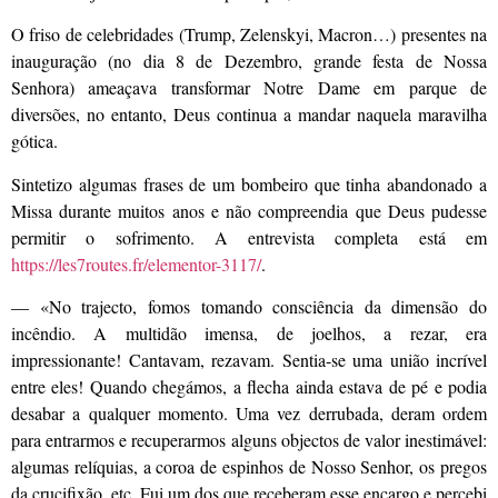
O friso de celebridades (Trump, Zelenskyi, Macron…) presentes na
inauguração (no dia 8 de Dezembro, grande festa de Nossa
Senhora) ameaçava transformar Notre Dame em parque de
diversões, no entanto, Deus continua a mandar naquela maravilha
gótica.
Sintetizo algumas frases de um bombeiro que tinha abandonado a
Missa durante muitos anos e não compreendia que Deus pudesse
permitir o sofrimento. A entrevista completa está em
https://les7routes.fr/elementor-3117/
.
— «No trajecto, fomos tomando consciência da dimensão do
incêndio. A multidão imensa, de joelhos, a rezar, era
impressionante! Cantavam, rezavam. Sentia-se uma união incrível
entre eles! Quando chegámos, a flecha ainda estava de pé e podia
desabar a qualquer momento. Uma vez derrubada, deram ordem
para entrarmos e recuperarmos alguns objectos de valor inestimável:
algumas relíquias, a coroa de espinhos de Nosso Senhor, os pregos
da crucifixão, etc. Fui um dos que receberam esse encargo e percebi