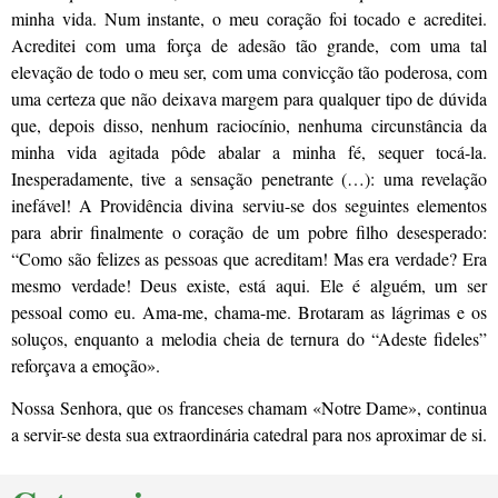
minha vida. Num instante, o meu coração foi tocado e acreditei.
Acreditei com uma força de adesão tão grande, com uma tal
elevação de todo o meu ser, com uma convicção tão poderosa, com
uma certeza que não deixava margem para qualquer tipo de dúvida
que, depois disso, nenhum raciocínio, nenhuma circunstância da
minha vida agitada pôde abalar a minha fé, sequer tocá-la.
Inesperadamente, tive a sensação penetrante (…): uma revelação
inefável! A Providência divina serviu-se dos seguintes elementos
para abrir finalmente o coração de um pobre filho desesperado:
“Como são felizes as pessoas que acreditam! Mas era verdade? Era
mesmo verdade! Deus existe, está aqui. Ele é alguém, um ser
pessoal como eu. Ama-me, chama-me. Brotaram as lágrimas e os
soluços, enquanto a melodia cheia de ternura do “Adeste fideles”
reforçava a emoção».
Nossa Senhora, que os franceses chamam «Notre Dame», continua
a servir-se desta sua extraordinária catedral para nos aproximar de si.