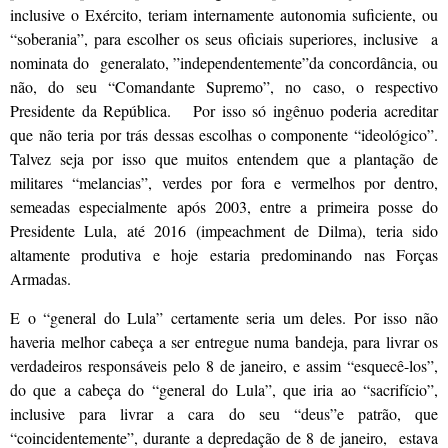
inclusive o Exército, teriam internamente autonomia suficiente, ou
“soberania”, para escolher os seus oficiais superiores, inclusive a
nominata do generalato, ”independentemente”da concordância, ou
não, do seu “Comandante Supremo”, no caso, o respectivo
Presidente da República. Por isso só ingênuo poderia acreditar
que não teria por trás dessas escolhas o componente “ideológico”.
Talvez seja por isso que muitos entendem que a plantação de
militares “melancias”, verdes por fora e vermelhos por dentro,
semeadas especialmente após 2003, entre a primeira posse do
Presidente Lula, até 2016 (impeachment de Dilma), teria sido
altamente produtiva e hoje estaria predominando nas Forças
Armadas.
E o “general do Lula” certamente seria um deles. Por isso não
haveria melhor cabeça a ser entregue numa bandeja, para livrar os
verdadeiros responsáveis pelo 8 de janeiro, e assim “esquecê-los”,
do que a cabeça do “general do Lula”, que iria ao “sacrifício”,
inclusive para livrar a cara do seu “deus”e patrão, que
“coincidentemente”, durante a depredação de 8 de janeiro, estava