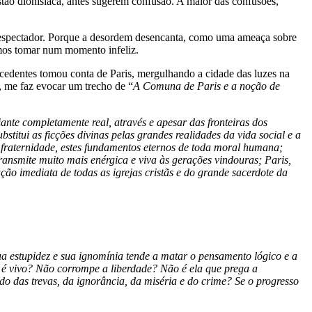
tão dionisíaca, antes sugerem confusão. A maior das confusões,
ao espectador. Porque a desordem desencanta, como uma ameaça sobre
emos tomar num momento infeliz.
cedentes tomou conta de Paris, mergulhando a cidade das luzes na
, me faz evocar um trecho de “
A Comuna de Paris e a noção de
nte completamente real, através e apesar das fronteiras dos
stitui as ficções divinas pelas grandes realidades da vida social e a
 da fraternidade, estes fundamentos eternos de toda moral humana;
ransmite muito mais enérgica e viva às gerações vindouras; Paris,
ão imediata de todas as igrejas cristãs e do grande sacerdote da
ua estupidez e sua ignomínia tende a matar o pensamento lógico e a
 é vivo? Não corrompe a liberdade? Não é ela que prega a
do das trevas, da ignorância, da miséria e do crime? Se o progresso