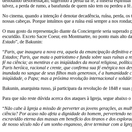
denotando desorientação, sugerindo a perda da fé, a miséria espirit
talvez, a perda de rumo, a barafunda de quem não tem ou perdeu a fé.
No cinema, quando a intenção é denotar decadência, ruína, perda, os
nossas cabeças. Porque intuímos que a ruína está sempre a nos rond
O mau gosto da representação diante da Conciergerie seria superado 
escuridão. Exceto Sacre Coeur, em Montmartre, no ponto mais alto d
Estado
”, de Bakunin:
“
Paris, que inaugura a nova era, aquela da emancipação definitiva e
Estados; Paris, que mata o patriotismo e funda sobre suas ruínas a re
fé na ciência; as mentiras e as iniqüidades da moral religiosa, políti
Paris heróica, racional e crente, que confirma sua fé enérgica nos d
inundada no sangue de seus filhos mais generosos, é a humanidade cr
iniqüidade, o Papa; mas a próxima revolução internacional e solidári
Bakunin, anarquista russo, já participara da revolução de 1848 e suas
Para que não reste dúvida acerca dos ataques à Igreja, segue abaixo o
“
Não cabe à Igreja a missão de perverter as jovens gerações, as mul
ciência? Por acaso não afeta a dignidade do homem, pervertendo nel
escravidão eterna das massas em benefício dos tiranos e dos explorad
de nosso século não é um sonho enganoso, deve terminar com a Igre