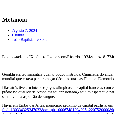
Pular
para
o
conteúdo
Metanóia
Agosto 7, 2024
Cultura
João Baptista Teixeira
Foto postada no “X” (https://twitter.com/Ricardo_1934/status/1817
Geralda era tão simpática quanto pouco instruída. Camareira do andar
mundial que estava para começar décadas atrás: as Elimpie. Demorei al
Dias atrás tiveram início os jogos olímpicos na capital francesa, co
prédio no qual Maria Antonieta foi aprisionada,- foi um espetáculo pa
simulavam a aspersão de sangue.
Havia em Embu das Artes, município próximo da capital paulista, um at
fbid=180334325347032&set=pb.100067481294295.-2207520000&l