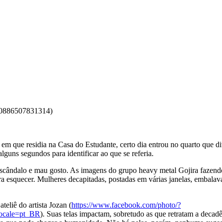
340886507831314)
 em que residia na Casa do Estudante, certo dia entrou no quarto que d
guns segundos para identificar ao que se referia.
m escândalo e mau gosto. As imagens do grupo heavy metal Gojira fazendo
ra esquecer. Mulheres decapitadas, postadas em várias janelas, embalav
eliê do artista Jozan (
https://www.facebook.com/photo/?
ocale=pt_BR
). Suas telas impactam, sobretudo as que retratam a decadê