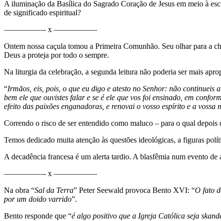
A iluminação da Basílica do Sagrado Coração de Jesus em meio à escuri
de significado espiritual?
—————- x —————–
Ontem nossa caçula tomou a Primeira Comunhão. Seu olhar para a ch
Deus a proteja por todo o sempre.
Na liturgia da celebração, a segunda leitura não poderia ser mais apro
“
Irmãos, eis, pois, o que eu digo e atesto no Senhor: não continueis
bem ele que ouvistes falar e se é ele que vos foi ensinado, em conf
efeito das paixões enganadoras, e renovai o vosso espírito e a voss
Correndo o risco de ser entendido como maluco – para o qual depois d
Temos dedicado muita atenção às questões ideológicas, a figuras polític
A decadência francesa é um alerta tardio. A blasfêmia num evento de a
—————- x —————–
Na obra “
Sal da Terra
” Peter Seewald provoca Bento XVI: “
O fato d
por um doido varrido
”.
Bento responde que “
é algo positivo que a Igreja Católica seja ska