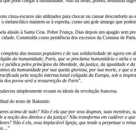
ual a que pode chegar a humanidade. Não há nelas, porém, nenhuma suges
 tons cinza-escuros são utilizados para chocar ou causar desconforto 
ar, o melancólico mantem-se à espreita, como um gole amargo que pod
pela alusão à Santa Ceia. Pobre França. Dias depois um apagão sem pre
a cidade. Construída como penitência dos excessos da Comuna de Paris
 completa das massas populares e de sua solidariedade de agora em dia
ligião da humanidade; Paris, que se proclama humanitária e atéia e sub
ca e jurídica pelos princípios da liberdade, da justiça, da igualdade e
estinos da humanidade por sua queda gloriosa, por sua morte, e que a t
ucificada pela reação internacional coligada da Europa, sob a inspiraç
a dos povos será a ressurreição de Paris
”.
 palavras simplesmente ecoam os ideais da revolução francesa.
 final do texto de Bakunin:
heres acima de tudo? Não é ela que por seus dogmas, suas mentiras, s
e a noção dos direitos e da justiça? Não transforma em cadáver o que
ores? Não é ela, essa implacável Igreja, que tende a perpetuar o reina
ja
…”