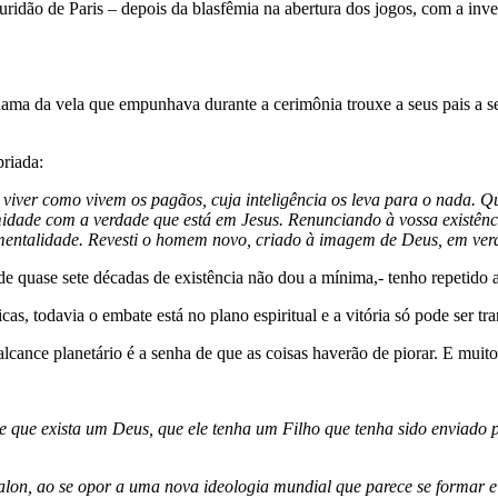
dão de Paris – depois da blasfêmia na abertura dos jogos, com a invers
ama da vela que empunhava durante a cerimônia trouxe a seus pais a 
priada:
 a viver como vivem os pagãos, cuja inteligência os leva para o nada. Q
ormidade com a verdade que está em Jesus. Renunciando à vossa existê
a mentalidade. Revesti o homem novo, criado à imagem de Deus, em verd
e quase sete décadas de existência não dou a mínima,- tenho repetido a
as, todavia o embate está no plano espiritual e a vitória só pode ser tr
lcance planetário é a senha de que as coisas haverão de piorar. E muito
e que exista um Deus, que ele tenha um Filho que tenha sido enviado 
ndalon, ao se opor a uma nova ideologia mundial que parece se formar e