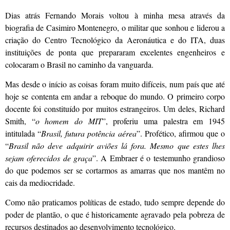
Dias atrás Fernando Morais voltou à minha mesa através da
biografia de Casimiro Montenegro, o militar que sonhou e liderou a
criação do Centro Tecnológico da Aeronáutica e do ITA, duas
instituições de ponta que prepararam excelentes engenheiros e
colocaram o Brasil no caminho da vanguarda.
Mas desde o início as coisas foram muito difíceis, num país que até
hoje se contenta em andar a reboque do mundo. O primeiro corpo
docente foi constituído por muitos estrangeiros. Um deles, Richard
Smith, “
o homem do MIT
”, proferiu uma palestra em 1945
intitulada “
Brasil, futura potência aérea
”. Profético, afirmou que o
“
Brasil não deve adquirir aviões lá fora. Mesmo que estes lhes
sejam oferecidos de graça
”. A Embraer é o testemunho grandioso
do que podemos ser se cortarmos as amarras que nos mantêm no
cais da mediocridade.
Como não praticamos políticas de estado, tudo sempre depende do
poder de plantão, o que é historicamente agravado pela pobreza de
recursos destinados ao desenvolvimento tecnológico.