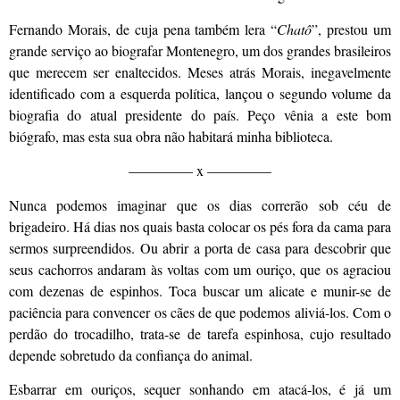
Fernando Morais, de cuja pena também lera “
Chatô
”, prestou um
grande serviço ao biografar Montenegro, um dos grandes brasileiros
que merecem ser enaltecidos. Meses atrás Morais, inegavelmente
identificado com a esquerda política, lançou o segundo volume da
biografia do atual presidente do país. Peço vênia a este bom
biógrafo, mas esta sua obra não habitará minha biblioteca.
————– x ————–
Nunca podemos imaginar que os dias correrão sob céu de
brigadeiro. Há dias nos quais basta colocar os pés fora da cama para
sermos surpreendidos. Ou abrir a porta de casa para descobrir que
seus cachorros andaram às voltas com um ouriço, que os agraciou
com dezenas de espinhos. Toca buscar um alicate e munir-se de
paciência para convencer os cães de que podemos aliviá-los. Com o
perdão do trocadilho, trata-se de tarefa espinhosa, cujo resultado
depende sobretudo da confiança do animal.
Esbarrar em ouriços, sequer sonhando em atacá-los, é já um