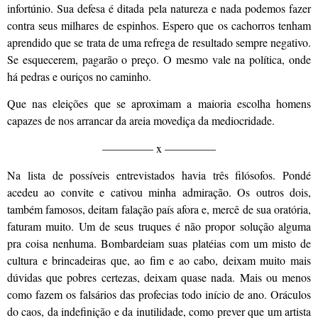
infortúnio. Sua defesa é ditada pela natureza e nada podemos fazer
contra seus milhares de espinhos. Espero que os cachorros tenham
aprendido que se trata de uma refrega de resultado sempre negativo.
Se esquecerem, pagarão o preço. O mesmo vale na política, onde
há pedras e ouriços no caminho.
Que nas eleições que se aproximam a maioria escolha homens
capazes de nos arrancar da areia movediça da mediocridade.
————– x ————–
Na lista de possíveis entrevistados havia três filósofos. Pondé
acedeu ao convite e cativou minha admiração. Os outros dois,
também famosos, deitam falação país afora e, mercê de sua oratória,
faturam muito. Um de seus truques é não propor solução alguma
pra coisa nenhuma. Bombardeiam suas platéias com um misto de
cultura e brincadeiras que, ao fim e ao cabo, deixam muito mais
dúvidas que pobres certezas, deixam quase nada. Mais ou menos
como fazem os falsários das profecias todo início de ano. Oráculos
do caos, da indefinição e da inutilidade, como prever que um artista