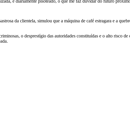
nizada, é diariamente pisoteado, o que me faz duvidar do futuro próxim
trosa da clientela, simulou que a máquina de café estragara e a quebr
iminosas, o desprestígio das autoridades constituídas e o alto risco de 
eada.