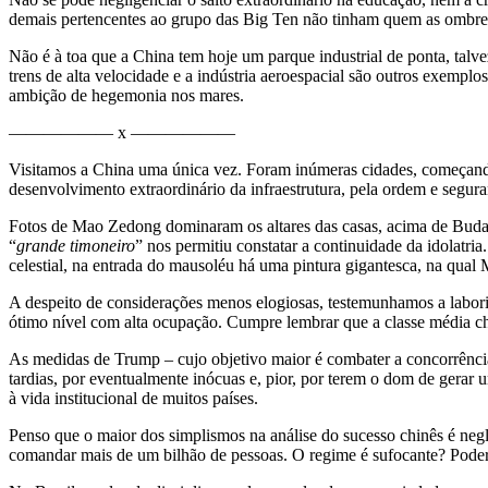
demais pertencentes ao grupo das Big Ten não tinham quem as ombre
Não é à toa que a China tem hoje um parque industrial de ponta, talve
trens de alta velocidade e a indústria aeroespacial são outros exemp
ambição de hegemonia nos mares.
—————— x ——————
Visitamos a China uma única vez. Foram inúmeras cidades, começando
desenvolvimento extraordinário da infraestrutura, pela ordem e segur
Fotos de Mao Zedong dominaram os altares das casas, acima de Buda. 
“
grande timoneiro
” nos permitiu constatar a continuidade da idolat
celestial, na entrada do mausoléu há uma pintura gigantesca, na qual
A despeito de considerações menos elogiosas, testemunhamos a labori
ótimo nível com alta ocupação. Cumpre lembrar que a classe média c
As medidas de Trump – cujo objetivo maior é combater a concorrênci
tardias, por eventualmente inócuas e, pior, por terem o dom de gera
à vida institucional de muitos países.
Penso que o maior dos simplismos na análise do sucesso chinês é negl
comandar mais de um bilhão de pessoas. O regime é sufocante? Poderi