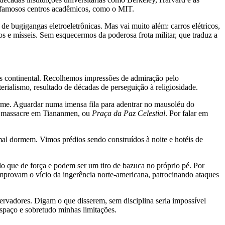
 famosos centros acadêmicos, como o MIT.
e bugigangas eletroeletrônicas. Mas vai muito além: carros elétricos,
s e mísseis. Sem esquecermos da poderosa frota militar, que traduz a
s continental. Recolhemos impressões de admiração pelo
rialismo, resultado de décadas de perseguição à religiosidade.
irme. Aguardar numa imensa fila para adentrar no mausoléu do
do massacre em Tiananmen, ou
Praça da Paz Celestial
. Por falar em
al dormem. Vimos prédios sendo construídos à noite e hotéis de
 que de força e podem ser um tiro de bazuca no próprio pé. Por
omprovam o vício da ingerência norte-americana, patrocinando ataques
ervadores. Digam o que disserem, sem disciplina seria impossível
spaço e sobretudo minhas limitações.