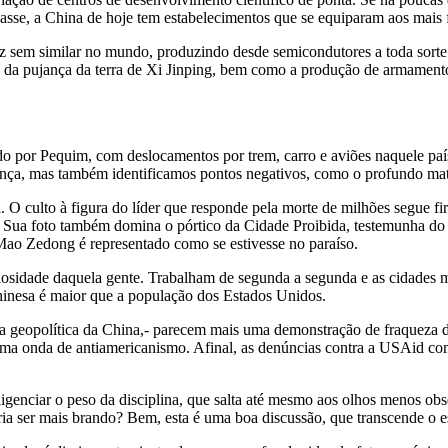
asse, a China de hoje tem estabelecimentos que se equiparam aos mais
z sem similar no mundo, produzindo desde semicondutores a toda sorte d
los da pujança da terra de Xi Jinping, bem como a produção de armamento
 por Pequim, com deslocamentos por trem, carro e aviões naquele paí
ança, mas também identificamos pontos negativos, como o profundo mate
O culto à figura do líder que responde pela morte de milhões segue f
ria. Sua foto também domina o pórtico da Cidade Proibida, testemunha 
 Mao Zedong é representado como se estivesse no paraíso.
osidade daquela gente. Trabalham de segunda a segunda e as cidades m
hinesa é maior que a população dos Estados Unidos.
a geopolítica da China,- parecem mais uma demonstração de fraqueza do
r uma onda de antiamericanismo. Afinal, as denúncias contra a USAid c
igenciar o peso da disciplina, que salta até mesmo aos olhos menos obs
a ser mais brando? Bem, esta é uma boa discussão, que transcende o e