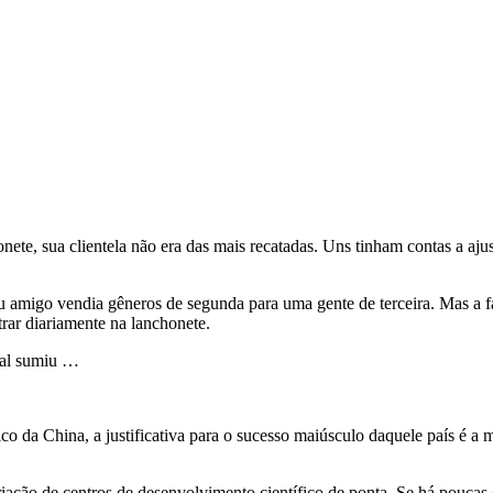
ete, sua clientela não era das mais recatadas. Uns tinham contas a aj
u amigo vendia gêneros de segunda para uma gente de terceira. Mas a f
rar diariamente na lanchonete.
tual sumiu …
 da China, a justificativa para o sucesso maiúsculo daquele país é a mã
iação de centros de desenvolvimento científico de ponta. Se há poucas 