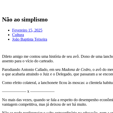
Pular
para
o
conteúdo
Não ao simplismo
Fevereiro 15, 2025
Cultura
João Baptista Teixeira
Dileto amigo me contou uma história de seu avô. Dono de uma lanchon
assento para o vício do carteado.
Parodiando Antonio Callado, em seu
Madona de Cedro
, o avô do me
o que acabaria atraindo o Juiz e o Delegado, que passaram a se encont
Como efeito colateral, a lanchonete ficou às moscas: a clientela habi
—————— x ——————
No mais das vezes, quando se fala a respeito do desempenho econômico
vantagem competitiva, mas já deixou de ser há muito.
Não se pode negligenciar o salto extraordinário na educação, nem a cr