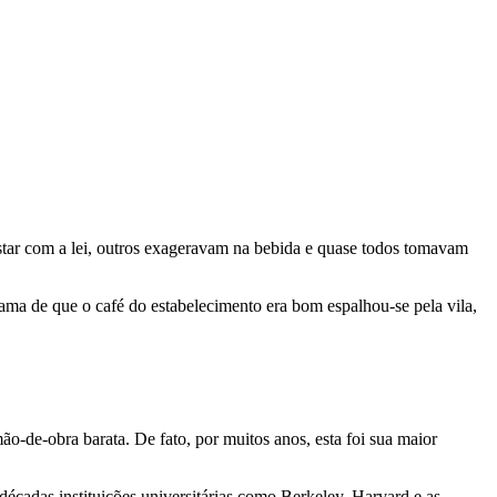
ustar com a lei, outros exageravam na bebida e quase todos tomavam
ama de que o café do estabelecimento era bom espalhou-se pela vila,
o-de-obra barata. De fato, por muitos anos, esta foi sua maior
décadas instituições universitárias como Berkeley, Harvard e as