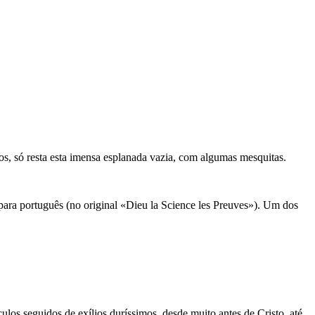
s, só resta esta imensa esplanada vazia, com algumas mesquitas.
para português (no original «Dieu la Science les Preuves»). Um dos
los seguidos de exílios duríssimos, desde muito antes de Cristo, até