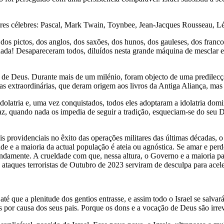
utores célebres: Pascal, Mark Twain, Toynbee, Jean-Jacques Rousseau, 
os pictos, dos anglos, dos saxões, dos hunos, dos gauleses, dos francos
u nada! Desapareceram todos, diluídos nesta grande máquina de mesclar e
ção de Deus. Durante mais de um milénio, foram objecto de uma predil
s extraordinárias, que deram origem aos livros da Antiga Aliança, mas
olatria e, uma vez conquistados, todos eles adoptaram a idolatria dom
az, quando nada os impedia de seguir a tradição, esqueciam-se do seu D
providenciais no êxito das operações militares das últimas décadas, o i
de e a maioria da actual população é ateia ou agnóstica. Se amar e perd
undamente. A crueldade com que, nessa altura, o Governo e a maioria pa
 ataques terroristas de Outubro de 2023 serviram de desculpa para acel
até que a plenitude dos gentios entrasse, e assim todo o Israel se salv
 por causa dos seus pais. Porque os dons e a vocação de Deus são irre