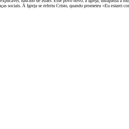
xplicável, nascido de Israel. Esse povo novo, a Igreja, ultrapassa a mult
ças sociais. À Igreja se referiu Cristo, quando prometeu «Eu estarei c