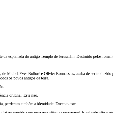
e da esplanada do antigo Templo de Jerusalém. Destruído pelos romano
 de Michel-Yves Bolloré e Olivier Bonnassies, acaba de ser traduzido 
 todos os povos antigos da terra.
ão.
ncia original. Este não.
ria, perderam também a identidade. Excepto este.
oi perseguido com uma persistência comparável. Israel subsistiu a sécu