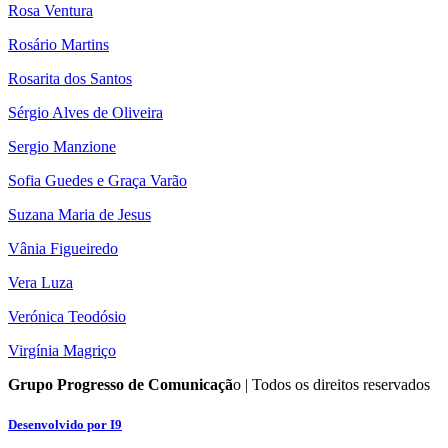
Rosa Ventura
Rosário Martins
Rosarita dos Santos
Sérgio Alves de Oliveira
Sergio Manzione
Sofia Guedes e Graça Varão
Suzana Maria de Jesus
Vânia Figueiredo
Vera Luza
Verónica Teodósio
Virgínia Magriço
Grupo Progresso de Comunicaçã
o | Todos os direitos reservados
Desenvolvido por I9