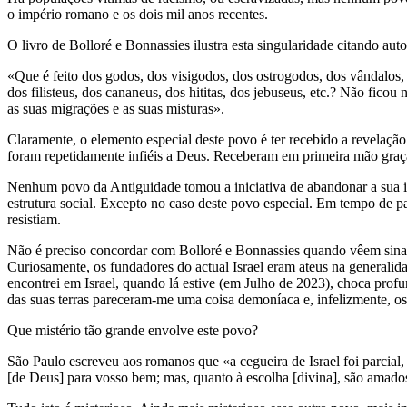
o império romano e os dois mil anos recentes.
O livro de Bolloré e Bonnassies ilustra esta singularidade citando a
«Que é feito dos godos, dos visigodos, dos ostrogodos, dos vândalos, d
dos filisteus, dos cananeus, dos hititas, dos jebuseus, etc.? Não fico
as suas migrações e as suas misturas».
Claramente, o elemento especial deste povo é ter recebido a revela
foram repetidamente infiéis a Deus. Receberam em primeira mão graça
Nenhum povo da Antiguidade tomou a iniciativa de abandonar a sua id
estrutura social. Excepto no caso deste povo especial. Em tempo de p
resistiam.
Não é preciso concordar com Bolloré e Bonnassies quando vêem sinais 
Curiosamente, os fundadores do actual Israel eram ateus na generalida
encontrei em Israel, quando lá estive (em Julho de 2023), choca prof
das suas terras pareceram-me uma coisa demoníaca e, infelizmente, os
Que mistério tão grande envolve este povo?
São Paulo escreveu aos romanos que «a cegueira de Israel foi parcial, 
[de Deus] para vosso bem; mas, quanto à escolha [divina], são amados