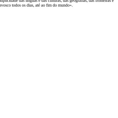
iplicidade das línguas e das culturas, das geografias, das fronteiras e
onvosco todos os dias, até ao fim do mundo».