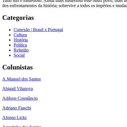
Tudo isto é misterioso. Ainda mais misterioso esse outro povo, mais ine
dos enfrentamentos da história; sobrevive a todos os impérios e mudan
Categorias
Conexão | Brasil x Portugal
Cultura
História
Política
Religião
Social
Colunistas
A.Manuel dos Santos
Abigail Vilanova
Adilson Constâncio
Adriano Fiaschi
Afonso Licks