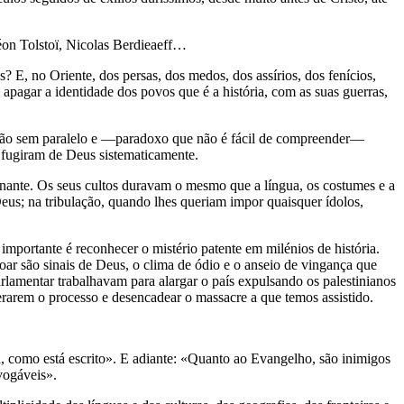
Léon Tolstoï, Nicolas Berdieaeff…
? E, no Oriente, dos persas, dos medos, dos assírios, dos fenícios,
 apagar a identidade dos povos que é a história, com as suas guerras,
ecção sem paralelo e —paradoxo que não é fácil de compreender—
 fugiram de Deus sistematicamente.
inante. Os seus cultos duravam o mesmo que a língua, os costumes e a
eus; na tribulação, quando lhes queriam impor quaisquer ídolos,
mportante é reconhecer o mistério patente em milénios de história.
oar são sinais de Deus, o clima de ódio e o anseio de vingança que
rlamentar trabalhavam para alargar o país expulsando os palestinianos
erarem o processo e desencadear o massacre a que temos assistido.
ará, como está escrito». E adiante: «Quanto ao Evangelho, são inimigos
vogáveis».