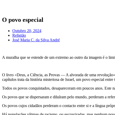
Pular
para
o
conteúdo
O povo especial
Outubro 20, 2024
Religião
José Maria C. da Silva André
A muralha que se estende de um extremo ao outro da imagem é o limit
O livro «Deus, a Ciência, as Provas — A alvorada de uma revolução»,
capítulos trata da história misteriosa de Israel, um povo especial entre
Todos os povos conquistados, desapareceram em poucos anos. Este n
Os povos que se dispersaram e diluíram pelo mundo, perderam a referê
Os povos cujos cidadãos perderam o contacto entre si e a língua próp
Há populações vítimas de racismo, ou escravizadas, mas nenhum povo f