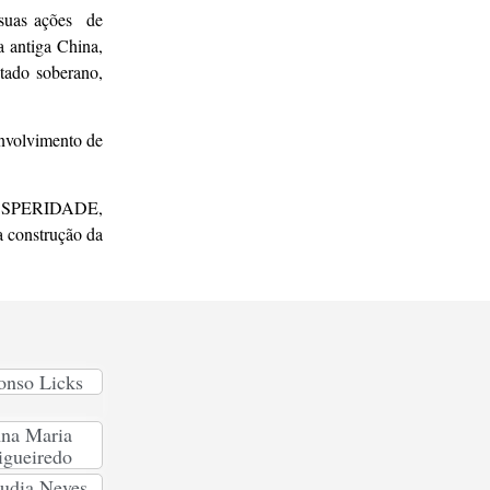
 suas ações de
a antiga China,
tado soberano,
nvolvimento de
a PROSPERIDADE,
a construção da
onso Licks
na Maria
igueiredo
udia Neves