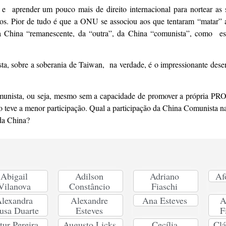
 e aprender um pouco mais de direito internacional para nortear as
sos. Pior de tudo é que a ONU se associou aos que tentaram “matar” 
 a China “remanescente, da “outra”, da China “comunista”, como es
, sobre a soberania de Taiwan, na verdade, é o impressionante dese
ca comunista, ou seja, mesmo sem a capacidade de promover a própri
ão teve a menor participação. Qual a participação da China Comunista n
 da China?
Abigail
Adilson
Adriano
Af
Vilanova
Constâncio
Fiaschi
lexandra
Alexandre
Ana Esteves
A
usa Duarte
Esteves
F
tur Pereira
Augusto Licks
Cecília
Clá