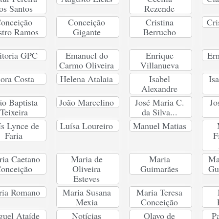
os Santos
Rezende
onceição
Conceição
Cristina
Cri
stro Ramos
Gigante
Berrucho
itoria GPC
Emanuel do
Enrique
Ern
Carmo Oliveira
Villanueva
lora Costa
Helena Atalaia
Isabel
Is
Alexandre
ão Baptista
João Marcelino
José Maria C.
Jo
Teixeira
da Silva...
ís Lynce de
Luísa Loureiro
Manuel Matias
Faria
F
ia Caetano
Maria de
Maria
Ma
onceição
Oliveira
Guimarães
Gu
Esteves
ria Romano
Maria Susana
Maria Teresa
Mexia
Conceição
uel Ataíde
Notícias
Olavo de
Pa