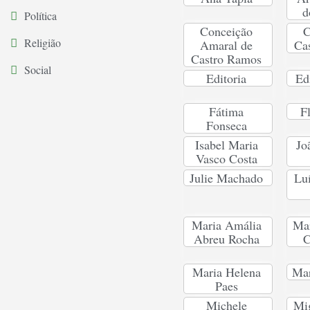
d
Política
Conceição
C
Religião
Amaral de
Ca
Castro Ramos
Social
Editoria
Ed
Fátima
F
Fonseca
Isabel Maria
Jo
Vasco Costa
Julie Machado
Lu
Maria Amália
Mar
Abreu Rocha
C
Maria Helena
Ma
Paes
Michele
Mig