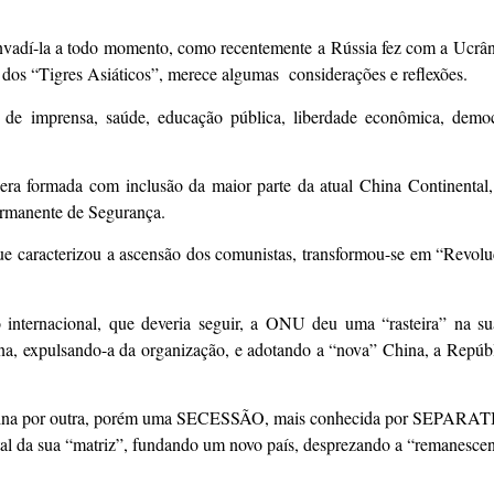
nvadí-la a todo momento, como recentemente a Rússia fez com a Ucrâ
 dos “Tigres Asiáticos”, merece algumas considerações e reflexões.
imprensa, saúde, educação pública, liberdade econômica, democr
ra formada com inclusão da maior parte da atual China Continental,
rmanente de Segurança.
ue caracterizou a ascensão dos comunistas, transformou-se em “Revol
o internacional, que deveria seguir, a ONU deu uma “rasteira” na su
a, expulsando-a da organização, e adotando a “nova” China, a Repúb
China por outra, porém uma SECESSÃO, mais conhecida por SEPARA
tal da sua “matriz”, fundando um novo país, desprezando a “remanescen
.