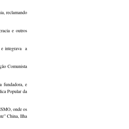
nia, reclamando
acia e outros
 e integrava a
ução Comunista
a fundadora, e
lica Popular da
TISMO, onde os
te” China, Ilha