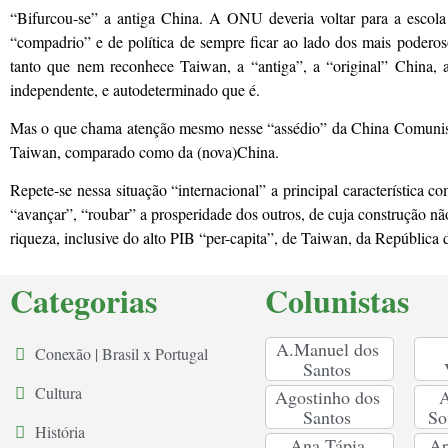
“Bifurcou-se” a antiga China. A ONU deveria voltar para a escola
“compadrio” e de política de sempre ficar ao lado dos mais podero
tanto que nem reconhece Taiwan, a “antiga”, a “original” China,
independente, e autodeterminado que é.
Mas o que chama atenção mesmo nesse “assédio” da China Comunista
Taiwan, comparado como da (nova)China.
Repete-se nessa situação “internacional” a principal característi
“avançar”, “roubar” a prosperidade dos outros, de cuja construção n
riqueza, inclusive do alto PIB “per-capita”, de Taiwan, da República
Categorias
Colunistas
A.Manuel dos
Conexão | Brasil x Portugal
Santos
Cultura
Agostinho dos
A
Santos
So
História
Ana Tápia
Ar