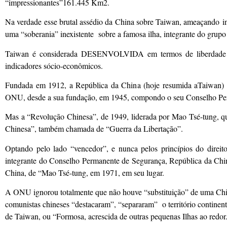
“impressionantes”161.445 Km2.
Na verdade esse brutal assédio da China sobre Taiwan, ameaçando i
uma “soberania” inexistente sobre a famosa ilha, integrante do grupo
Taiwan é considerada DESENVOLVIDA em termos de liberdade de 
indicadores sócio-econômicos.
Fundada em 1912, a República da China (hoje resumida aTaiwan) e
ONU, desde a sua fundação, em 1945, compondo o seu Conselho Pe
Mas a “Revolução Chinesa”, de 1949, liderada por Mao Tsé-tung, q
Chinesa”, também chamada de “Guerra da Libertação”.
Optando pelo lado “vencedor”, e nunca pelos princípios do direit
integrante do Conselho Permanente de Segurança, República da Chin
China, de “Mao Tsé-tung, em 1971, em seu lugar.
A ONU ignorou totalmente que não houve “substituição” de uma 
comunistas chineses “destacaram”, “separaram” o território continen
de Taiwan, ou “Formosa, acrescida de outras pequenas Ilhas ao redor