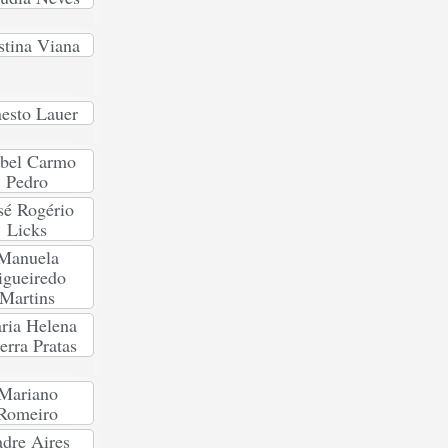
stina Viana
esto Lauer
abel Carmo
Pedro
sé Rogério
Licks
Manuela
igueiredo
Martins
ria Helena
erra Pratas
Mariano
Romeiro
dre Aires