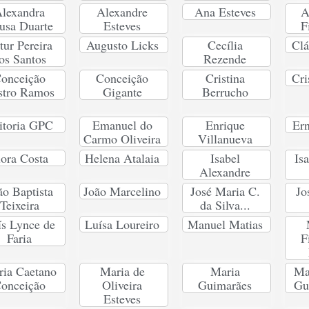
lexandra
Alexandre
Ana Esteves
A
usa Duarte
Esteves
F
tur Pereira
Augusto Licks
Cecília
Clá
os Santos
Rezende
onceição
Conceição
Cristina
Cri
stro Ramos
Gigante
Berrucho
itoria GPC
Emanuel do
Enrique
Ern
Carmo Oliveira
Villanueva
lora Costa
Helena Atalaia
Isabel
Is
Alexandre
ão Baptista
João Marcelino
José Maria C.
Jo
Teixeira
da Silva...
ís Lynce de
Luísa Loureiro
Manuel Matias
Faria
F
ia Caetano
Maria de
Maria
Ma
onceição
Oliveira
Guimarães
Gu
Esteves