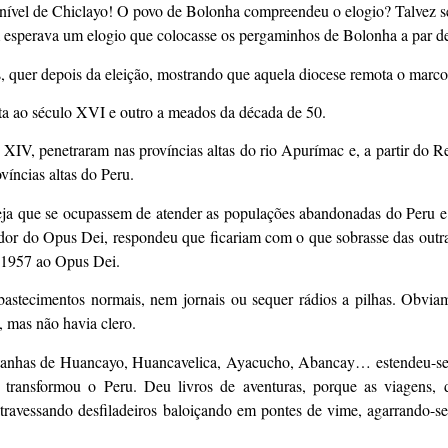
o nível de Chiclayo! O povo de Bolonha compreendeu o elogio? Talvez
esperava um elogio que colocasse os pergaminhos de Bolonha a par de
s, quer depois da eleição, mostrando que aquela diocese remota o marco
nta ao século XVI e outro a meados da década de 50.
IV, penetraram nas províncias altas do rio Apurímac e, a partir do R
íncias altas do Peru.
eja que se ocupassem de atender as populações abandonadas do Peru e
dor do Opus Dei, respondeu que ficariam com o que sobrasse das outra
m 1957 ao Opus Dei.
bastecimentos normais, nem jornais ou sequer rádios a pilhas. Obvia
, mas não havia clero.
ntanhas de Huancayo, Huancavelica, Ayacucho, Abancay… estendeu-se 
ransformou o Peru. Deu livros de aventuras, porque as viagens, 
travessando desfiladeiros baloiçando em pontes de vime, agarrando-se