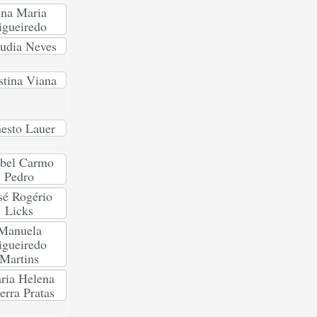
na Maria
igueiredo
udia Neves
stina Viana
esto Lauer
abel Carmo
Pedro
sé Rogério
Licks
Manuela
igueiredo
Martins
ria Helena
erra Pratas