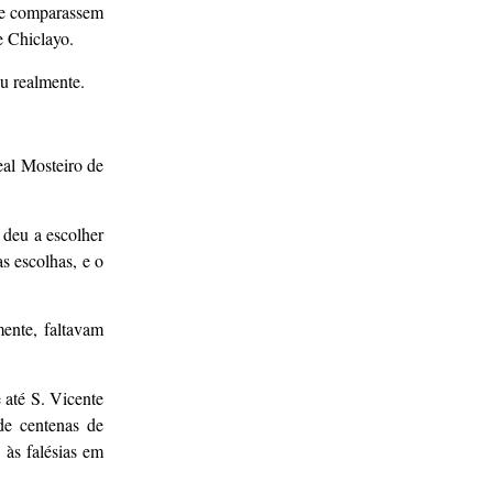
 se comparassem
 Chiclayo.
u realmente.
eal Mosteiro de
 deu a escolher
s escolhas, e o
mente, faltavam
até S. Vicente
de centenas de
 às falésias em