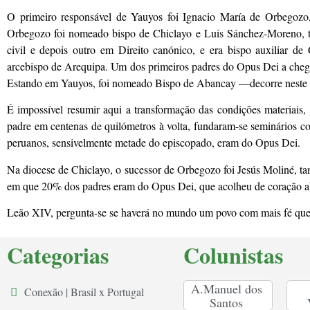
O primeiro responsável de Yauyos foi Ignacio María de Orbegozo
Orbegozo foi nomeado bispo de Chiclayo e Luis Sánchez-Moreno, t
civil e depois outro em Direito canónico, e era bispo auxiliar d
arcebispo de Arequipa. Um dos primeiros padres do Opus Dei a cheg
Estando em Yauyos, foi nomeado Bispo de Abancay —decorre neste 
É impossível resumir aqui a transformação das condições materiais, 
padre em centenas de quilómetros à volta, fundaram-se seminários c
peruanos, sensivelmente metade do episcopado, eram do Opus Dei.
Na diocese de Chiclayo, o sucessor de Orbegozo foi Jesús Moliné, ta
em que 20% dos padres eram do Opus Dei, que acolheu de coração abe
Leão XIV, pergunta-se se haverá no mundo um povo com mais fé que o
Categorias
Colunistas
A.Manuel dos
Conexão | Brasil x Portugal
Santos