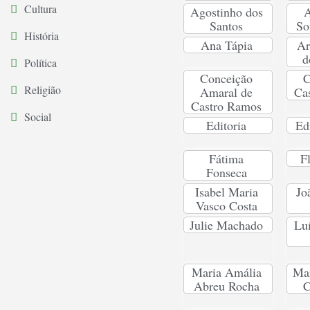
Cultura
Agostinho dos
A
Santos
So
História
Ana Tápia
Ar
d
Política
Conceição
C
Religião
Amaral de
Ca
Castro Ramos
Social
Editoria
Ed
Fátima
F
Fonseca
Isabel Maria
Jo
Vasco Costa
Julie Machado
Lu
Maria Amália
Mar
Abreu Rocha
C