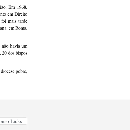
gião. Em 1968,
nto em Direito
foi mais tarde
riana, em Roma.
de não havia um
, 20 dos bispos
 diocese pobre,
onso Licks