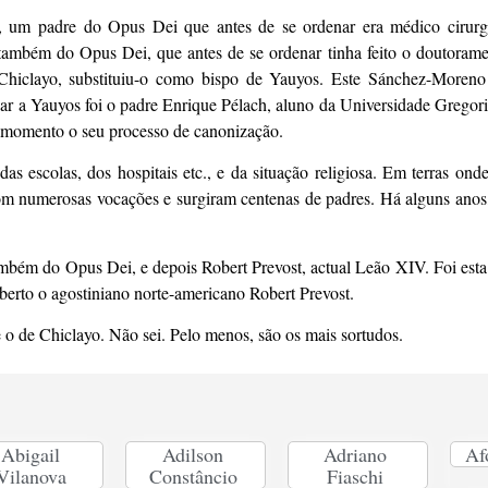
, um padre do Opus Dei que antes de se ordenar era médico cirur
ambém do Opus Dei, que antes de se ordenar tinha feito o doutorame
e Chiclayo, substituiu-o como bispo de Yauyos. Este Sánchez-Moreno 
ar a Yauyos foi o padre Enrique Pélach, aluno da Universidade Grego
momento o seu processo de canonização.
das escolas, dos hospitais etc., e da situação religiosa. Em terras on
om numerosas vocações e surgiram centenas de padres. Há alguns anos
mbém do Opus Dei, e depois Robert Prevost, actual Leão XIV. Foi esta
rto o agostiniano norte-americano Robert Prevost.
 de Chiclayo. Não sei. Pelo menos, são os mais sortudos.
Abigail
Adilson
Adriano
Af
Vilanova
Constâncio
Fiaschi