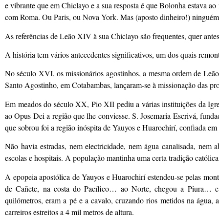
e vibrante que em Chiclayo e a sua resposta é que Bolonha estava a
com Roma. Ou Paris, ou Nova York. Mas (aposto dinheiro!) ninguém 
As referências de Leão XIV à sua Chiclayo são frequentes, quer ante
A história tem vários antecedentes significativos, um dos quais remo
No século XVI, os missionários agostinhos, a mesma ordem de Leão X
Santo Agostinho, em Cotabambas, lançaram-se à missionação das prov
Em meados do século XX, Pio XII pediu a várias instituições da Igr
ao Opus Dei a região que lhe conviesse. S. Josemaria Escrivá, funda
que sobrou foi a região inóspita de Yauyos e Huarochirí, confiada e
Não havia estradas, nem electricidade, nem água canalisada, nem a
escolas e hospitais. A população mantinha uma certa tradição católica
A epopeia apostólica de Yauyos e Huarochirí estendeu-se pelas mo
de Cañete, na costa do Pacífico… ao Norte, chegou a Piura… e t
quilómetros, eram a pé e a cavalo, cruzando rios metidos na água, a
carreiros estreitos a 4 mil metros de altura.