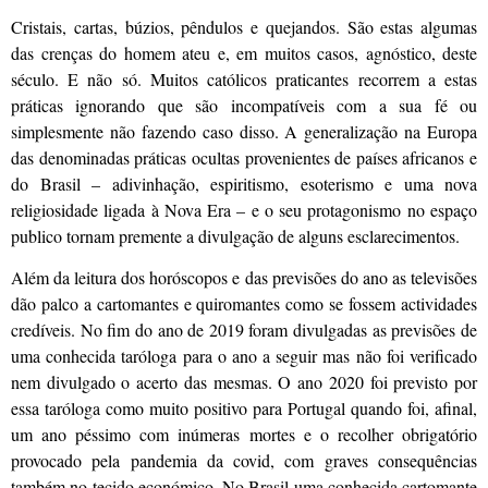
Cristais, cartas, búzios, pêndulos e quejandos. São estas algumas
das crenças do homem ateu e, em muitos casos, agnóstico, deste
século. E não só. Muitos católicos praticantes recorrem a estas
práticas ignorando que são incompatíveis com a sua fé ou
simplesmente não fazendo caso disso. A generalização na Europa
das denominadas práticas ocultas provenientes de países africanos e
do Brasil – adivinhação, espiritismo, esoterismo e uma nova
religiosidade ligada à Nova Era – e o seu protagonismo no espaço
publico tornam premente a divulgação de alguns esclarecimentos.
Além da leitura dos horóscopos e das previsões do ano as televisões
dão palco a cartomantes e quiromantes como se fossem actividades
credíveis. No fim do ano de 2019 foram divulgadas as previsões de
uma conhecida taróloga para o ano a seguir mas não foi verificado
nem divulgado o acerto das mesmas. O ano 2020 foi previsto por
essa taróloga como muito positivo para Portugal quando foi, afinal,
um ano péssimo com inúmeras mortes e o recolher obrigatório
provocado pela pandemia da covid, com graves consequências
também no tecido económico. No Brasil uma conhecida cartomante