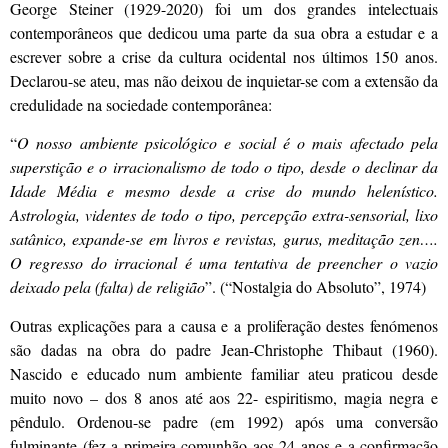
George Steiner (1929-2020) foi um dos grandes intelectuais
contemporâneos que dedicou uma parte da sua obra a estudar e a
escrever sobre a crise da cultura ocidental nos últimos 150 anos.
Declarou-se ateu, mas não deixou de inquietar-se com a extensão da
credulidade na sociedade contemporânea:
“
O nosso ambiente psicológico e social é o mais afectado pela
superstição e o irracionalismo de todo o tipo, desde o declinar da
Idade Média e mesmo desde a crise do mundo helenístico.
Astrologia, videntes de todo o tipo, percepção extra-sensorial, lixo
satânico, expande-se em livros e revistas, gurus, meditação zen….
O regresso do irracional é uma tentativa de preencher o vazio
deixado pela (falta) de religião
”. (“Nostalgia do Absoluto”, 1974)
Outras explicações para a causa e a proliferação destes fenómenos
são dadas na obra do padre Jean-Christophe Thibaut (1960).
Nascido e educado num ambiente familiar ateu praticou desde
muito novo – dos 8 anos até aos 22- espiritismo, magia negra e
pêndulo. Ordenou-se padre (em 1992) após uma conversão
fulminante (fez a primeira comunhão aos 24 anos e a confirmação