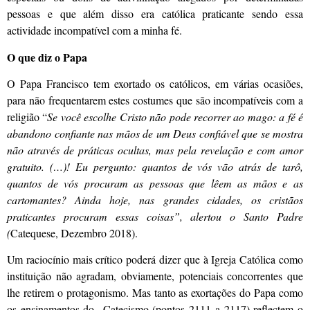
pessoas e que além disso era católica praticante sendo essa
actividade incompatível com a minha fé.
O que diz o Papa
O Papa Francisco tem exortado os católicos, em várias ocasiões,
para não frequentarem estes costumes que são incompatíveis com a
religião “
Se você escolhe Cristo não pode recorrer ao mago: a fé é
abandono confiante nas mãos de um Deus confiável que se mostra
não através de práticas ocultas, mas pela revelação e com amor
gratuito. (…)! Eu pergunto: quantos de vós vão atrás de tarô,
quantos de vós procuram as pessoas que lêem as mãos e as
cartomantes? Ainda hoje, nas grandes cidades, os cristãos
praticantes procuram essas coisas”, alertou o Santo Padre
(
Catequese, Dezembro 2018).
Um raciocínio mais crítico poderá dizer que à Igreja Católica como
instituição não agradam, obviamente, potenciais concorrentes que
lhe retirem o protagonismo. Mas tanto as exortações do Papa como
os ensinamentos do Catecismo (pontos 2111 a 2117) reflectem o