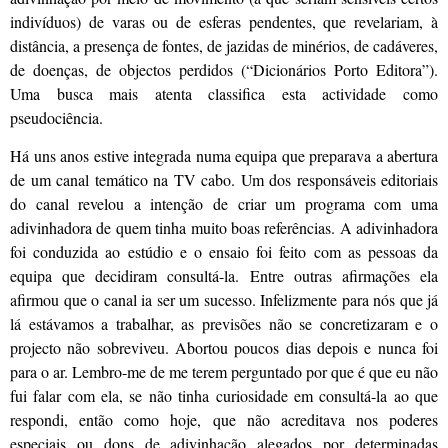
indivíduos) de varas ou de esferas pendentes, que revelariam, à
distância, a presença de fontes, de jazidas de minérios, de cadáveres,
de doenças, de objectos perdidos (“Dicionários Porto Editora”).
Uma busca mais atenta classifica esta actividade como
pseudociência.
Há uns anos estive integrada numa equipa que preparava a abertura
de um canal temático na TV cabo. Um dos responsáveis editoriais
do canal revelou a intenção de criar um programa com uma
adivinhadora de quem tinha muito boas referências. A adivinhadora
foi conduzida ao estúdio e o ensaio foi feito com as pessoas da
equipa que decidiram consultá-la. Entre outras afirmações ela
afirmou que o canal ia ser um sucesso. Infelizmente para nós que já
lá estávamos a trabalhar, as previsões não se concretizaram e o
projecto não sobreviveu. Abortou poucos dias depois e nunca foi
para o ar. Lembro-me de me terem perguntado por que é que eu não
fui falar com ela, se não tinha curiosidade em consultá-la ao que
respondi, então como hoje, que não acreditava nos poderes
especiais ou dons de adivinhação alegados por determinadas