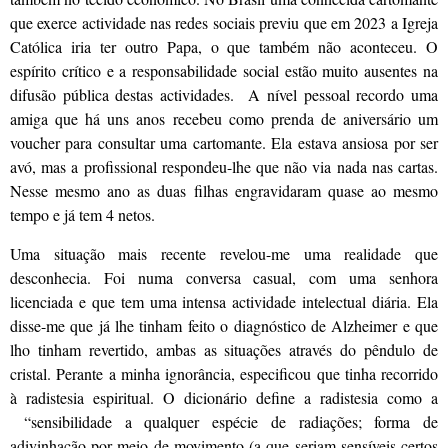
que exerce actividade nas redes sociais previu que em 2023 a Igreja
Católica iria ter outro Papa, o que também não aconteceu. O
espírito crítico e a responsabilidade social estão muito ausentes na
difusão pública destas actividades. A nível pessoal recordo uma
amiga que há uns anos recebeu como prenda de aniversário um
voucher para consultar uma cartomante. Ela estava ansiosa por ser
avó, mas a profissional respondeu-lhe que não via nada nas cartas.
Nesse mesmo ano as duas filhas engravidaram quase ao mesmo
tempo e já tem 4 netos.
Uma situação mais recente revelou-me uma realidade que
desconhecia. Foi numa conversa casual, com uma senhora
licenciada e que tem uma intensa actividade intelectual diária. Ela
disse-me que já lhe tinham feito o diagnóstico de Alzheimer e que
lho tinham revertido, ambas as situações através do pêndulo de
cristal. Perante a minha ignorância, especificou que tinha recorrido
à radistesia espiritual. O dicionário define a radistesia como a
“sensibilidade a qualquer espécie de radiações; forma de
adivinhação por meio de movimento (a que seriam sensíveis certos