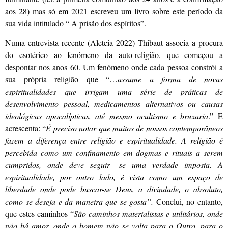
aos 28) mas só em 2021 escreveu um livro sobre este período da
sua vida intitulado “ A prisão dos espíritos”.
Numa entrevista recente (Aleteia 2022) Thibaut associa a procura
do esotérico ao fenómeno da auto-religião, que começou a
despontar nos anos 60. Um fenómeno onde cada pessoa constrói a
sua própria religião que “…
assume
a forma de novas
espiritualidades que irrigam uma série de práticas de
desenvolvimento pessoal, medicamentos alternativos
ou causas
ideológicas apocalípticas, até mesmo ocultismo e bruxaria
.” E
acrescenta: “
É preciso notar que muitos de nossos contemporâneos
fazem a diferença entre religião e espiritualidade. A religião é
percebida como um confinamento em dogmas e rituais a serem
cumpridos, onde deve seguir -se uma verdade imposta. A
espiritualidade, por outro lado, é vista como um espaço de
liberdade onde pode buscar-se Deus, a divindade, o absoluto,
como se deseja e da maneira que se gosta”.
Conclui, no entanto,
que estes caminhos “
S
ão caminhos materialistas e utilitários, onde
não há amor, onde o homem não se volta para o Outro, para o