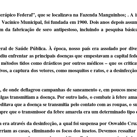
terápico Federal”, que se localizava na Fazenda Manguinhos; . A in
 Vacínico Municipal, foi fundada em 1900. Dois anos depois assum
m da fabricação de soro antipestoso, incluindo a pesquisa básic
al de Saúde Pública. À época, nosso país era assolado por dive
diu enfrentar as principais doenças que empestavam a capital fede
u métodos tidos como drásticos por outros médicos – que os criti
ivos, a captura dos vetores, como mosquitos e ratos, e a desinfecç
ro, de onde deflagrou campanhas de saneamento e, em poucos meses
lgas transmitiam a doença. Por outro lado, o combate à febre ama
editava que a doença se transmitia pelo contato com as roupas, o su
mpre que o transmissor da febre amarela era um determinado tipo 
 era através da desinfecção, a qual foi suspensa por Oswaldo Cru
riam as casas, eliminando os focos dos insetos. Devemos ressaltar 