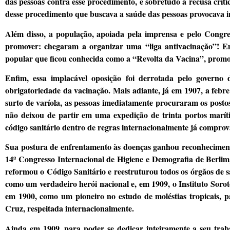
das pessoas contra esse procedimento, e sobretudo a recusa críti
desse procedimento que buscava a saúde das pessoas provocava in
Além disso, a população, apoiada pela imprensa e pelo Congr
promover: chegaram a organizar uma “liga antivacinação”! Em
popular que ficou conhecida como a “Revolta da Vacina”, promov
Enfim, essa implacável oposição foi derrotada pelo governo
obrigatoriedade da vacinação. Mais adiante, já em 1907, a feb
surto de varíola, as pessoas imediatamente procuraram os post
não deixou de partir em uma expedição de trinta portos maríti
código sanitário dentro de regras internacionalmente já comprov
Sua postura de enfrentamento às doenças ganhou reconhecimen
14º Congresso Internacional de Higiene e Demografia de Berlim
reformou o Código Sanitário e reestruturou todos os órgãos de s
como um verdadeiro herói nacional e, em 1909, o Instituto Soro
em 1900, como um pioneiro no estudo de moléstias tropicais, 
Cruz, respeitada internacionalmente.
Ainda em 1909, para poder se dedicar inteiramente a seu tra