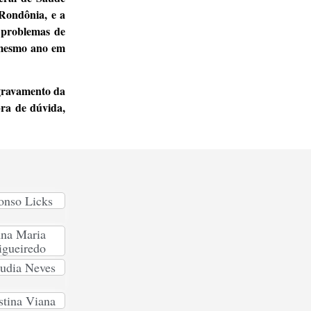
Rondônia, e a
 problemas de
, mesmo ano em
agravamento da
bra de dúvida,
onso Licks
na Maria
igueiredo
udia Neves
stina Viana