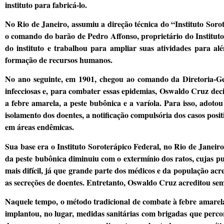
instituto para fabricá-lo.
No Rio de Janeiro, assumiu a direção técnica do “Instituto Soro
o comando do barão de Pedro Affonso, proprietário do Instituto
do instituto e trabalhou para ampliar suas atividades para alé
formação de recursos humanos.
No ano seguinte, em 1901, chegou ao comando da Diretoria-Ger
infecciosas e, para combater essas epidemias, Oswaldo Cruz deci
a febre amarela, a peste bubônica e a varíola. Para isso, adoto
isolamento dos doentes, a notificação compulsória dos casos posit
em áreas endêmicas.
Sua base era o Instituto Soroterápico Federal, no Rio de Janei
da peste bubônica diminuiu com o extermínio dos ratos, cujas pu
mais difícil, já que grande parte dos médicos e da população acr
as secreções de doentes. Entretanto, Oswaldo Cruz acreditou se
Naquele tempo, o método tradicional de combate à febre amarela
implantou, no lugar, medidas sanitárias com brigadas que percor