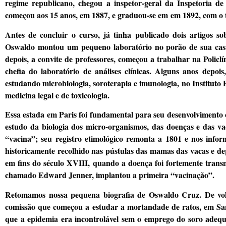
regime republicano, chegou a inspetor-geral da Inspetoria 
começou aos 15 anos, em 1887, e graduou-se em
em 1892, com o 
Antes de concluir o curso, já tinha publicado dois artigos so
Oswaldo montou um pequeno laboratório no porão de sua casa,
depois, a convite de professores, começou a trabalhar na Policl
chefia do laboratório de análises clínicas. Alguns anos dep
estudando microbiologia, soroterapia e imunologia, no Instituto P
medicina legal e de toxicologia.
Essa estada em Paris foi fundamental para seu desenvolvimento ci
estudo da biologia dos micro-organismos, das doenças e das v
“vacina”; seu registro etimológico remonta a 1801 e nos infor
historicamente recolhido nas pústulas das mamas das vacas e dep
em fins do século XVIII, quando a doença foi fortemente tran
chamado Edward Jenner, implantou a primeira “vacinação”.
Retomamos nossa pequena biografia de Oswaldo Cruz. De volta
comissão que começou a estudar a mortandade de ratos, em San
que a epidemia era incontrolável sem o emprego do soro adeq