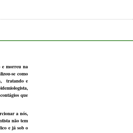
o e morreu na
alizou-se como
a, tratando e
demiologista,
 contágios que
rcionar a nós,
entista não tem
ico e já sob o