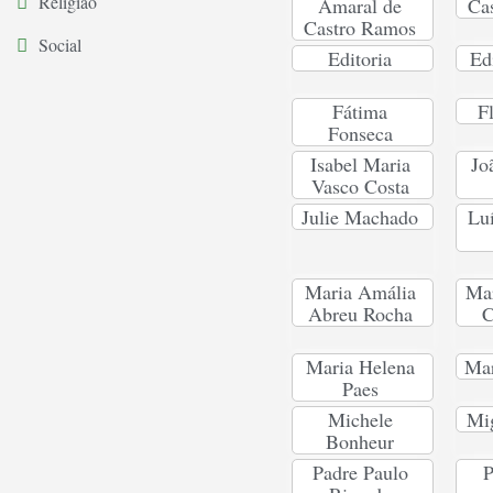
Religião
Amaral de
Ca
Castro Ramos
Social
Editoria
Ed
Fátima
F
Fonseca
Isabel Maria
Jo
Vasco Costa
Julie Machado
Lu
Maria Amália
Mar
Abreu Rocha
C
Maria Helena
Ma
Paes
Michele
Mig
Bonheur
Padre Paulo
P