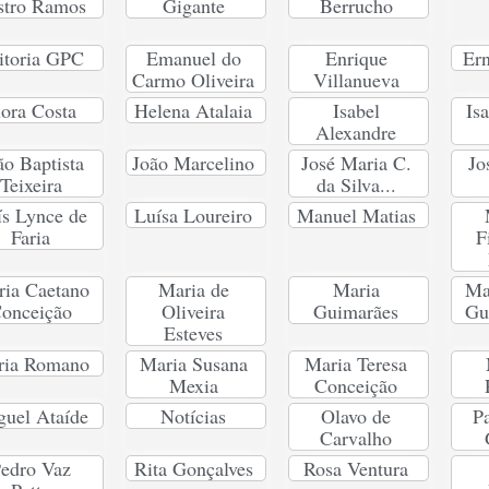
stro Ramos
Gigante
Berrucho
itoria GPC
Emanuel do
Enrique
Ern
Carmo Oliveira
Villanueva
lora Costa
Helena Atalaia
Isabel
Is
Alexandre
ão Baptista
João Marcelino
José Maria C.
Jo
Teixeira
da Silva...
ís Lynce de
Luísa Loureiro
Manuel Matias
Faria
F
ia Caetano
Maria de
Maria
Ma
onceição
Oliveira
Guimarães
Gu
Esteves
ria Romano
Maria Susana
Maria Teresa
Mexia
Conceição
uel Ataíde
Notícias
Olavo de
Pa
Carvalho
edro Vaz
Rita Gonçalves
Rosa Ventura