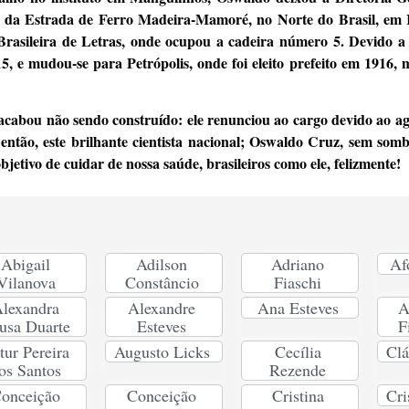
o da Estrada de Ferro Madeira-Mamoré, no Norte do Brasil, em 
Brasileira de Letras, onde ocupou a cadeira número 5. Devido a
, e mudou-se para Petrópolis, onde foi eleito prefeito em 1916
acabou não sendo construído: ele renunciou ao cargo devido ao 
 então, este brilhante cientista nacional; Oswaldo Cruz, sem som
jetivo de cuidar de nossa saúde, brasileiros como ele, felizmente!
Abigail
Adilson
Adriano
Af
Vilanova
Constâncio
Fiaschi
lexandra
Alexandre
Ana Esteves
A
usa Duarte
Esteves
F
tur Pereira
Augusto Licks
Cecília
Clá
os Santos
Rezende
onceição
Conceição
Cristina
Cri