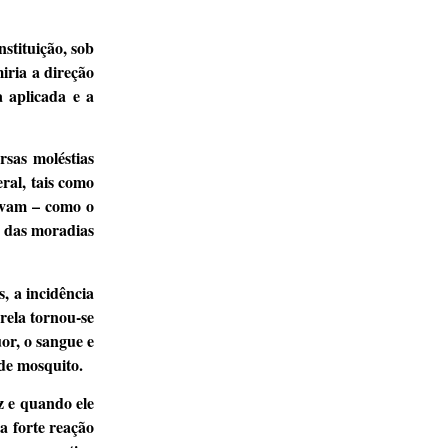
stituição, sob
iria a direção
a aplicada e a
rsas moléstias
ral, tais como
cavam – como o
ão das moradias
, a incidência
rela tornou-se
or, o sangue e
de mosquito.
z e quando ele
a forte reação