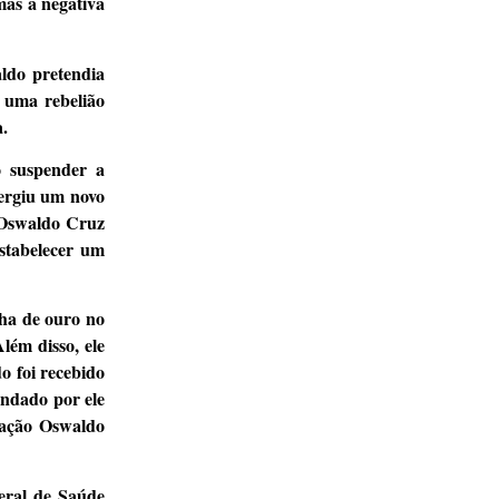
mas a negativa
ldo pretendia
 uma rebelião
.
o suspender a
mergiu um novo
, Oswaldo Cruz
estabelecer um
ha de ouro no
lém disso, ele
o foi recebido
undado por ele
dação Oswaldo
eral de Saúde