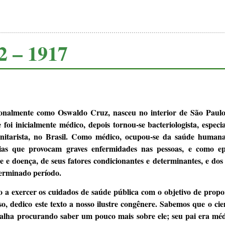
2 – 1917
onalmente como Oswaldo Cruz, nasceu no interior de São Paul
 foi inicialmente médico, depois tornou-se bacteriologista, especi
 sanitarista, no Brasil. Como médico, ocupou-se da saúde human
rias que provocam graves enfermidades nas pessoas, e como epi
 e doença, de seus fatores condicionantes e determinantes, e dos
terminado período.
o a exercer os cuidados de saúde pública com o objetivo de propo
sso, dedico este texto a nosso ilustre congênere. Sabemos que o ci
falha procurando saber um pouco mais sobre ele; seu pai era méd