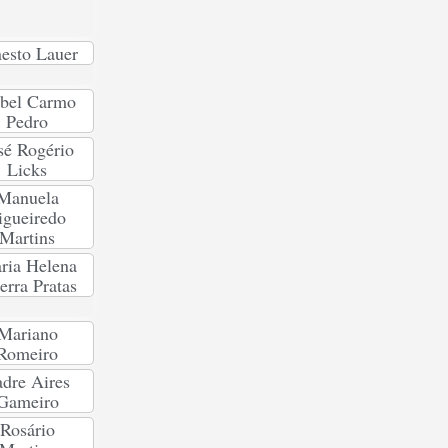
esto Lauer
abel Carmo
Pedro
sé Rogério
Licks
Manuela
igueiredo
Martins
ria Helena
erra Pratas
Mariano
Romeiro
dre Aires
Gameiro
Rosário