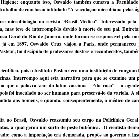
de Higiene; enquanto isso, Oswaldo também cursava a Faculdade
trabalho de conclusão intitulado “A veiculação microbiana pelas á
bre microbiologia na revista “Brasil Médico”. Interessado pela 
 mas teve de interrompê-lo devido à morte de seu pai. Entretan
ínica Geral do Rio de Janeiro, onde tornou-se responsável pela m
ois, já em 1897, Oswaldo Cruz viajou a Paris, onde permaneceu 
asteur; foi discípulo de professores ilustres e reconhecidos, tamb
entífico, pois o Instituto Pasteur era uma instituição de vanguard
acinas. Interrompo aqui esta narrativa para que se examine um 
ma que a palavra vem do latim vaccinus – “da vaca” – o agente 
ois foi inoculado no ser humano para preservá-lo da varíola. A s
smitida aos homens, e quando, consequentemente, o médico de ca
 ao Brasil, Oswaldo reassumiu seu cargo na Policlínica Geral 
tos, a qual gerou um surto de peste bubônica. O cientista demo
uado; como a importação era demorada, propôs ao governo a ins