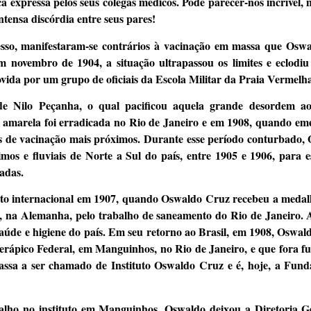
ca expressa pelos seus colegas médicos. Pode parecer-nos incrível, 
tensa discórdia entre seus pares!
esso, manifestaram-se contrários à vacinação em massa que Oswa
 novembro de 1904, a situação ultrapassou os limites e eclodiu
ida por um grupo de oficiais da Escola Militar da Praia Vermelha
 de Nilo Peçanha, o qual pacificou aquela grande desordem a
re amarela foi erradicada no Rio de Janeiro e em 1908, quando e
os de vacinação mais próximos. Durante esse período conturbado
mos e fluviais de Norte a Sul do país, entre 1905 e 1906, para 
adas.
to internacional em 1907, quando Oswaldo Cruz recebeu a medal
, na Alemanha, pelo trabalho de saneamento do Rio de Janeiro. A
aúde e higiene do país. Em seu retorno ao Brasil, em 1908, Oswald
terápico Federal, em Manguinhos, no Rio de Janeiro, e que fora f
passa a ser chamado de Instituto Oswaldo Cruz e é, hoje, a Fun
balho no instituto em Manguinhos, Oswaldo deixou a Diretoria G