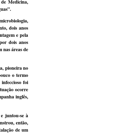
 de Medicina,
guas”.
microbiologia,
to, dois anos
ontagem e pela
por dois anos
ém nas áreas de
a, pioneira no
pouco o termo
infeccioso foi
ituação ocorre
mpanha inglês,
e juntou-se à
nstrou, então,
talação de um