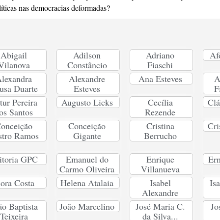
líticas nas democracias deformadas?
Abigail
Adilson
Adriano
Af
Vilanova
Constâncio
Fiaschi
lexandra
Alexandre
Ana Esteves
A
usa Duarte
Esteves
F
tur Pereira
Augusto Licks
Cecília
Clá
os Santos
Rezende
onceição
Conceição
Cristina
Cri
stro Ramos
Gigante
Berrucho
itoria GPC
Emanuel do
Enrique
Ern
Carmo Oliveira
Villanueva
lora Costa
Helena Atalaia
Isabel
Is
Alexandre
ão Baptista
João Marcelino
José Maria C.
Jo
Teixeira
da Silva...