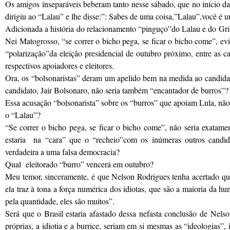
Os amigos inseparáveis beberam tanto nesse sábado, que no início d
dirigiu ao “Lalau” e lhe disse:”: Sabes de uma coisa,”Lalau”,você é 
Adicionada a história do relacionamento “pinguço”do Lalau e do Gr
Nei Matogrosso, “se correr o bicho pega, se ficar o bicho come”, ev
“polarização”da eleição presidencial de outubro próximo, entre as c
respectivos apoiadores e eleitores.
Ora, os “bolsonaristas” deram um apelido bem na medida ao candida
candidato, Jair Bolsonaro, não seria também “encantador de burros”?
Essa acusação “bolsonarista” sobre os “burros” que apoiam Lula, não
o “Lalau”?
“Se correr o bicho pega, se ficar o bicho come”, não seria exatamen
estaria na “cara” que o “recheio”com os inúmeras outros candida
verdadeira a uma falsa democracia?
Qual eleitorado “burro” vencerá em outubro?
Meu temor, sinceramente, é que Nelson Rodrigues tenha acertado qu
ela traz à tona a força numérica dos idiotas, que são a maioria da 
pela quantidade, eles são muitos”.
Será que o Brasil estaria afastado dessa nefasta conclusão de Nels
próprias, a idiotia e a burrice, seriam em si mesmas as “ideologias”