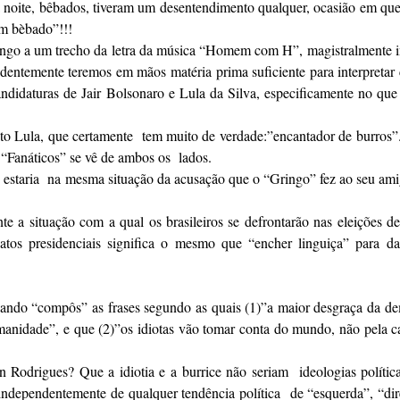
a noite, bêbados, tiveram um desentendimento qualquer, ocasião em qu
um bèbado”!!!
ingo a um trecho da letra da música “Homem com H”, magistralmente i
identemente teremos em mãos matéria prima suficiente para interpretar
andidaturas de Jair Bolsonaro e Lula da Silva, especificamente no que
to Lula, que certamente tem muito de verdade:”encantador de burros”
 “Fanáticos” se vê de ambos os lados.
 estaria na mesma situação da acusação que o “Gringo” fez ao seu ami
te a situação com a qual os brasileiros se defrontarão nas eleições 
tos presidenciais significa o mesmo que “encher linguiça” para da
ando “compôs” as frases segundo as quais (1)”a maior desgraça da d
humanidade”, e que (2)”os idiotas vão tomar conta do mundo, não pela 
on Rodrigues? Que a idiotia e a burrice não seriam ideologias políti
, independentemente de qualquer tendência política de “esquerda”, “dire