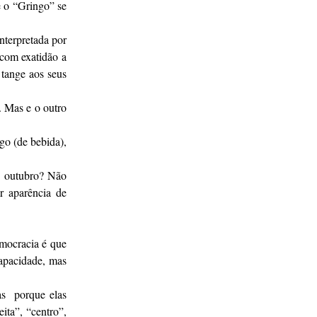
e o “Gringo” se
nterpretada por
 com exatidão a
 tange aos seus
. Mas e o outro
go (de bebida),
de outubro? Não
r aparência de
emocracia é que
capacidade, mas
cas porque elas
ita”, “centro”,