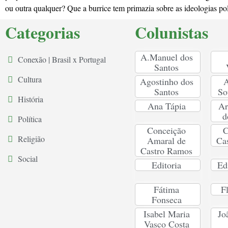
ou outra qualquer? Que a burrice tem primazia sobre as ideologias po
Categorias
Colunistas
A.Manuel dos
Conexão | Brasil x Portugal
Santos
Cultura
Agostinho dos
A
Santos
So
História
Ana Tápia
Ar
d
Política
Conceição
C
Religião
Amaral de
Ca
Castro Ramos
Social
Editoria
Ed
Fátima
F
Fonseca
Isabel Maria
Jo
Vasco Costa