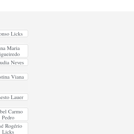
onso Licks
na Maria
igueiredo
udia Neves
stina Viana
esto Lauer
abel Carmo
Pedro
sé Rogério
Licks