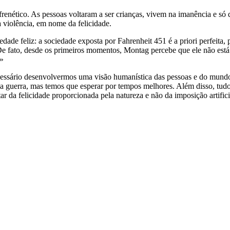
nético. As pessoas voltaram a ser crianças, vivem na imanência e só 
a violência, em nome da felicidade.
e feliz: a sociedade exposta por Fahrenheit 451 é a priori perfeita, p
De fato, desde os primeiros momentos, Montag percebe que ele não est
.»
ecessário desenvolvermos uma visão humanística das pessoas e do mun
er a guerra, mas temos que esperar por tempos melhores. Além disso, t
utar da felicidade proporcionada pela natureza e não da imposição artifi