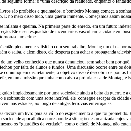
a da seguinte forma: é “uma descrição da realidade, enquanto o fantástic
s livros são proibidos e queimados, o bombeiro Montag começa a sonha
. E no meio disso tudo, uma guerra iminente. Começamos assim nossa p
el se inflama e queima. Na primeira parte do enredo, em um futuro ind
ção. Ele e seu esquadrão de incendiários vasculham a cidade em busca d
 tornou-se um crime.
Até então plenamente satisfeito com seu trabalho, Montag um dia – por n
uém o saiba, e além disso, ele desperta para achar a propaganda televi
 de um velho conhecido que nunca denunciou, sem saber bem por quê. E
s fechou por falta de alunos e fundos. Uma discussão ocorre entre os do
s se comuniquem discretamente; o objetivo disso é descobrir os pontos 
fe, em uma missão que tinha como alvo a própria casa de Montag, e iss
eguido impiedosamente por uma sociedade ainda à beira da guerra e a 
ho e sobretudo com uma sorte incrível, ele consegue escapar da cidade 
ivem nas estradas, ao longo de antigas ferrovias enferrujadas.
oas decora um livro para salvá-lo do esquecimento a que foi prometido.
a sociedade apocalíptica corresponde à situação desumanizada cujos v
e mesmo os “guardiões da verdade”, como o chefe de Montag, não enten