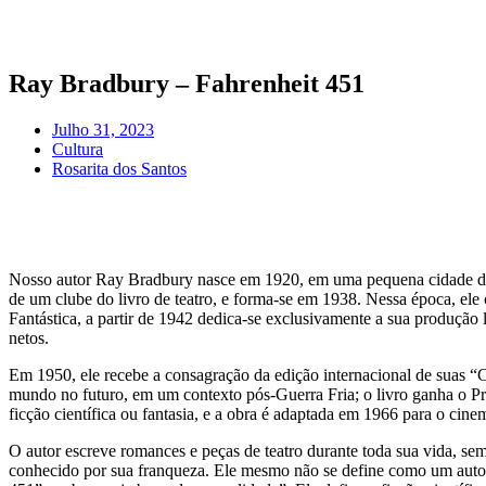
Pular
para
o
conteúdo
Ray Bradbury – Fahrenheit 451
Julho 31, 2023
Cultura
Rosarita dos Santos
Nosso autor Ray Bradbury nasce em 1920, em uma pequena cidade de Ch
de um clube do livro de teatro, e forma-se em 1938. Nessa época, ele c
Fantástica, a partir de 1942 dedica-se exclusivamente a sua produção 
netos.
Em 1950, ele recebe a consagração da edição internacional de suas “C
mundo no futuro, em um contexto pós-Guerra Fria; o livro ganha o Pr
ficção científica ou fantasia, e a obra é adaptada em 1966 para o cin
O autor escreve romances e peças de teatro durante toda sua vida, s
conhecido por sua franqueza. Ele mesmo não se define como um autor 