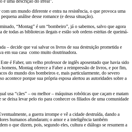
o é uma descrição do irreal”.
r com um mundo diferente e entra na resistência, o que provoca uma
equena análise desse romance (e dessa situação).
eterminado, “Montag” é um “bombeiro”, já o sabemos, salvo que agora
e todas as bibliotecas ilegais e estão sob ordens estritas de queimá-
ada – decide que vai salvar os livros de sua destruição prometida e
siva em sua casa como muito doutrinadora.
ste é Faber, um velho professor de inglês aposentado que havia sido
is homens, Montag oferece a Faber a reimpressão de livros, e por fim,
fracos do mundo dos bombeiros e, mais particularmente, do severo
o acontece porque sua própria esposa alertou as autoridades sobre a
qual usa “cães” – ou melhor – máquinas robóticas que caçam e matam
e se deixa levar pelo rio para conhecer os filiados de uma comunidade
 Eventualmente, a guerra irrompe e vê a cidade destruída, dando a
alores humanos afundaram; o amor e a inteligência também
dem o que dizem, pois, segundo eles, cultura e diálogo se resumem a