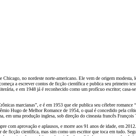
icago, no nordeste norte-americano. Ele vem de origem modesta, lê e 
omeça a escrever contos de ficção científica e publica seu primeiro tex
literária, e em 1948 já é reconhecido como um profícuo escritor; casa-s
rônicas marcianas”, e é em 1953 que ele publica seu célebre romance “
êmio Hugo de Melhor Romance de 1954, o qual é concedido pela crítica
ema, em uma produção inglesa, sob direção do cineasta francês François 
empre com aprovação e aplausos, e morre aos 91 anos de idade, em 2012
de ficção científica, mas sim como um escritor que toca em tudo. Segun