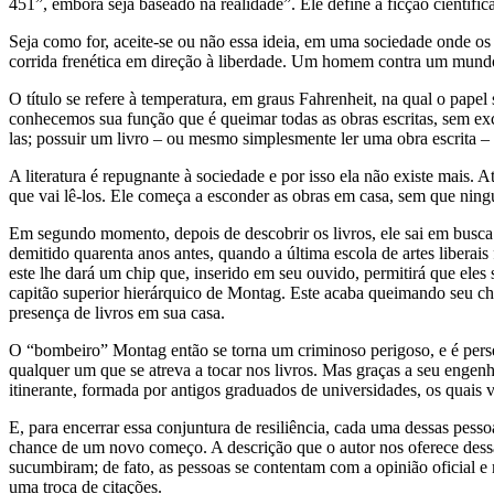
451”, embora seja baseado na realidade”. Ele define a ficção científic
Seja como for, aceite-se ou não essa ideia, em uma sociedade onde o
corrida frenética em direção à liberdade. Um homem contra um mundo
O título se refere à temperatura, em graus Fahrenheit, na qual o pap
conhecemos sua função que é queimar todas as obras escritas, sem exce
las; possuir um livro – ou mesmo simplesmente ler uma obra escrita –
A literatura é repugnante à sociedade e por isso ela não existe mais. 
que vai lê-los. Ele começa a esconder as obras em casa, sem que ning
Em segundo momento, depois de descobrir os livros, ele sai em busca
demitido quarenta anos antes, quando a última escola de artes liberai
este lhe dará um chip que, inserido em seu ouvido, permitirá que ele
capitão superior hierárquico de Montag. Este acaba queimando seu che
presença de livros em sua casa.
O “bombeiro” Montag então se torna um criminoso perigoso, e é pers
qualquer um que se atreva a tocar nos livros. Mas graças a seu engen
itinerante, formada por antigos graduados de universidades, os quais v
E, para encerrar essa conjuntura de resiliência, cada uma dessas pess
chance de um novo começo. A descrição que o autor nos oferece dess
sucumbiram; de fato, as pessoas se contentam com a opinião oficial 
uma troca de citações.