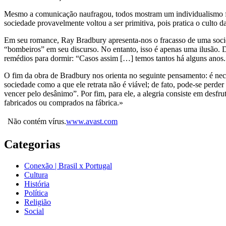
Mesmo a comunicação naufragou, todos mostram um individualismo fre
sociedade provavelmente voltou a ser primitiva, pois pratica o culto d
Em seu romance, Ray Bradbury apresenta-nos o fracasso de uma sociedad
“bombeiros” em seu discurso. No entanto, isso é apenas uma ilusão. 
remédios para dormir: “Casos assim […] temos tantos há alguns anos
O fim da obra de Bradbury nos orienta no seguinte pensamento: é n
sociedade como a que ele retrata não é viável; de fato, pode-se perd
vencer pelo desânimo”. Por fim, para ele, a alegria consiste em desfr
fabricados ou comprados na fábrica.»
Não contém vírus.
www.avast.com
Categorias
Conexão | Brasil x Portugal
Cultura
História
Política
Religião
Social