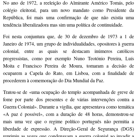
No ano de 1972, a reeleição do Almirante Améri­co Tomás, pelo
colégio eleitoral, para um novo mandato como Presidente da
República, foi mais uma confirmação de que não existia uma
tendência liberalizadora mas sim uma política de continuidade.
Foi nesta conjun­tura que, de 30 de dezembro de 1973 a 1 de
Janeiro de 1974, um grupo de individu­alidades, opositores à guerra
colo­nial, entre as quais se destacam inúmeros católicos
progressistas, como por exemplo Nuno Teotónio Pereira, Luís
Moita e Fran­cisco Pereira de Moura, tomaram a de­cisão de
ocuparem a Capela do Rato, em Lisboa, com a finalidade de
procederem à comemoração do Dia Mundial da Paz.
Tratou-se de «uma ocupação do templo acompanhada de greve de
fome por parte dos presentes e de várias intervenções contra a
Guerra Colonial». Durante a vigília, que apresentava como temática
«A paz é possível», com a duração de 48 horas, demonstrou-se
mais uma vez que o regime político português não permitia a
liberdade de expressão. A Direção-Geral de Segurança (DGS)
reprimiu as vozes que condenavam a guerra colonial ao invadir a