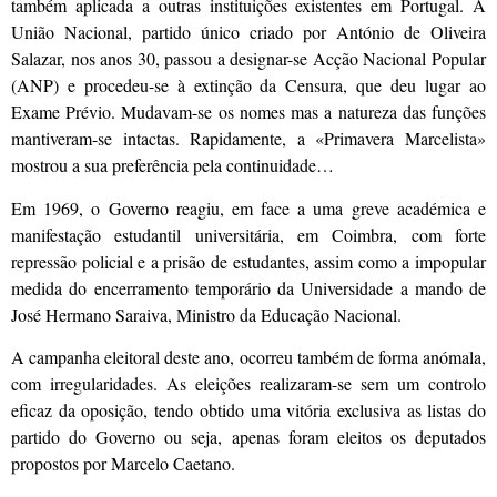
também apli­cada a outras instituições existentes em Portugal. A
União Nacional, partido único criado por António de Oliveira
Salazar, nos anos 30, passou a designar-se Acção Nacional Popular
(ANP) e procedeu-se à extinção da Censura, que deu lugar ao
Exame Prévio. Mudavam-se os nomes mas a natureza das funções
mantiveram-se intactas. Rapidamente, a «Primavera Marcelista»
mostrou a sua preferência pela continui­dade…
Em 1969, o Governo reagiu, em face a uma greve aca­démica e
manifestação estudantil universitária, em Coimbra, com forte
repressão policial e a prisão de estudantes, assim como a impopular
medida do encerramento temporário da Universidade a mando de
José Hermano Saraiva, Ministro da Educação Nacional.
A campanha eleitoral deste ano, ocorreu também de forma anómala,
com irregulari­dades. As eleições realizaram-se sem um controlo
eficaz da oposição, tendo obtido uma vitória exclusiva as listas do
partido do Governo ou seja, apenas foram eleitos os deputados
propostos por Marcelo Caetano.