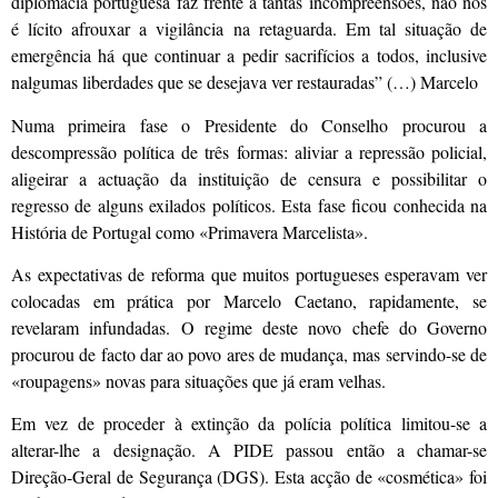
diplomacia portu­guesa faz frente a tantas incompreensões, não nos
é lícito afrouxar a vigilância na retaguarda. Em tal situação de
emergên­cia há que continuar a pedir sacrifícios a todos, inclusive
nalgumas liberdades que se desejava ver restauradas” (…) Marcelo
Numa primeira fase o Presidente do Conselho procurou a
descompressão política de três formas: aliviar a repressão poli­cial,
aligeirar a actuação da instituição de censura e possibilitar o
regresso de alguns exilados políticos. Esta fase ficou conhecida na
História de Portugal como «Primavera Marcelista».
As expectativas de reforma que muitos portugueses esperavam ver
colocadas em prática por Marcelo Caetano, rapidamente, se
revelaram infundadas. O regime deste novo chefe do Governo
procurou de facto dar ao povo ares de mudança, mas servindo-se de
«roupagens» novas para situações que já eram velhas.
Em vez de proceder à extinção da polícia política limitou-se a
alterar-lhe a desig­nação. A PIDE passou então a chamar-se
Direção-Geral de Segurança (DGS). Esta acção de «cosmética» foi