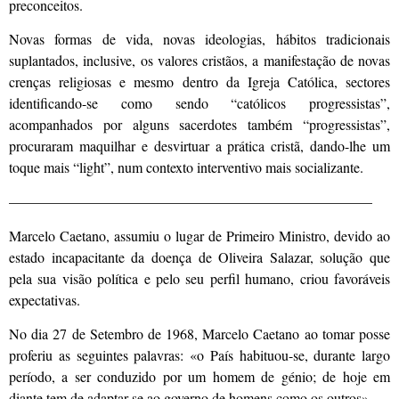
preconceitos.
Novas formas de vida, novas ideologias, hábitos tradicionais
suplantados, inclusive, os valores cristãos, a manifestação de novas
crenças religiosas e mesmo dentro da Igreja Católica, sectores
identificando-se como sendo “católicos progressistas”,
acompanhados por alguns sacerdotes também “progressistas”,
procuraram maquilhar e desvirtuar a prática cristã, dando-lhe um
toque mais “light”, num contexto interventivo mais socializante.
—————————————————————————–
Marcelo Caetano, assumiu o lugar de Primeiro Ministro, devido ao
estado incapacitante da doença de Oliveira Salazar, solução que
pela sua visão política e pelo seu perfil humano, criou favoráveis
expectativas.
No dia 27 de Setembro de 1968, Mar­celo Caetano ao tomar posse
proferiu as seguintes palavras: «o País habitu­ou-se, durante largo
período, a ser con­duzido por um homem de génio; de hoje em
diante tem de adaptar-se ao governo de homens como os outros».