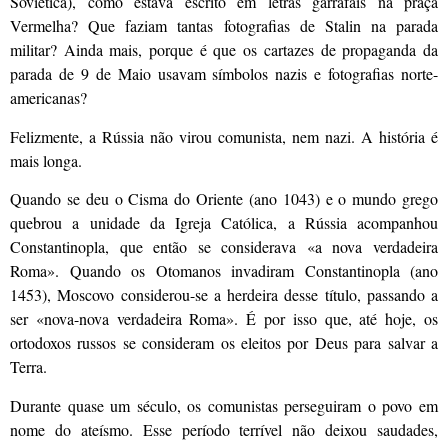
Soviética), como estava escrito em letras garrafais na praça
Vermelha? Que faziam tantas fotografias de Stalin na parada
militar? Ainda mais, porque é que os cartazes de propaganda da
parada de 9 de Maio usavam símbolos nazis e fotografias norte-
americanas?
Felizmente, a Rússia não virou comunista, nem nazi. A história é
mais longa.
Quando se deu o Cisma do Oriente (ano 1043) e o mundo grego
quebrou a unidade da Igreja Católica, a Rússia acompanhou
Constantinopla, que então se considerava «a nova verdadeira
Roma». Quando os Otomanos invadiram Constantinopla (ano
1453), Moscovo considerou-se a herdeira desse título, passando a
ser «nova-nova verdadeira Roma». É por isso que, até hoje, os
ortodoxos russos se consideram os eleitos por Deus para salvar a
Terra.
Durante quase um século, os comunistas perseguiram o povo em
nome do ateísmo. Esse período terrível não deixou saudades,