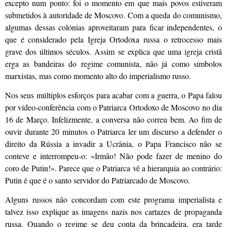
excepto num ponto: foi o momento em que mais povos estiveram
submetidos à autoridade de Moscovo. Com a queda do comunismo,
algumas dessas colónias aproveitaram para ficar independentes, o
que é considerado pela Igreja Ortodoxa russa o retrocesso mais
grave dos últimos séculos. Assim se explica que uma igreja cristã
erga as bandeiras do regime comunista, não já como símbolos
marxistas, mas como momento alto do imperialismo russo.
Nos seus múltiplos esforços para acabar com a guerra, o Papa falou
por vídeo-conferência com o Patriarca Ortodoxo de Moscovo no dia
16 de Março. Infelizmente, a conversa não correu bem. Ao fim de
ouvir durante 20 minutos o Patriarca ler um discurso a defender o
direito da Rússia a invadir a Ucrânia, o Papa Francisco não se
conteve e interrompeu-o: «Irmão! Não pode fazer de menino do
coro de Putin!». Parece que o Patriarca vê a hierarquia ao contrário:
Putin é que é o santo servidor do Patriarcado de Moscovo.
Alguns russos não concordam com este programa imperialista e
talvez isso explique as imagens nazis nos cartazes de propaganda
russa. Quando o regime se deu conta da brincadeira, era tarde