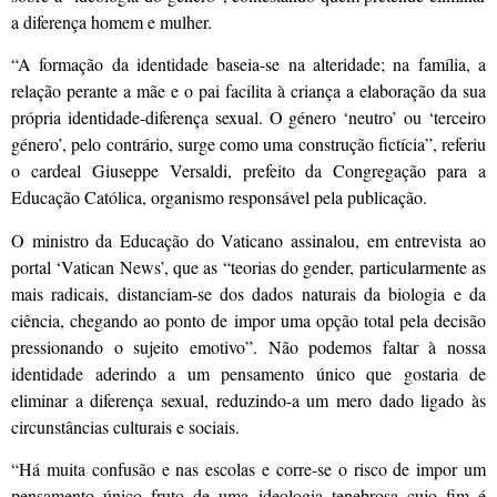
a diferença homem e mulher.
“A formação da identidade baseia-se na alteridade; na família, a
relação perante a mãe e o pai facilita à criança a elaboração da sua
própria identidade-diferença sexual. O género ‘neutro’ ou ‘terceiro
género’, pelo contrário, surge como uma construção fictícia”, referiu
o cardeal Giuseppe Versaldi, prefeito da Congregação para a
Educação Católica, organismo responsável pela publicação.
O ministro da Educação do Vaticano assinalou, em entrevista ao
portal ‘Vatican News’, que as “teorias do gender, particularmente as
mais radicais, distanciam-se dos dados naturais da biologia e da
ciência, chegando ao ponto de impor uma opção total pela decisão
pressionando o sujeito emotivo”. Não podemos faltar à nossa
identidade aderindo a um pensamento único que gostaria de
eliminar a diferença sexual, reduzindo-a um mero dado ligado às
circunstâncias culturais e sociais.
“Há muita confusão e nas escolas e corre-se o risco de impor um
pensamento único fruto de uma ideologia tenebrosa cujo fim é