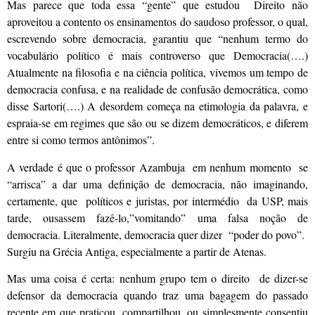
Mas parece que toda essa “gente” que estudou Direito não
aproveitou a contento os ensinamentos do saudoso professor, o qual,
escrevendo sobre democracia, garantiu que “nenhum termo do
vocabulário político é mais controverso que Democracia(….)
Atualmente na filosofia e na ciência política, vivemos um tempo de
democracia confusa, e na realidade de confusão democrática, como
disse Sartori(….) A desordem começa na etimologia da palavra, e
espraia-se em regimes que são ou se dizem democráticos, e diferem
entre si como termos antônimos”.
A verdade é que o professor Azambuja em nenhum momento se
“arrisca” a dar uma definição de democracia, não imaginando,
certamente, que políticos e juristas, por intermédio da USP, mais
tarde, ousassem fazê-lo,”vomitando” uma falsa noção de
democracia. Literalmente, democracia quer dizer “poder do povo”.
Surgiu na Grécia Antiga, especialmente a partir de Atenas.
Mas uma coisa é certa: nenhum grupo tem o direito de dizer-se
defensor da democracia quando traz uma bagagem do passado
recente em que praticou, compartilhou, ou simplesmente consentiu