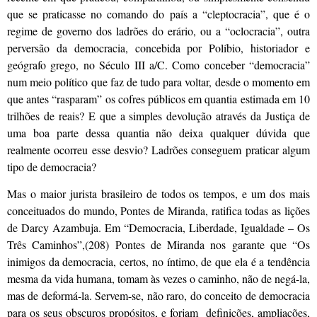
que se praticasse no comando do país a “cleptocracia”, que é o
regime de governo dos ladrões do erário, ou a “oclocracia”, outra
perversão da democracia, concebida por Políbio, historiador e
geógrafo grego, no Século III a/C. Como conceber “democracia”
num meio político que faz de tudo para voltar, desde o momento em
que antes “rasparam” os cofres públicos em quantia estimada em 10
trilhões de reais? E que a simples devolução através da Justiça de
uma boa parte dessa quantia não deixa qualquer dúvida que
realmente ocorreu esse desvio? Ladrões conseguem praticar algum
tipo de democracia?
Mas o maior jurista brasileiro de todos os tempos, e um dos mais
conceituados do mundo, Pontes de Miranda, ratifica todas as lições
de Darcy Azambuja. Em “Democracia, Liberdade, Igualdade – Os
Três Caminhos”,(208) Pontes de Miranda nos garante que “Os
inimigos da democracia, certos, no íntimo, de que ela é a tendência
mesma da vida humana, tomam às vezes o caminho, não de negá-la,
mas de deformá-la. Servem-se, não raro, do conceito de democracia
para os seus obscuros propósitos, e forjam definições, ampliações,