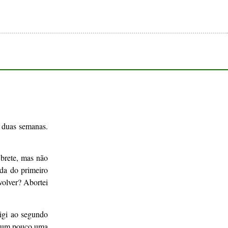
e duas semanas.
 brete, mas não
rda do primeiro
volver? Abortei
rigi ao segundo
r um pouco uma