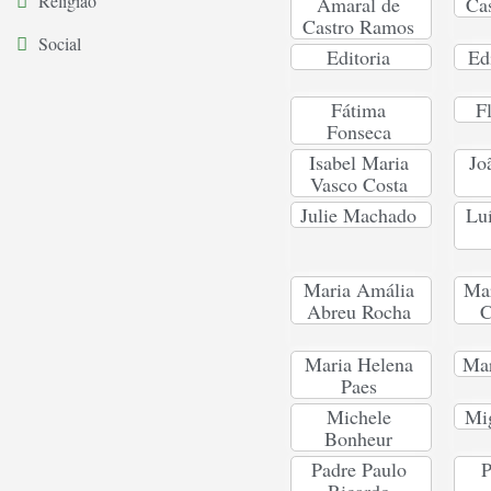
Religião
Amaral de
Ca
Castro Ramos
Social
Editoria
Ed
Fátima
F
Fonseca
Isabel Maria
Jo
Vasco Costa
Julie Machado
Lu
Maria Amália
Mar
Abreu Rocha
C
Maria Helena
Ma
Paes
Michele
Mig
Bonheur
Padre Paulo
P
Ricardo