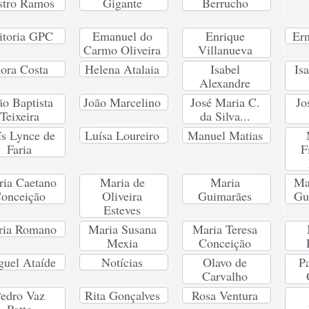
stro Ramos
Gigante
Berrucho
itoria GPC
Emanuel do
Enrique
Ern
Carmo Oliveira
Villanueva
lora Costa
Helena Atalaia
Isabel
Is
Alexandre
ão Baptista
João Marcelino
José Maria C.
Jo
Teixeira
da Silva...
ís Lynce de
Luísa Loureiro
Manuel Matias
Faria
F
ia Caetano
Maria de
Maria
Ma
onceição
Oliveira
Guimarães
Gu
Esteves
ria Romano
Maria Susana
Maria Teresa
Mexia
Conceição
uel Ataíde
Notícias
Olavo de
Pa
Carvalho
edro Vaz
Rita Gonçalves
Rosa Ventura
Patto