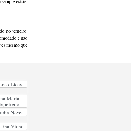
e sempre existe,
do no terneiro.
acomodado e não
antes mesmo que
onso Licks
na Maria
igueiredo
udia Neves
stina Viana