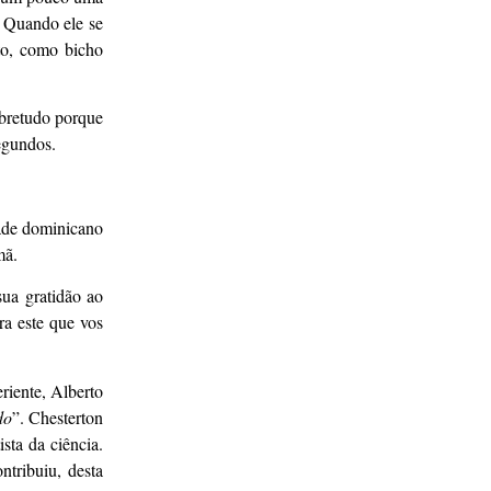
. Quando ele se
to, como bicho
obretudo porque
segundos.
rade dominicano
mã.
ua gratidão ao
ra este que vos
iente, Alberto
do
”. Chesterton
sta da ciência.
ntribuiu, desta