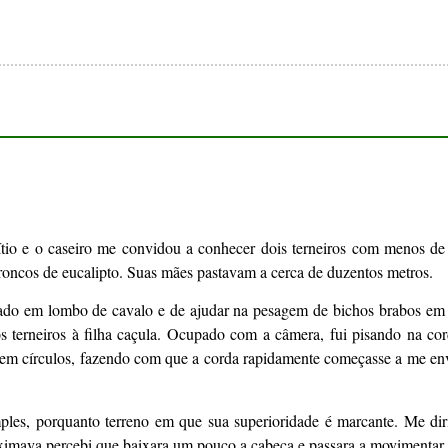
sítio e o caseiro me convidou a conhecer dois terneiros com menos d
roncos de eucalipto. Suas mães pastavam a cerca de duzentos metros.
 gado em lombo de cavalo e de ajudar na pesagem de bichos brabos em
s terneiros à filha caçula. Ocupado com a câmera, fui pisando na co
u em círculos, fazendo com que a corda rapidamente começasse a me en
mples, porquanto terreno em que sua superioridade é marcante. Me di
ximava percebi que baixara um pouco a cabeça e passara a movimenta