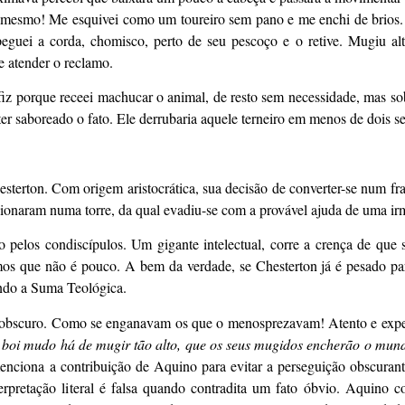
 veio mesmo! Me esquivei como um toureiro sem pano e me enchi de brios
eguei a corda, chomisco, perto de seu pescoço e o retive. Mugiu al
e atender o reclamo.
 fiz porque receei machucar o animal, de resto sem necessidade, mas s
ter saboreado o fato. Ele derrubaria aquele terneiro em menos de dois 
sterton. Com origem aristocrática, sua decisão de converter-se num f
isionaram numa torre, da qual evadiu-se com a provável ajuda de uma ir
elos condiscípulos. Um gigante intelectual, corre a crença de que s
mos que não é pouco. A bem da verdade, se Chesterton já é pesado pa
lendo a Suma Teológica.
 obscuro. Como se enganavam os que o menosprezavam! Atento e exper
 boi mudo há de mugir tão alto, que os seus mugidos encherão o mun
menciona a contribuição de Aquino para evitar a perseguição obscuranti
rpretação literal é falsa quando contradita um fato óbvio. Aquino co