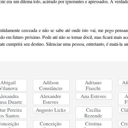
. Este era um dilema tolo, acirrado por ignorantes e apressados. A verdad
nitidamente cerceada e não se sabe até onde isto vai, me pego pensan
rado em futuro próximo. Pode até não se tornar dócil, mas ficará mais 
ate cumprirá seu destino. Silenciar uma pessoa, entretanto, é matá-la 
Abigail
Adilson
Adriano
Af
Vilanova
Constâncio
Fiaschi
lexandra
Alexandre
Ana Esteves
A
usa Duarte
Esteves
F
tur Pereira
Augusto Licks
Cecília
Clá
os Santos
Rezende
onceição
Conceição
Cristina
Cri