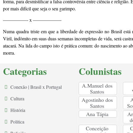
forma, para desmistificar a falsa controvérsia entre ciência e religião
por mais difícil que seja o seu garimpo.
—————- x ——————
Numa quadra triste em que a liberdade de expressão no Brasil está 
Viril, indômito em suas duas semanas incompletas de vida, será cast
atacará. Na lida do campo isto é prática comum: do nascimento ao ab
morra.
Categorias
Colunistas
A.Manuel dos
Conexão | Brasil x Portugal
Santos
Cultura
Agostinho dos
A
Santos
So
História
Ana Tápia
Ar
d
Política
Conceição
C