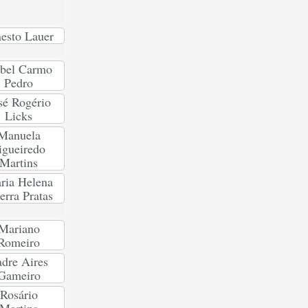
esto Lauer
abel Carmo
Pedro
sé Rogério
Licks
Manuela
igueiredo
Martins
ria Helena
erra Pratas
Mariano
Romeiro
dre Aires
Gameiro
Rosário
Martins