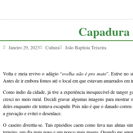
Capadura
Janeiro 29, 2023
Cultura
João Baptista Teixeira
Volta e meia revivo o adágio “
ovelha não é pro mato
”. Estive no 
Antes de ir embora fomos até o local em que estavam amarrados em t
Como índio da cidade, já tive a experiência inesquecível de tanger
cresci no meio rural. Decidi gravar algumas imagens para mostrar o
deles enquanto ele tentava escapulir. Pois não é que o danado corre
a gravação e evitei o desenlace.
O caseiro divertiu-se. Tais episódios caem como luva nas almas si
terneiro, um dia mais novo e um pouco mais magro. Quando me apro