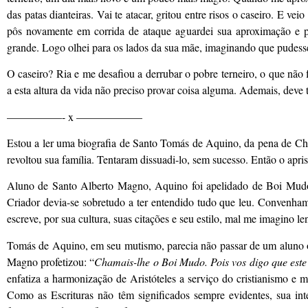
das patas dianteiras. Vai te atacar, gritou entre risos o caseiro. E
pôs novamente em corrida de ataque aguardei sua aproximação e p
grande. Logo olhei para os lados da sua mãe, imaginando que pudess
O caseiro? Ria e me desafiou a derrubar o pobre terneiro, o que não
a esta altura da vida não preciso provar coisa alguma. Ademais, deve 
—————- x ——————
Estou a ler uma biografia de Santo Tomás de Aquino, da pena de Che
revoltou sua família. Tentaram dissuadi-lo, sem sucesso. Então o apr
Aluno de Santo Alberto Magno, Aquino foi apelidado de Boi Mudo p
Criador devia-se sobretudo a ter entendido tudo que leu. Convenha
escreve, por sua cultura, suas citações e seu estilo, mal me imagino 
Tomás de Aquino, em seu mutismo, parecia não passar de um aluno
Magno profetizou: “
Chamais-lhe o Boi Mudo. Pois vos digo que este
enfatiza a harmonização de Aristóteles a serviço do cristianismo e 
Como as Escrituras não têm significados sempre evidentes, sua inte