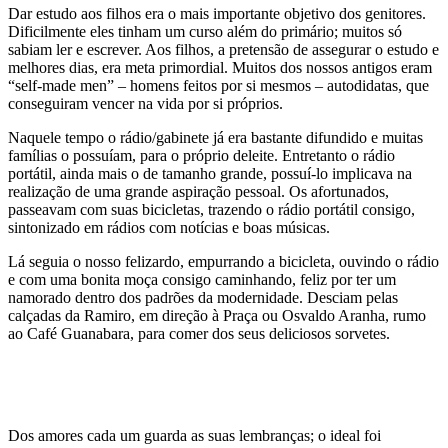
Dar estudo aos filhos era o mais importante objetivo dos genitores.
Dificilmente eles tinham um curso além do primário; muitos só
sabiam ler e escrever. Aos filhos, a pretensão de assegurar o estudo e
melhores dias, era meta primordial. Muitos dos nossos antigos eram
“self-made men” – homens feitos por si mesmos – autodidatas, que
conseguiram vencer na vida por si próprios.
Naquele tempo o rádio/gabinete já era bastante difundido e muitas
famílias o possuíam, para o próprio deleite. Entretanto o rádio
portátil, ainda mais o de tamanho grande, possuí-lo implicava na
realização de uma grande aspiração pessoal. Os afortunados,
passeavam com suas bicicletas, trazendo o rádio portátil consigo,
sintonizado em rádios com notícias e boas músicas.
Lá seguia o nosso felizardo, empurrando a bicicleta, ouvindo o rádio
e com uma bonita moça consigo caminhando, feliz por ter um
namorado dentro dos padrões da modernidade. Desciam pelas
calçadas da Ramiro, em direção à Praça ou Osvaldo Aranha, rumo
ao Café Guanabara, para comer dos seus deliciosos sorvetes.
Dos amores cada um guarda as suas lembranças; o ideal foi