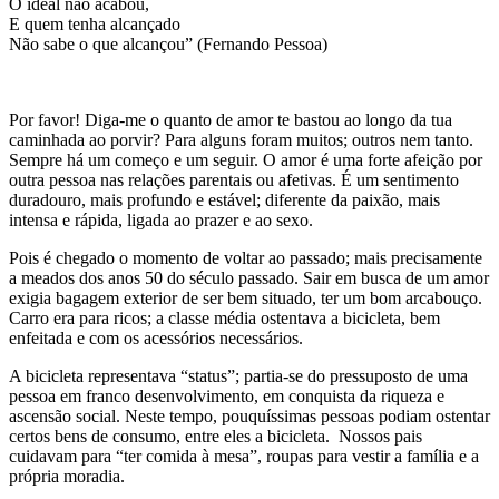
O ideal não acabou,
E quem tenha alcançado
Não sabe o que alcançou” (Fernando Pessoa)
Por favor! Diga-me o quanto de amor te bastou ao longo da tua
caminhada ao porvir? Para alguns foram muitos; outros nem tanto.
Sempre há um começo e um seguir. O amor é uma forte afeição por
outra pessoa nas relações parentais ou afetivas. É um sentimento
duradouro, mais profundo e estável; diferente da paixão, mais
intensa e rápida, ligada ao prazer e ao sexo.
Pois é chegado o momento de voltar ao passado; mais precisamente
a meados dos anos 50 do século passado. Sair em busca de um amor
exigia bagagem exterior de ser bem situado, ter um bom arcabouço.
Carro era para ricos; a classe média ostentava a bicicleta, bem
enfeitada e com os acessórios necessários.
A bicicleta representava “status”; partia-se do pressuposto de uma
pessoa em franco desenvolvimento, em conquista da riqueza e
ascensão social. Neste tempo, pouquíssimas pessoas podiam ostentar
certos bens de consumo, entre eles a bicicleta. Nossos pais
cuidavam para “ter comida à mesa”, roupas para vestir a família e a
própria moradia.