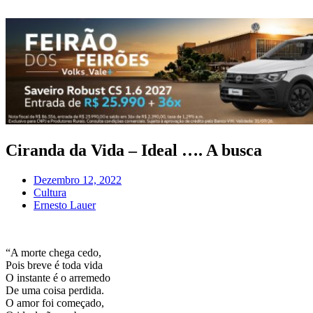
Pular
para
o
conteúdo
Ciranda da Vida – Ideal …. A busca
Dezembro 12, 2022
Cultura
Ernesto Lauer
“A morte chega cedo,
Pois breve é toda vida
O instante é o arremedo
De uma coisa perdida.
O amor foi começado,