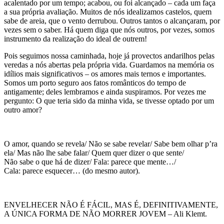
acalentado por um tempo; acabou, ou foi alcançado – cada um faça
a sua própria avaliação. Muitos de nós idealizamos castelos, quem
sabe de areia, que o vento derrubou. Outros tantos o alcançaram, por
vezes sem o saber. Há quem diga que nós outros, por vezes, somos
instrumento da realização do ideal de outrem!
Pois seguimos nossa caminhada, hoje já provectos andarilhos pelas
veredas a nós abertas pela própria vida. Guardamos na memória os
idílios mais significativos – os amores mais ternos e importantes.
Somos um porto seguro aos fatos românticos do tempo de
antigamente; deles lembramos e ainda suspiramos. Por vezes me
pergunto: O que teria sido da minha vida, se tivesse optado por um
outro amor?
O amor, quando se revela/ Não se sabe revelar/ Sabe bem olhar p’ra
ela/ Mas não lhe sabe falar/ Quem quer dizer o que sente/
Não sabe o que há de dizer/ Fala: parece que mente…/
Cala: parece esquecer… (do mesmo autor).
ENVELHECER NÃO É FÁCIL, MAS É, DEFINITIVAMENTE,
A ÚNICA FORMA DE NÃO MORRER JOVEM – Ali Klemt.