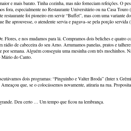
r e mais barato. Tinha cozinha, mas não forneciam refeições. O pesso
 fora, especialmente no Restaurante Universitário ou na Casa Touro (o
 restaurante foi pioneiro em servir “Buffet”, mas com uma variante do
e lhe aprouvesse, o atendente servia e pagava–se pela porção servida (u
. Flores, e nos mudamos para lá. Compramos dois beliches e quatro col
m rádio de cabeceira do seu Arno. Arrumamos panelas, pratos e talhere
vez por semana. Alguém conseguiu uma mesinha com três mochinhos. Na
o Mário do Canto.
scutávamos dois programas: “Pinguinho e Valter Broda” (Inter x Grêmi
 Ameaçou que, se o colocássemos novamente, atiraria na rua. Proposi
e grande. Deu certo … Um tempo que ficou na lembrança.