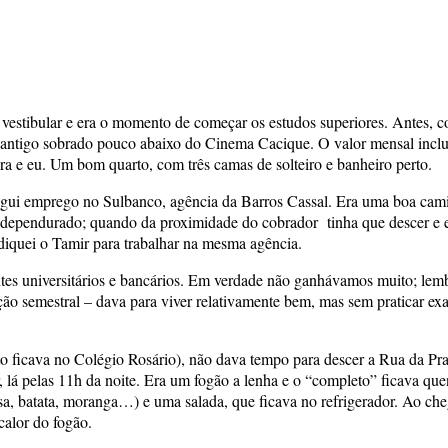
 vestibular e era o momento de começar os estudos superiores. Antes, c
antigo sobrado pouco abaixo do Cinema Cacique. O valor mensal incluí
ra e eu. Um bom quarto, com três camas de solteiro e banheiro perto.
segui emprego no Sulbanco, agência da Barros Cassal. Era uma boa ca
i dependurado; quando da proximidade do cobrador tinha que descer e es
diquei o Tamir para trabalhar na mesma agência.
ntes universitários e bancários. Em verdade não ganhávamos muito; lem
o semestral – dava para viver relativamente bem, mas sem praticar ex
o ficava no Colégio Rosário), não dava tempo para descer a Rua da Praia
r, lá pelas 11h da noite. Era um fogão a lenha e o “completo” ficava qu
ssa, batata, moranga…) e uma salada, que ficava no refrigerador. Ao che
calor do fogão.