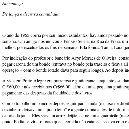
Ao começo
De longa e decisiva caminhada
O ano de 1965 corria por seu início; estudantes, havíamos passado no
semana. Um amigo nos indicou a Pensão Seleta, na Rua da Praia, um 
melhor, por excetuados os fins-de-semana. E lá fomos: Tamir, Laranjei
Por indicação do professor e bancário Acyr Moraes de Oliveira, con
pegar carona de um bonde (entrava no bonde pela traseira e ficava al
operação – com o bonde lotado dava para seguir longe). Ao depois in
A vida em Porto Alegre era prazerosa e gratificante, enquanto estuda
Cr$60,00 e nós recebíamos Cr$66,00, além de uma pequena gratificaçã
pagamento das despesas da faculdade e dos livros.
Com o trabalho no banco e depois seguir para a aula (o curso de direit
cozinheiro deixava um “prato feito” e a gente comia antes de ir dormi
caloria da janta. Eles serviam arroz, feijão, carne, uma guarnição (ma
prato. Podia-se virar o prato que a comida não caia; ela secava com o 