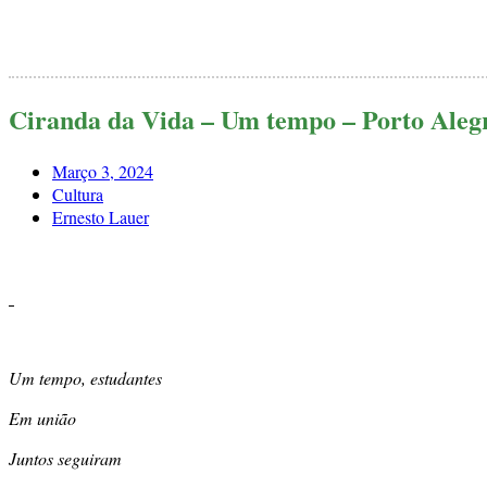
Pular
para
o
conteúdo
Ciranda da Vida – Um tempo – Porto Aleg
Março 3, 2024
Cultura
Ernesto Lauer
Um tempo, estudantes
Em união
Juntos seguiram