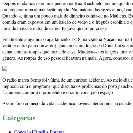
Depois mudamos para uma pensão na Rua Riachuelo; era um quarto maio
ou preparar uma alimentação rápida. Na maioria das vezes almoçávamos
Quando se tinha um pouco mais de dinheiro comia-se no Matheus. Este
comida eram expostos em um balcão de vidro e o freguês escolhia o qu
uma de massa e outra de carne. Pagava quatro porções).
Finalmente alugamos o apartamento 1818, na Galeria Nação, na rua Dr
verão e outro para o inverno); ganhamos um fogão da Dona Luiza e u
cama, com as roupas que trazia de casa. Mudava-se os lençóis uma 
gênero. As roupas de uso pessoal ficavam na mala. Agora, conosco, 
O rádio marca Semp foi vítima de um curioso acidente. Ao meio-dia e
implicou com o programa, que discutia os problemas do povo gaúcho.
Laranjeira cumpriu o prometido e o rádio voou pelo espaço.
Assim foi o começo da vida acadêmica; jovens interioranos na cidad
Categorias
Conexão | Brasil x Portugal