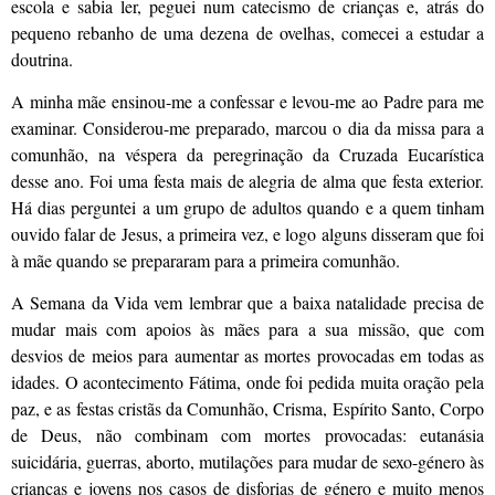
escola e sabia ler, peguei num catecismo de crianças e, atrás do
pequeno rebanho de uma dezena de ovelhas, comecei a estudar a
doutrina.
A minha mãe ensinou-me a confessar e levou-me ao Padre para me
examinar. Considerou-me preparado, marcou o dia da missa para a
comunhão, na véspera da peregrinação da Cruzada Eucarística
desse ano. Foi uma festa mais de alegria de alma que festa exterior.
Há dias perguntei a um grupo de adultos quando e a quem tinham
ouvido falar de Jesus, a primeira vez, e logo alguns disseram que foi
à mãe quando se prepararam para a primeira comunhão.
A Semana da Vida vem lembrar que a baixa natalidade precisa de
mudar mais com apoios às mães para a sua missão, que com
desvios de meios para aumentar as mortes provocadas em todas as
idades. O acontecimento Fátima, onde foi pedida muita oração pela
paz, e as festas cristãs da Comunhão, Crisma, Espírito Santo, Corpo
de Deus, não combinam com mortes provocadas: eutanásia
suicidária, guerras, aborto, mutilações para mudar de sexo-género às
crianças e jovens nos casos de disforias de género e muito menos