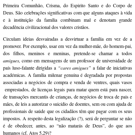
Primeira Comunhão, Crisma, do Espirito Santo e do Corpo de
Deus. São celebrações significativas com que alguns ataques à vida
e à instituição da família combinam mal e denotam grande
decadência civilizacional dos valores cristãos.
Circulam ideias desvairadas a desvirtuar a família em vez de a
promover. Por exemplo, usar em vez da mulher-mãe, do homem-pai,
dos filhos, meninos e meninas, pretende-se chamar a todos
amigues,
como em mensagens de um professor de universidade de
país luso-falante dirigidas a
“cares amigues”
a falar de iniciativas
académicas. A família milenar genuína é degradada por propostas
associadas a negócios de compra e venda de ventres, quais vasos
emprestados, de licenças legais para matar quem está para nascer,
de transações mercantis de crianças, de negócios de troca de pais e
mães, de leis a autorizar o suicídio de doentes, sem ou com ajuda de
profissionais de saúde que os cidadãos têm que pagar com os seus
impostos. A respeito desta legalização (?), será de perguntar se não
é de obedecer, antes, ao “não matarás de Deus”, do que aos
humanos (cf. Atos 5,29)?