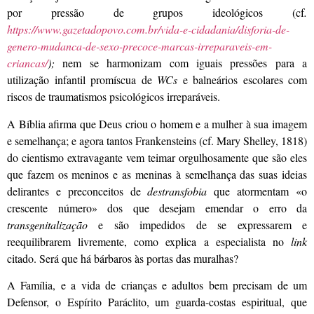
por pressão de grupos ideológicos (cf
.
https://www.gazetadopovo.com.br/vida-e-cidadania/disforia-de-
genero-mudanca-de-sexo-precoce-marcas-irreparaveis-em-
criancas/
);
nem se harmonizam com iguais pressões para a
utilização infantil promíscua de
WCs
e balneários escolares com
riscos de traumatismos psicológicos irreparáveis.
A Bíblia afirma que Deus criou o homem e a mulher à sua imagem
e semelhança; e agora tantos Frankensteins (cf. Mary Shelley, 1818)
do cientismo extravagante vem teimar orgulhosamente que são eles
que fazem os meninos e as meninas à semelhança das suas ideias
delirantes e preconceitos de
destransfobia
que atormentam «o
crescente número» dos que desejam emendar o erro da
transgenitalização
e são impedidos de se expressarem e
reequilibrarem livremente, como explica a especialista no
link
citado. Será que há bárbaros às portas das muralhas?
A Família, e a vida de crianças e adultos bem precisam de um
Defensor, o Espírito Paráclito, um guarda-costas espiritual, que