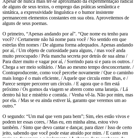
Apesar de nunca mais ter-se aproximado da experimentação radical
de alguns de seus textos, o emprego das práticas semântica e
sintática, a expressividade linguística e o humor insistente
permanecem elementos constantes em sua obra. Aproveitemos de
alguns de seus poemas.
O primeiro, “Apenas andando por aí”. “Que nome eu tenho para
você? / Certamente não há nome para você / No sentido em que
estrelas têm nomes / De alguma forma adequados. Apenas andando
por aí, / Um objeto de curiosidade para alguns, / mas você anda
muito preocupado / Pela mancha secreta por detrás de sua alma /
Para dizer muito e vagar por aí, / Sorrindo para si e para os outros. /
Chega a ser meio solitário. / Mas ao mesmo tempo desconcertante. /
Contraproducente, como você percebe novamente / Que o caminho
mais longo é o mais eficiente, / Aquele que circula entre ilhas, e /
Parece sempre percorrer um círculo. / E agora que o fim está
próximo / Os gomos da viagem se abrem como uma laranja. / Lá
dentro há luz e mistério e comida. / Venha vê-la. Não por mim, mas
por ela. / Mas se eu ainda estiver lá, garanto que veremos um ao
outro.”
O segundo: “Um mal que vem para bem”; Sim, eles estão vivos e
podem ter essas cores, / Mas eu, em minha alma, estou vivo
também. / Sinto que devo cantar e dançar, para dizer / Isso de certo
jeito, sabendo que você pode estar atraído por mim. / E canto em