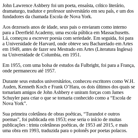
John Lawrence Ashbery foi um poeta, ensaísta, crítico literário,
dramaturgo, tradutor e professor universitário em seu país, e um dos
fundadores da chamada Escola de Nova York.
Aos dezesseis anos de idade, seus pais o enviaram como interno
para a Deerfield Academy, uma escola pública em Massachusetts.
Lá, começou a escrever poesia com seriedade. Em seguida, foi para
a Universidade de Harvard, onde obteve seu Bacharelado em Artes
em 1949, antes de fazer seu Mestrado em Artes (Literatura Inglesa)
na Universidade de Columbia, em 1951.
Em 1955, com uma bolsa de estudos da Fulbright, foi para a França,
onde permaneceu até 1957.
Durante seus estudos universitários, conheceu escritores como W.H.
Auden, Kenneth Koch e Frank O’Hara, os dois últimos dos quais se
tornariam amigos de John Ashbery e uniram forças com James
Schuyler para criar o que se tornaria conhecido como a “Escola de
Nova York”.
Sua primeira coletânea de obras poéticas, “Turandot e outros
poemas”, foi publicada em 1953; esse seria o início de muitas
publicações : trinta coletâneas poéticas, de 1953 até 2015, e mais
uma obra em 1993, traduzida para o polonês por poetas polacos.