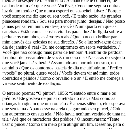
meio ao desespero e o isolamento / A chance de te conhecer, de
cantar de mim / O que é você. Você vê, / Você me segura contra a
luz de um modo / Que nunca esperei ou suspeitei, talvez / Porque
você sempre me diz que eu sou você, / E tenho razão. As grandes
pinaceaes rondam. / Sou seu para morrer junto, desejar. / Não posso
jamais pensar em mim, eu desejo você / Num quarto em que as
cadeiras / Estão com as costas viradas para a luz / Infligida sobre a
pedra e os caminhos, as árvores reais / Que parecem brilhar para
mim através das gelosias na sua direção. / Se a luz selvagem deste
dia de janeiro é real / Eu me comprometo em ser-te verdadeiro, /
Você que não consigo mais parar de lembrar. /Lembrar de perdoar.
Lembrar de passar além de você, rumo ao dia / Nas asas do segredo
que você jamais / saberá. / Assumindo-me por mim mesmo, no
caminho / Que os contornos pasteis do dia me atribuíram. / Prefiro
“vocês” no plural, quero vocês / Vocês devem vir até mim, todos
dourados e pálidos / Como o orvalho e o ar. / E então me começa a
vir esse sentimento de exaltação.”
O terceiro poema: “O pintor”, 1956; “Sentado entre o mar e os
prédios / Ele gostava de pintar o retrato do mar, / Mas como as
crianças imaginam que uma oração / É apenas silêncio, ele esperava
que seu tema / Aparecesse na areia e, agarrando seu pincel, / Cole
um autorretrato em sua tela. / Não havia nenhum vestígio de tinta na
tela / Até que os moradores dos prédios / O incentivaram: “Tente
usar o pincel / Como um meio para atingir um fim. Desenhe, para o