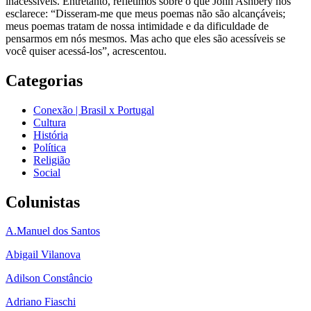
inacessíveis. Entretanto, refletimos sobre o que John Ashbery nos
esclarece: “Disseram-me que meus poemas não são alcançáveis;
meus poemas tratam de nossa intimidade e da dificuldade de
pensarmos em nós mesmos. Mas acho que eles são acessíveis se
você quiser acessá-los”, acrescentou.
Categorias
Conexão | Brasil x Portugal
Cultura
História
Política
Religião
Social
Colunistas
A.Manuel dos Santos
Abigail Vilanova
Adilson Constâncio
Adriano Fiaschi