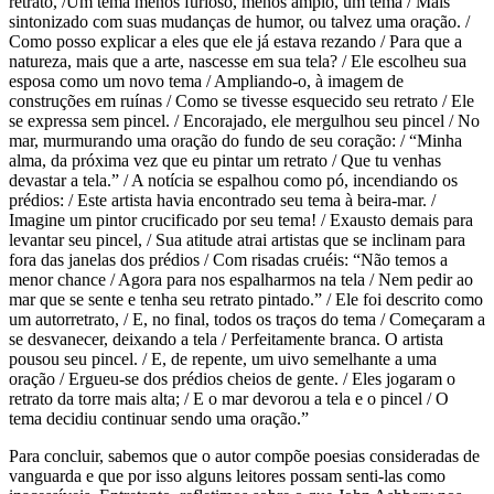
retrato, /Um tema menos furioso, menos amplo, um tema / Mais
sintonizado com suas mudanças de humor, ou talvez uma oração. /
Como posso explicar a eles que ele já estava rezando / Para que a
natureza, mais que a arte, nascesse em sua tela? / Ele escolheu sua
esposa como um novo tema / Ampliando-o, à imagem de
construções em ruínas / Como se tivesse esquecido seu retrato / Ele
se expressa sem pincel. / Encorajado, ele mergulhou seu pincel / No
mar, murmurando uma oração do fundo de seu coração: / “Minha
alma, da próxima vez que eu pintar um retrato / Que tu venhas
devastar a tela.” / A notícia se espalhou como pó, incendiando os
prédios: / Este artista havia encontrado seu tema à beira-mar. /
Imagine um pintor crucificado por seu tema! / Exausto demais para
levantar seu pincel, / Sua atitude atrai artistas que se inclinam para
fora das janelas dos prédios / Com risadas cruéis: “Não temos a
menor chance / Agora para nos espalharmos na tela / Nem pedir ao
mar que se sente e tenha seu retrato pintado.” / Ele foi descrito como
um autorretrato, / E, no final, todos os traços do tema / Começaram a
se desvanecer, deixando a tela / Perfeitamente branca. O artista
pousou seu pincel. / E, de repente, um uivo semelhante a uma
oração / Ergueu-se dos prédios cheios de gente. / Eles jogaram o
retrato da torre mais alta; / E o mar devorou a tela e o pincel / O
tema decidiu continuar sendo uma oração.”
Para concluir, sabemos que o autor compõe poesias consideradas de
vanguarda e que por isso alguns leitores possam senti-las como