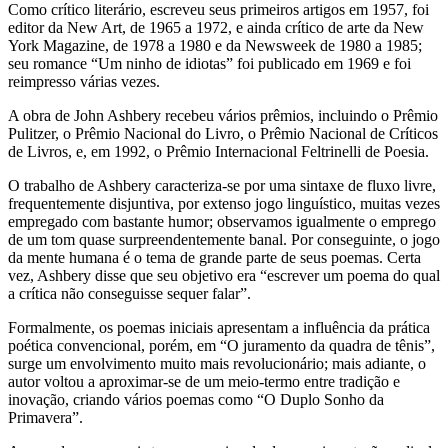
Como crítico literário, escreveu seus primeiros artigos em 1957, foi
editor da New Art, de 1965 a 1972, e ainda crítico de arte da New
York Magazine, de 1978 a 1980 e da Newsweek de 1980 a 1985;
seu romance “Um ninho de idiotas” foi publicado em 1969 e foi
reimpresso várias vezes.
A obra de John Ashbery recebeu vários prêmios, incluindo o Prêmio
Pulitzer, o Prêmio Nacional do Livro, o Prêmio Nacional de Críticos
de Livros, e, em 1992, o Prêmio Internacional Feltrinelli de Poesia.
O trabalho de Ashbery caracteriza-se por uma sintaxe de fluxo livre,
frequentemente disjuntiva, por extenso jogo linguístico, muitas vezes
empregado com bastante humor; observamos igualmente o emprego
de um tom quase surpreendentemente banal. Por conseguinte, o jogo
da mente humana é o tema de grande parte de seus poemas. Certa
vez, Ashbery disse que seu objetivo era “escrever um poema do qual
a crítica não conseguisse sequer falar”.
Formalmente, os poemas iniciais apresentam a influência da prática
poética convencional, porém, em “O juramento da quadra de tênis”,
surge um envolvimento muito mais revolucionário; mais adiante, o
autor voltou a aproximar-se de um meio-termo entre tradição e
inovação, criando vários poemas como “O Duplo Sonho da
Primavera”.