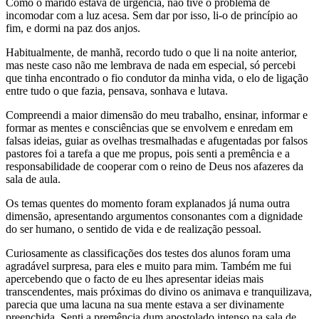
Como o marido estava de urgência, não tive o problema de
incomodar com a luz acesa. Sem dar por isso, li-o de princípio ao
fim, e dormi na paz dos anjos.
Habitualmente, de manhã, recordo tudo o que li na noite anterior,
mas neste caso não me lembrava de nada em especial, só percebi
que tinha encontrado o fio condutor da minha vida, o elo de ligação
entre tudo o que fazia, pensava, sonhava e lutava.
Compreendi a maior dimensão do meu trabalho, ensinar, informar e
formar as mentes e consciências que se envolvem e enredam em
falsas ideias, guiar as ovelhas tresmalhadas e afugentadas por falsos
pastores foi a tarefa a que me propus, pois senti a premência e a
responsabilidade de cooperar com o reino de Deus nos afazeres da
sala de aula.
Os temas quentes do momento foram explanados já numa outra
dimensão, apresentando argumentos consonantes com a dignidade
do ser humano, o sentido de vida e de realização pessoal.
Curiosamente as classificações dos testes dos alunos foram uma
agradável surpresa, para eles e muito para mim. Também me fui
apercebendo que o facto de eu lhes apresentar ideias mais
transcendentes, mais próximas do divino os animava e tranquilizava,
parecia que uma lacuna na sua mente estava a ser divinamente
preenchida. Senti a premência dum apostolado intenso na sala de