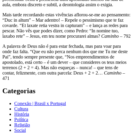
aula, embora discreto e subtil, a deontologia assim o exigia.
Mais tarde recordando estas vivências aflorou-se-me ao pensamento:
“Duc in altum” – Mar adentro! – Repele o pessimismo que te faz
covarde. “Et laxate retia vestra in capturam” – e lança as redes para
pescar. Não vês que podes dizer, como Pedro: “In nomine tuo,
laxabo rete” – Jesus, em teu nome procurarei almas?
Caminho
– 792
A palavra de Deus não é para estar fechada, mas para voar para
onde faz falta. “Que eu não perca nenhum dos que me Tu me deste
Pai”, tendo sempre presente que, “Nos empreendimentos de
apostolado, está certo – é um dever – que consideres os teus meios
terrenos (2 + 2 = 4). Mas não esqueças – nunca! – que tens de
contar, felizmente, com outra parcela: Deus + 2 + 2…
Caminho
–
471
Categorias
Conexão | Brasil x Portugal
Cultura
História
Política
Religião
Social