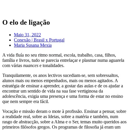
Pular
para
o
conteúdo
O elo de ligação
Maio 31, 2022
Conexão | Brasil x Portugal
Maria Susana Mexia
A vida fluía no seu ritmo normal, escola, trabalho, casa, filhos,
família e livros, tudo se parecia entrelaçar e plasmar numa aguarela
com várias
nuances
e tonalidades.
Tranquilamente, os anos lectivos sucediam-se, sem sobressaltos,
alunos mais ou menos empenhados, mais ou menos agitados. A
estratégia de ensinar a aprender, a gostar das aulas e de os ajudar a
encontrar um sentido de vida na sua fase vertiginosa da
adolescência, exigia uma presença e uma forma de estar no ensino
que nem sempre era fácil.
Vocação e missão deram o mote à profissão. Ensinar a pensar, sobre
a realidade real, sobre as Ideias, sobre a matéria e também, num
rasgo de abstracção, sobre a Alma e o Ser, temas muito queridos aos
primeiros filósofos gregos. Os programas de filosofia já eram um