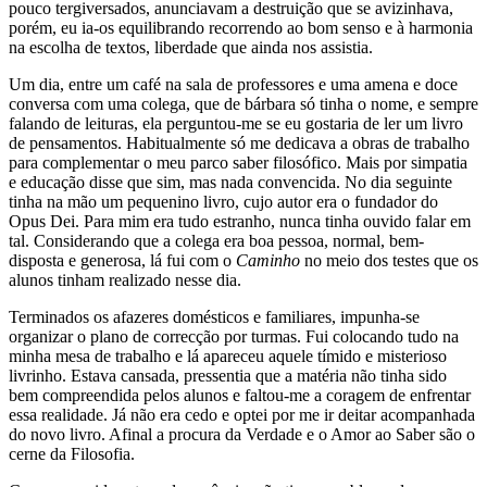
pouco tergiversados, anunciavam a destruição que se avizinhava,
porém, eu ia-os equilibrando recorrendo ao bom senso e à harmonia
na escolha de textos, liberdade que ainda nos assistia.
Um dia, entre um café na sala de professores e uma amena e doce
conversa com uma colega, que de bárbara só tinha o nome, e sempre
falando de leituras, ela perguntou-me se eu gostaria de ler um livro
de pensamentos. Habitualmente só me dedicava a obras de trabalho
para complementar o meu parco saber filosófico. Mais por simpatia
e educação disse que sim, mas nada convencida. No dia seguinte
tinha na mão um pequenino livro, cujo autor era o fundador do
Opus Dei. Para mim era tudo estranho, nunca tinha ouvido falar em
tal. Considerando que a colega era boa pessoa, normal, bem-
disposta e generosa, lá fui com o
Caminho
no meio dos testes que os
alunos tinham realizado nesse dia.
Terminados os afazeres domésticos e familiares, impunha-se
organizar o plano de correcção por turmas. Fui colocando tudo na
minha mesa de trabalho e lá apareceu aquele tímido e misterioso
livrinho. Estava cansada, pressentia que a matéria não tinha sido
bem compreendida pelos alunos e faltou-me a coragem de enfrentar
essa realidade. Já não era cedo e optei por me ir deitar acompanhada
do novo livro. Afinal a procura da Verdade e o Amor ao Saber são o
cerne da Filosofia.