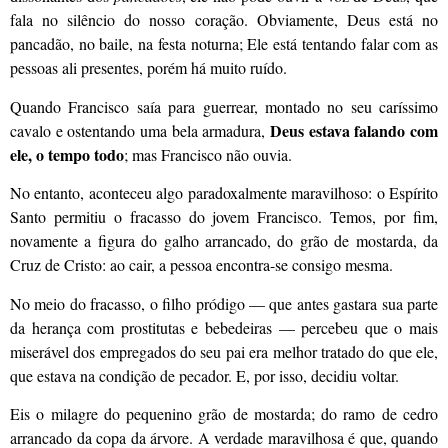
fala no silêncio do nosso coração. Obviamente, Deus está no
pancadão, no baile, na festa noturna; Ele está tentando falar com as
pessoas ali presentes, porém há muito ruído.
Quando Francisco saía para guerrear, montado no seu caríssimo
Deus estava falando com
cavalo e ostentando uma bela armadura,
ele, o tempo todo
; mas Francisco não ouvia.
No entanto, aconteceu algo paradoxalmente maravilhoso: o Espírito
Santo permitiu o fracasso do jovem Francisco. Temos, por fim,
novamente a figura do galho arrancado, do grão de mostarda, da
Cruz de Cristo: ao cair, a pessoa encontra-se consigo mesma.
No meio do fracasso, o filho pródigo — que antes gastara sua parte
da herança com prostitutas e bebedeiras — percebeu que o mais
miserável dos empregados do seu pai era melhor tratado do que ele,
que estava na condição de pecador. E, por isso, decidiu voltar.
Eis o milagre do pequenino grão de mostarda; do ramo de cedro
arrancado da copa da árvore. A verdade maravilhosa é que, quando