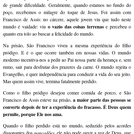
de grande dificuldade. Geralmente, quando estamos no fundo do
poço, recebemos o milagre do toque de Jesus. Foi assim com
Francisco de Assis: no cárcere, aquele jovem viu que tudo neste
o vazio das coisas terrenas
mundo é vaidade: viu
e percebeu o
quanto era tolo ao buscar a felicidade do mundo.
Na prisão, São Francisco viveu a mesma experiência do filho
pródigo. E é o que ocorre também em nossas vidas. O mundo
moderno incentiva-nos a pedir ao Pai nossa parte da herança e, sem
rumo, sair para desfrutar dos prazeres da carne. O mundo rejeita o
Evangelho, e quer independência para conduzir a vida do seu jeito.
Mas quem assim vive, termina fatalmente perdido.
Como o filho pródigo desejou comer comida de porco, e São
a maior parte das pessoas se
Francisco de Assis esteve na prisão,
converte depois de ter a experiência do fracasso. É Deus quem
permite, porque Ele nos ama.
Quando o filho perdido está no mundo, seduzido pelos acordes
dissonantes dos
pancadões
, ele não pode ouvir a voz de Deus, que