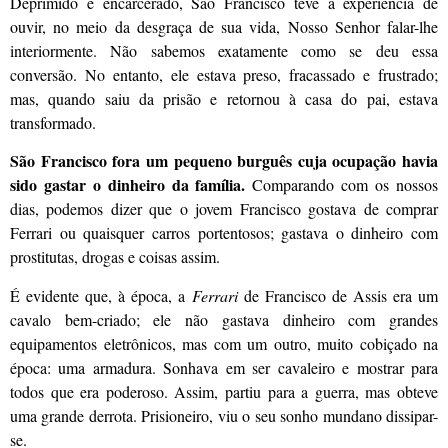
Deprimido e encarcerado, São Francisco teve a experiência de
ouvir, no meio da desgraça de sua vida, Nosso Senhor falar-lhe
interiormente. Não sabemos exatamente como se deu essa
conversão. No entanto, ele estava preso, fracassado e frustrado;
mas, quando saiu da prisão e retornou à casa do pai, estava
transformado.
São Francisco fora um pequeno burguês cuja ocupação havia
sido gastar o dinheiro da família.
Comparando com os nossos
dias, podemos dizer que o jovem Francisco gostava de comprar
Ferrari ou quaisquer carros portentosos; gastava o dinheiro com
prostitutas, drogas e coisas assim.
É evidente que, à época, a
Ferrari
de Francisco de Assis era um
cavalo bem-criado; ele não gastava dinheiro com grandes
equipamentos eletrônicos, mas com um outro, muito cobiçado na
época: uma armadura. Sonhava em ser cavaleiro e mostrar para
todos que era poderoso. Assim, partiu para a guerra, mas obteve
uma grande derrota. Prisioneiro, viu o seu sonho mundano dissipar-
se.