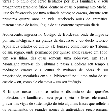
terras e o título que serão herdados por seus familiares, e seus
progenitores terão oito filhos, dentre os quais o primogênito Michel.
Este foi favorecido por uma refinada educação caseira, durante seus
primeiros quinze anos de vida, recebendo aulas de gramática,
matemáticas e de latim, língua de sua corrente expressão diária.
Adolescente, ingressa no Colégio de Bordeaux, onde distingue-se
por sua inteligência na prática da discussão e do duelo retórico.
Após seus estudos de direito, ele torna-se conselheiro no Tribunal
de sua região, onde permanece por quinze anos; casa-se em 1565,
tem seis filhas, das quais somente uma sobrevive. Em 1571,
Montaigne retira-se do Tribunal e passa a dedicar seu tempo à
meditação criativa e à leitura de milhares de obras de sua
propriedade, recolhidas em sua “biblioteca” no último andar de seu
castelo – ou, como ele chamava – em seu “refúgio”.
É lá que nosso autor se retira e distancia-se das questões
profissionais e familiares; nessa peça repleta de livros, ele manda
gravar nas vigas de sustentação do teto algumas frases que refletem
os pensamentos de grandes nomes da antiguidade greco-romana,