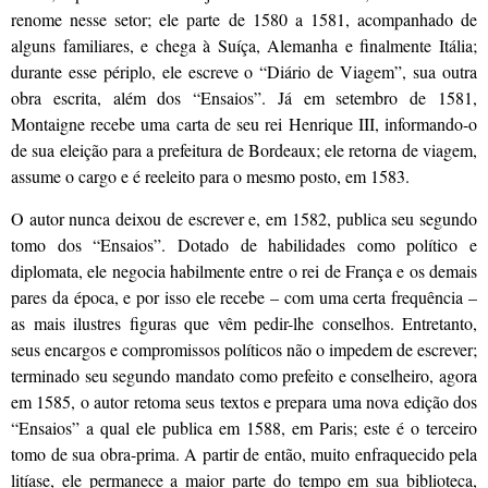
renome nesse setor; ele parte de 1580 a 1581, acompanhado de
alguns familiares, e chega à Suíça, Alemanha e finalmente Itália;
durante esse périplo, ele escreve o “Diário de Viagem”, sua outra
obra escrita, além dos “Ensaios”. Já em setembro de 1581,
Montaigne recebe uma carta de seu rei Henrique III, informando-o
de sua eleição para a prefeitura de Bordeaux; ele retorna de viagem,
assume o cargo e é reeleito para o mesmo posto, em 1583.
O autor nunca deixou de escrever e, em 1582, publica seu segundo
tomo dos “Ensaios”. Dotado de habilidades como político e
diplomata, ele negocia habilmente entre o rei de França e os demais
pares da época, e por isso ele recebe – com uma certa frequência –
as mais ilustres figuras que vêm pedir-lhe conselhos. Entretanto,
seus encargos e compromissos políticos não o impedem de escrever;
terminado seu segundo mandato como prefeito e conselheiro, agora
em 1585, o autor retoma seus textos e prepara uma nova edição dos
“Ensaios” a qual ele publica em 1588, em Paris; este é o terceiro
tomo de sua obra-prima. A partir de então, muito enfraquecido pela
litíase, ele permanece a maior parte do tempo em sua biblioteca,