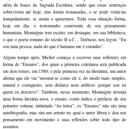
além de frases da Sagrada Escritura, sendo que essas sentenças
sobrevivem até hoje, elas foram restauradas, e se pode visitá-las
tranquilamente, se assim o quisermos. Toda essa situação forma,
hoje em dia, o testemunho comovente de seu pensamento
humanista; Montaigne tem escrito, em destaque, em sua biblioteca,
o que o poeta romano do século II a.C. , Terêncio, nos legou: “Eu
sou uma pessoa, nada do que é humano me é estranho”.
Algum tempo após, Michel começa a escrever suas reflexões em
forma de “Ensaios”, dos quais a primeira coletânea será publicada
em dois tomos, em 1580; e pela primeira vez na literatura, um autor
afirma que ele vai “mostrar-se como ele é, do modo mais simples,
natural e corriqueiro, sem disfarce nem artifício: porque sou eu
quem eu descrevo”. Também, nesse momento, Montaigne inventa
uma forma literária nova, o ensaio; como indica o prefácio de seu
primeiro volume, intitulado “Ao leitor”, os “Ensaios” não são uma
autobiografia, mas sim um retrato no qual o autor libera e doa seu
pensamento em movimento e suas reflexões sobre todo tipo de
assuntos.