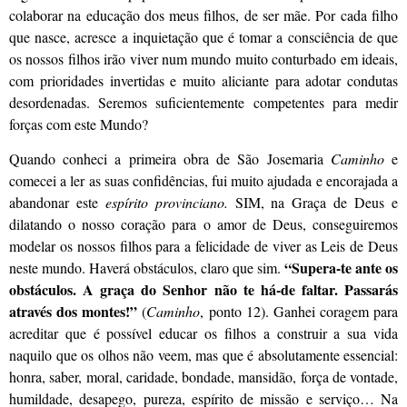
colaborar na educação dos meus filhos, de ser mãe. Por cada filho
que nasce, acresce a inquietação que é tomar a consciência de que
os nossos filhos irão viver num mundo muito conturbado em ideais,
com prioridades invertidas e muito aliciante para adotar condutas
desordenadas. Seremos suficientemente competentes para medir
forças com este Mundo?
Quando conheci a primeira obra de São Josemaria
Caminho
e
comecei a ler as suas confidências, fui muito ajudada e encorajada a
abandonar este
espírito provinciano.
SIM, na Graça de Deus e
dilatando o nosso coração para o amor de Deus, conseguiremos
modelar os nossos filhos para a felicidade de viver as Leis de Deus
“Supera-te ante os
neste mundo. Haverá obstáculos, claro que sim.
obstáculos. A graça do Senhor não te há-de faltar. Passarás
através dos montes!”
(
Caminho
, ponto 12). Ganhei coragem para
acreditar que é possível educar os filhos a construir a sua vida
naquilo que os olhos não veem, mas que é absolutamente essencial:
honra, saber, moral, caridade, bondade, mansidão, força de vontade,
humildade, desapego, pureza, espírito de missão e serviço… Na