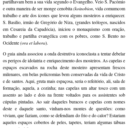
partilhavam bem a sua vida segundo o Evangelho. Veio S. Pacómio
e outra maneira de ser monge cenobita
(koinobion
, vida comumcom
trabalho e arte dos ícones que levou alguns mosteiros a enriquecer.
S. Basílio, irmão de Gregório de Niza, (grandes teólogos, nascidos
em Cesareia da Capadócia), iniciou o monaquismo com oração,
trabalho e partilha evangélica com os pobres, como S. Bento no
Ocidente
(ora et labora
).
O guia ainda associou a onda destrutiva iconoclasta a tentar debelar
os perigos de idolatria e enriquecimento dos mosteiros. As capelas e
espaços escavados na rocha deste mosteiro apresentam frescos
milenares, em belas policromias bem conservadas da vida de Cristo
e de santos. Aqui, gruta mais espaçosa, seria o refeitório, ali, sala de
formação, aquela, a cozinha; nas capelas um altar tosco com um
assento ao lado e dois na frente voltados para os assistentes sob
cúpulas pintadas. Ao sair daqueles buracos e capelas com nomes
deste e daquele santo, vinham-nos montes de questões: como
viviam, que faziam, como se defendiam do frio e do calor? Estariam
aqueles espaços cobertos de peles, tapetes, teriam algumas tábuas