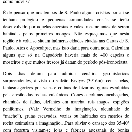
como móveis?
É de pensar que nos tempos de S. Paulo alguns cristãos por ali se
tenham protegido e pequenas comunidades cristãs se terão
desenvolvido por aquelas encostas e vales, mesmo antes de serem
habitadas pelos primeiros monges. Não esqueçamos que nesta
região e à volta se situam inúmeras cidades citadas nas Cartas de S.
Paulo, Atos e Apocalipse, mas isso daria para outra nota. Calculam
alguns que só na Capadócia haveria mais de 400 capelas e
mosteiros e que muitos frescos já datam do período pós-iconoclasta.
Dois dias deram para admirar cenários geo-históricos
surpreendentes, à vista do vulcão Erviyes (3916m): cenas belas,
fantasmagóricos por vales e colinas de bizarras figuras esculpidas
pela erosão das rochas vulcânicas. Cones e colunas encabeçadas,
chaminés de fadas, elefantes em marcha, reis magos, espigões
peniformes, (Vale Vermelho da imaginação, alcunhado de
“macho”), grutas escavadas, vazias ou habitadas em castelos de
rocha estimulam a imaginação…Para aliviar o cansaço dos 35-40º
com frescura visitam-se lojas e fábricas artesanais de bonita