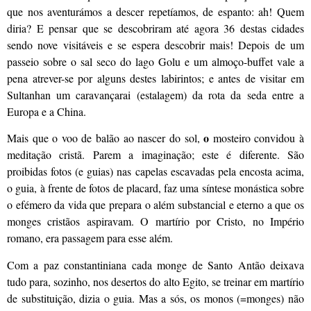
que nos aventurámos a descer repetíamos, de espanto: ah! Quem
diria? E pensar que se descobriram até agora 36 destas cidades
sendo nove visitáveis e se espera descobrir mais! Depois de um
passeio sobre o sal seco do lago Golu e um almoço-buffet vale a
pena atrever-se por alguns destes labirintos; e antes de visitar em
Sultanhan um caravançarai (estalagem) da rota da seda entre a
Europa e a China.
o
Mais que o voo de balão ao nascer do sol,
mosteiro convidou à
meditação cristã. Parem a imaginação; este é diferente. São
proibidas fotos (e guias) nas capelas escavadas pela encosta acima,
o guia, à frente de fotos de placard, faz uma síntese monástica sobre
o efémero da vida que prepara o além substancial e eterno a que os
monges cristãos aspiravam. O martírio por Cristo, no Império
romano, era passagem para esse além.
Com a paz constantiniana cada monge de Santo Antão deixava
tudo para, sozinho, nos desertos do alto Egito, se treinar em martírio
de substituição, dizia o guia. Mas a sós, os monos (=monges) não