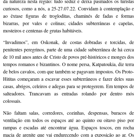
da natureza nesta região: tudo seduz e deixa pasmados os turistas
curiosos, como a nós, a 25-27.07.22. Convidam à contemplação e
ao êxtase figuras de trogloditas, chaminés de fadas e formas
bizarras, por vales e colinas; cidades subterrâneas e capelas,
mosteiros e centenas de grutas habitáveis.
“Invadimos”, em Oskonak, de costas dobradas e torcidas, de
penitentes peregrinos, parte de uma cidade subterrânea de há cerca
de 10 mil anos antes de Cristo de povos pré-históricos e monges dos
tempos romanos e bizantinos. O nome persa, Katpatoukia, diz terra
de belos cavalos, com que também se pagavam impostos. Os Proto-
Hititas começaram a escavar esses subterrâneos e fazer deles suas
casas, abrigos, celeiros e adegas para se protegerem. Em tempos de
salteadores. Trancavam as entradas rolando por dentro mós
colossais.
Não faltam salas, corredores, cozinhas, despensas, buracos de
ventilação em todos os espaços até ao quinto ou oitavo piso por
rampas e escadas até encontrar água. Espaços toscos, em rocha
macia de arenite que vai endurecendo com a exposição ao ar. Os