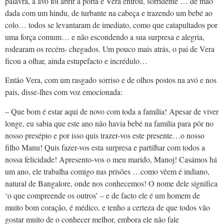
palavra, a avó foi abrir a porta e Vera entrou, sorridente … de mão
dada com um hindu, de turbante na cabeça e trazendo um bebé ao
colo… todos se levantaram de imediato, como que catapultados por
uma força comum… e não escondendo a sua surpresa e alegria,
rodearam os recém- chegados. Um pouco mais atrás, o pai de Vera
ficou a olhar, ainda estupefacto e incrédulo…
Então Vera, com um rasgado sorriso e de olhos postos na avó e nos
pais, disse-lhes com voz emocionada:
– Que bom é estar aqui de novo com toda a família! Apesar de viver
longe, eu sabia que este ano não havia bebé na família para pôr no
nosso presépio e por isso quis trazer-vos este presente…o nosso
filho Manu! Quis fazer-vos esta surpresa e partilhar com todos a
nossa felicidade! Apresento-vos o meu marido, Manoj! Casámos há
um ano, ele trabalha comigo nas prisões …como vêem é indiano,
natural de Bangalore, onde nos conhecemos! O nome dele significa
‘o que compreende os outros’ – e de facto ele é um homem de
muito bom coração, é médico, e tenho a certeza de que todos vão
gostar muito de o conhecer melhor, embora ele não fale