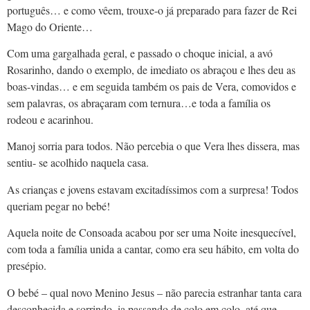
português… e como vêem, trouxe-o já preparado para fazer de Rei
Mago do Oriente…
Com uma gargalhada geral, e passado o choque inicial, a avó
Rosarinho, dando o exemplo, de imediato os abraçou e lhes deu as
boas-vindas… e em seguida também os pais de Vera, comovidos e
sem palavras, os abraçaram com ternura…e toda a família os
rodeou e acarinhou.
Manoj sorria para todos. Não percebia o que Vera lhes dissera, mas
sentiu- se acolhido naquela casa.
As crianças e jovens estavam excitadíssimos com a surpresa! Todos
queriam pegar no bebé!
Aquela noite de Consoada acabou por ser uma Noite inesquecível,
com toda a família unida a cantar, como era seu hábito, em volta do
presépio.
O bebé – qual novo Menino Jesus – não parecia estranhar tanta cara
desconhecida e sorrindo, ia passando de colo em colo, até que