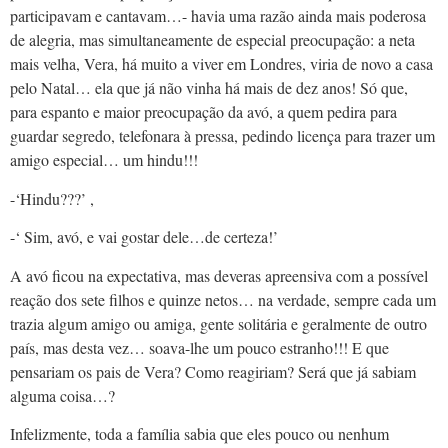
participavam e cantavam…- havia uma razão ainda mais poderosa
de alegria, mas simultaneamente de especial preocupação: a neta
mais velha, Vera, há muito a viver em Londres, viria de novo a casa
pelo Natal… ela que já não vinha há mais de dez anos! Só que,
para espanto e maior preocupação da avó, a quem pedira para
guardar segredo, telefonara à pressa, pedindo licença para trazer um
amigo especial… um hindu!!!
-‘Hindu???’ ,
-‘ Sim, avó, e vai gostar dele…de certeza!’
A avó ficou na expectativa, mas deveras apreensiva com a possível
reação dos sete filhos e quinze netos… na verdade, sempre cada um
trazia algum amigo ou amiga, gente solitária e geralmente de outro
país, mas desta vez… soava-lhe um pouco estranho!!! E que
pensariam os pais de Vera? Como reagiriam? Será que já sabiam
alguma coisa…?
Infelizmente, toda a família sabia que eles pouco ou nenhum