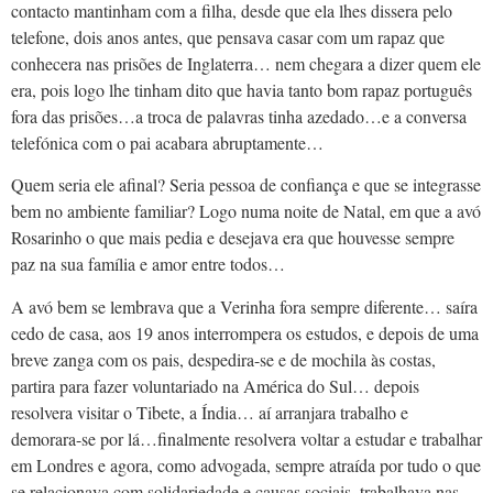
contacto mantinham com a filha, desde que ela lhes dissera pelo
telefone, dois anos antes, que pensava casar com um rapaz que
conhecera nas prisões de Inglaterra… nem chegara a dizer quem ele
era, pois logo lhe tinham dito que havia tanto bom rapaz português
fora das prisões…a troca de palavras tinha azedado…e a conversa
telefónica com o pai acabara abruptamente…
Quem seria ele afinal? Seria pessoa de confiança e que se integrasse
bem no ambiente familiar? Logo numa noite de Natal, em que a avó
Rosarinho o que mais pedia e desejava era que houvesse sempre
paz na sua família e amor entre todos…
A avó bem se lembrava que a Verinha fora sempre diferente… saíra
cedo de casa, aos 19 anos interrompera os estudos, e depois de uma
breve zanga com os pais, despedira-se e de mochila às costas,
partira para fazer voluntariado na América do Sul… depois
resolvera visitar o Tibete, a Índia… aí arranjara trabalho e
demorara-se por lá…finalmente resolvera voltar a estudar e trabalhar
em Londres e agora, como advogada, sempre atraída por tudo o que
se relacionava com solidariedade e causas sociais, trabalhava nas