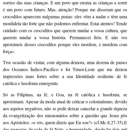
sorriso das suas crianças. E um povo que ensina as crianças a sorrir
é um povo com futuro. Mas, atenção! Porque me disseram que os
crocodilos aparecem nalgumas praias: eles vêm a nadar e têm uma
mordidela tão forte que não podemos enfrentar. Estai atentos! Tende
cuidado com os crocodilos que querem mudar a vossa cultura, que
querem mudar a vossa história. Permanecei fiéis. E não vos
aproximeis desses crocodilos porque eles mordem, e mordem com
força».
Tive ocasião de visitar, com alguma demora, uma dezena de países
dos Oceanos Índico-Pacífico e foi Timor-Leste que me deixou
impressões mais fortes sobre a sua Identidade resiliente de fé
católica e lusofonia emergente.
Só as Filipinas, na fé, e Goa, na fé católica e lusofonia, se
aproximam. Apesar da moda atual de criticar o colonialismo, devido
aos aspetos negativos, não se pode deixar cancelar a grande riqueza
da evangelização dos missionários sobre a questão que Jesus pôs
aos Apóstolos: «e vós, quem dizeis que Eu sou?» (cf.Mc.8,27-35).E
das respostas de vida de fé Nele, a humanidade, desde há dois mil