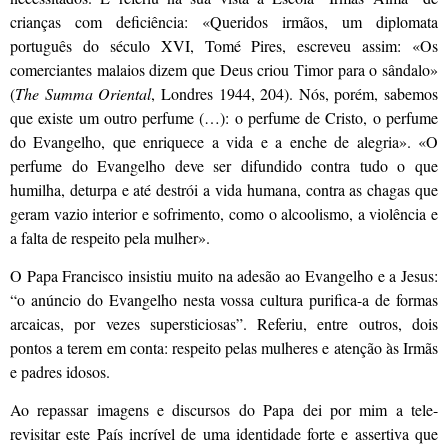
crianças com deficiência: «Queridos irmãos, um diplomata
português do século XVI, Tomé Pires, escreveu assim: «Os
comerciantes malaios dizem que Deus criou Timor para o sândalo»
(
The Summa Oriental
, Londres 1944, 204). Nós, porém, sabemos
que existe um outro perfume (…): o perfume de Cristo, o perfume
do Evangelho, que enriquece a vida e a enche de alegria». «O
perfume do Evangelho deve ser difundido contra tudo o que
humilha, deturpa e até destrói a vida humana, contra as chagas que
geram vazio interior e sofrimento, como o alcoolismo, a violência e
a falta de respeito pela mulher».
O Papa Francisco insistiu muito na adesão ao Evangelho e a Jesus:
“o anúncio do Evangelho nesta vossa cultura purifica-a de formas
arcaicas, por vezes supersticiosas”. Referiu, entre outros, dois
pontos a terem em conta: respeito pelas mulheres e atenção às Irmãs
e padres idosos.
Ao repassar imagens e discursos do Papa dei por mim a tele-
revisitar este País incrível de uma identidade forte e assertiva que