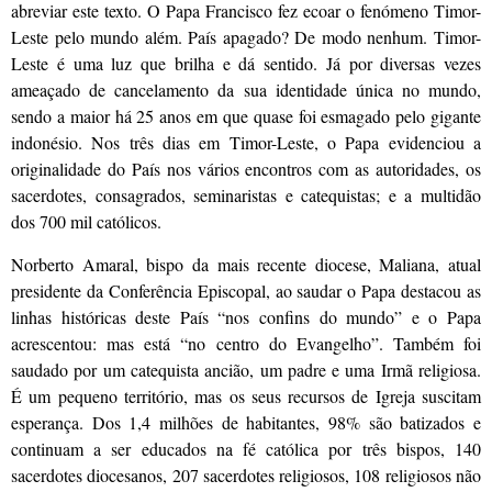
abreviar este texto. O Papa Francisco fez ecoar o fenómeno Timor-
Leste pelo mundo além. País apagado? De modo nenhum. Timor-
Leste é uma luz que brilha e dá sentido. Já por diversas vezes
ameaçado de cancelamento da sua identidade única no mundo,
sendo a maior há 25 anos em que quase foi esmagado pelo gigante
indonésio. Nos três dias em Timor-Leste, o Papa evidenciou a
originalidade do País nos vários encontros com as autoridades, os
sacerdotes, consagrados, seminaristas e catequistas; e a multidão
dos 700 mil católicos.
Norberto Amaral, bispo da mais recente diocese, Maliana, atual
presidente da Conferência Episcopal, ao saudar o Papa destacou as
linhas históricas deste País “nos confins do mundo” e o Papa
acrescentou: mas está “no centro do Evangelho”. Também foi
saudado por um catequista ancião, um padre e uma Irmã religiosa.
É um pequeno território, mas os seus recursos de Igreja suscitam
esperança. Dos 1,4 milhões de habitantes, 98% são batizados e
continuam a ser educados na fé católica por três bispos, 140
sacerdotes diocesanos, 207 sacerdotes religiosos, 108 religiosos não