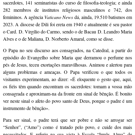
sacerdotes, 141 seminaristas do curso de filosofia-teologia; e ainda
282 membros de institutos religiosos masculinos e 742, dos
femininos. A agência
Vaticano News
dá, ainda, 19.510 batismos em
2023. A diocese de Dili foi ereta em 1940 e atualmente é seu pastor
o Card. D. Virgílio do Carmo, sendo o de Bacau D. Leandro Maria
Alves e o de Maliana, D. Norberto Amaral, como se disse.
O Papa no seu discurso aos consagrados, na Catedral, a partir do
episódio do Evangelho sobre Maria que derramou o perfume nos
pés de Jesus, teceu exortações maravilhosas. Animou e alertou para
alguns problemas e ameaças. O Papa verificou o que todos os
visitantes experimentam, ao dizer: «É eloquente o gesto que, aqui,
os fiéis têm quando encontram os sacerdotes: tomam a vossa mão
consagrada e aproximam-na da fronte em sinal de bênção. É bonito
ver neste sinal o afeto do povo santo de Deus, porque o padre é um
instrumento de bênção».
Para ser sinal, o padre terá que ser pobre e não se arrogar ser
“Senhor”, (“Amo”) como é tratado pelo povo, e cuide dos mais
necessitados. E referiu na sua vista à Escola “Irmãs Alma” de