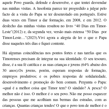
aquele Povo guarda, defende e desenvolve, e que tentei desvendar
nas minhas visitas. A lusofonia parece ter progredido a julgar pelo
facto de a visita do Papa se ter desenrolado em português. Estive
duas vezes em Timor a dar formação, em 2008, e em 2012. O
desfecho das minhas visitas resultou no livro “40 Dias em Timor-
Leste”(2012) e, da segunda vez, versão mais extensa “50 Dias por
Timor-Leste…”(2023).Vivi agora a alegria de ler o que o Papa
disse naqueles três dias e fiquei contente.
Há algumas coincidências nos pontos fortes e nas tarefas que os
Timorenses precisam de integrar na sua identidade. O seu tesouro,
disse, é a sua fé católica e as suas crianças e jovens (64% abaixo dos
30 anos).Os jovens, porém, esperam respostas de formação,
empregos produtivos; e os pobres respostas de solidariedade,
desenvolvimento e promoção do bem comum. Pergunta o Papa:
«qual é a melhor coisa que Timor tem? O sândalo? A pesca? O
melhor não é isso. O melhor é o seu povo. Não me posso esquecer
das pessoas que me acolhiam nas bermas das estradas, com as
crianças. Quantas crianças tendes! O que o povo tem de melhor é o