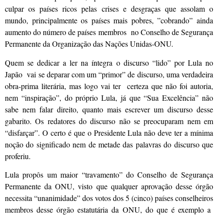
culpar os países ricos pelas crises e desgraças que assolam o
mundo, principalmente os países mais pobres, ”cobrando” ainda
aumento do número de países membros no Conselho de Segurança
Permanente da Organização das Nações Unidas-ONU.
Quem se dedicar a ler na íntegra o discurso “lido” por Lula no
Japão vai se deparar com um “primor” de discurso, uma verdadeira
obra-prima literária, mas logo vai ter certeza que não foi autoria,
nem “inspiração”, do próprio Lula, já que “Sua Excelência” não
sabe nem falar direito, quanto mais escrever um discurso desse
gabarito. Os redatores do discurso não se preocuparam nem em
“disfarçar”. O certo é que o Presidente Lula não deve ter a mínima
noção do significado nem de metade das palavras do discurso que
proferiu.
Lula propôs um maior “travamento” do Conselho de Segurança
Permanente da ONU, visto que qualquer aprovação desse órgão
necessita “unanimidade” dos votos dos 5 (cinco) países conselheiros
membros desse órgão estatutária da ONU, do que é exemplo a