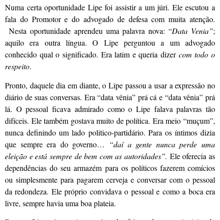
Numa certa oportunidade Lipe foi assistir a um júri. Ele escutou a
fala do Promotor e do advogado de defesa com muita atenção.
Nesta oportunidade aprendeu uma palavra nova: “
Data Venia”
;
aquilo era outra língua. O Lipe perguntou a um advogado
conhecido qual o significado. Era latim e queria dizer
com todo o
respeito
.
Pronto, daquele dia em diante, o Lipe passou a usar a expressão no
diário de suas conversas. Era “data vênia” prá cá e “data vênia” prá
lá. O pessoal ficava admirado como o Lipe falava palavras tão
difíceis. Ele também gostava muito de política. Era meio “muçum”,
nunca definindo um lado político-partidário. Para os íntimos dizia
que sempre era do governo…
“daí a gente nunca perde uma
eleição e está sempre de bem com as autoridades”.
Ele oferecia as
dependências do seu armazém para os políticos fazerem comícios
ou simplesmente para pagarem cerveja e conversar com o pessoal
da redondeza. Ele próprio convidava o pessoal e como a boca era
livre, sempre havia uma boa plateia.