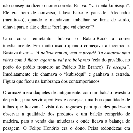
não conseguia dizer o nome correto. Falava: “vai deitá kubiséqui”.
Ele era bom de conversa, falava baixo e pausado. Atochador
(mentiroso); quando o mandavam trabalhar, se fazia de surdo,
olhava para o alto e dizia: “será que vai chover”?
Uma coisa, entretanto, botava o Balaio-Bocó a correr
imediatamente. Era muito usado quando começava a incomodar.
Bastava dizer:
– “A polícia vem ai, vem te prendê. Tu estuprou uma
viúva com 5 filhos, agora tu vai pro boi-preto
(cela do presídio, no
porão do prédio fronteiro ao Palácio Rio Branco)
. Te escapa”.
Imediatamente ele chamava o “kubiséqui” e ganhava a estrada.
Figura que ficou na lembrança dos contemporâneos.
O armazém era daqueles de antigamente: com um balcão revestido
de pedra, para servir aperitivos e cervejas; uma boa quantidade de
tulhas que ficavam à vista dos fregueses para que eles pudessem
observar a qualidade dos produtos e um balcão comprido de
madeira, para a venda das miudezas e onde ficava a balança de
pesagem. O Felipe Honório era o dono. Pelas redondezas era